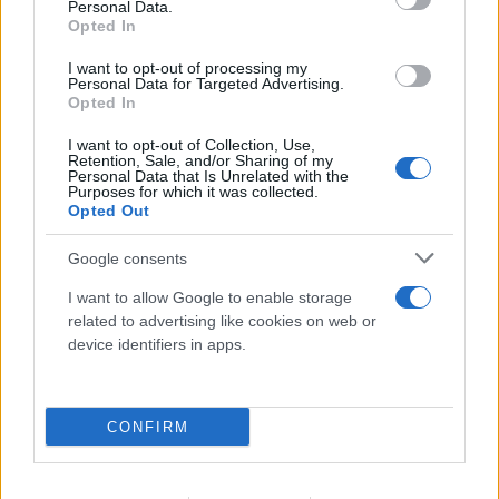
Personal Data.
Opted In
I want to opt-out of processing my
Personal Data for Targeted Advertising.
Νέα στοιχεία για την επίθεση στον Ερυθρό
Opted In
Σταυρό - Ειδικευόμενη νοσηλεύτρια έζησε
I want to opt-out of Collection, Use,
στιγμές φρίκης
Retention, Sale, and/or Sharing of my
Personal Data that Is Unrelated with the
08.08.2026
Purposes for which it was collected.
Opted Out
Google consents
I want to allow Google to enable storage
related to advertising like cookies on web or
device identifiers in apps.
CONFIRM