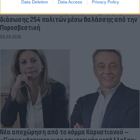
Data Deletion
Data Access
Privacy Policy
Φωτιά στη Βοιωτία: Καρέ-καρέ επιχείρηση
διάσωσης 254 πολιτών μέσω θαλάσσης από την
Πυροσβεστική
08.08.2026
Νέα αποχώρηση από το κόμμα Καρυστιανού –