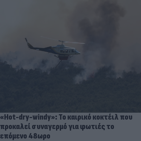
«Hot-dry-windy»: Το καιρικό κοκτέιλ που
προκαλεί συναγερμό για φωτιές το
επόμενο 48ωρο