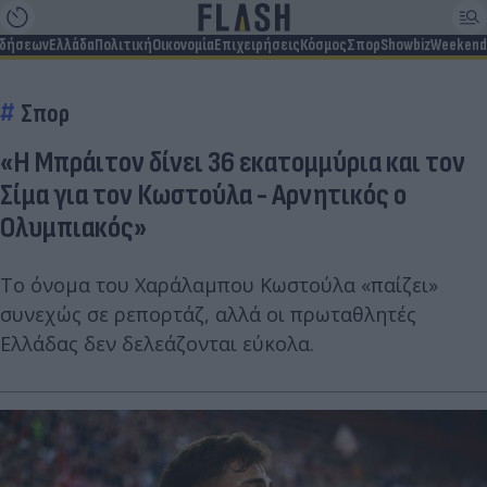
ιδήσεων
Ελλάδα
Πολιτική
Οικονομία
Επιχειρήσεις
Κόσμος
Σπορ
Showbiz
Weekend
Σπορ
«Η Μπράιτον δίνει 36 εκατομμύρια και τον
Σίμα για τον Κωστούλα - Αρνητικός ο
Ολυμπιακός»
Το όνομα του Χαράλαμπου Κωστούλα «παίζει»
συνεχώς σε ρεπορτάζ, αλλά οι πρωταθλητές
Ελλάδας δεν δελεάζονται εύκολα.