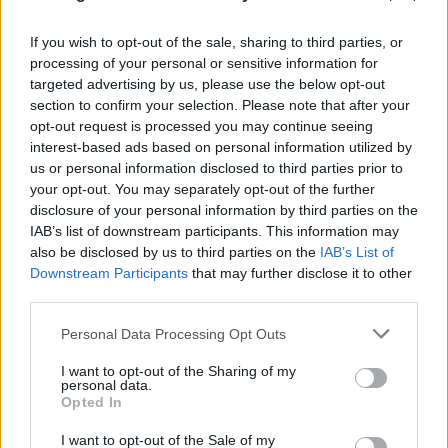
If you wish to opt-out of the sale, sharing to third parties, or
processing of your personal or sensitive information for
targeted advertising by us, please use the below opt-out
section to confirm your selection. Please note that after your
opt-out request is processed you may continue seeing
Έγκλημα στην Κυψέλη: Οι... περιπέτειες του
interest-based ads based on personal information utilized by
us or personal information disclosed to third parties prior to
26χρονου, ο γάμος, η ξαφνική αλλαγή και η
your opt-out. You may separately opt-out of the further
μοιραία νύχτα
disclosure of your personal information by third parties on the
IAB’s list of downstream participants. This information may
08.08.2026
also be disclosed by us to third parties on the
IAB’s List of
Downstream Participants
that may further disclose it to other
third parties.
Please note that this website/app uses one or more Google
Personal Data Processing Opt Outs
services and may gather and store information including but
not limited to your visit or usage behaviour. You may click to
I want to opt-out of the Sharing of my
personal data.
grant or deny consent to Google and its third-party tags to
Opted In
use your data for below specified purposes in below Google
consent section.
I want to opt-out of the Sale of my