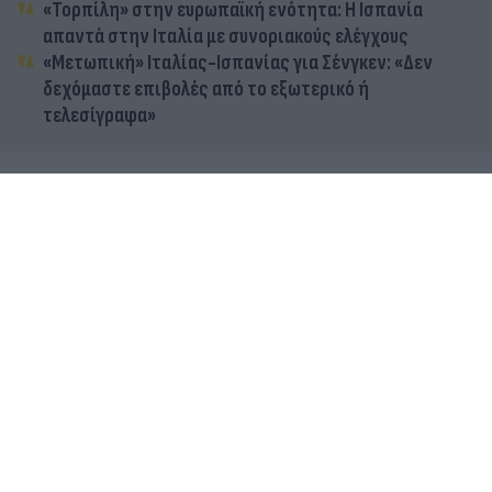
«Τορπίλη» στην ευρωπαϊκή ενότητα: Η Ισπανία
απαντά στην Ιταλία με συνοριακούς ελέγχους
«Μετωπική» Ιταλίας-Ισπανίας για Σένγκεν: «Δεν
δεχόμαστε επιβολές από το εξωτερικό ή
τελεσίγραφα»