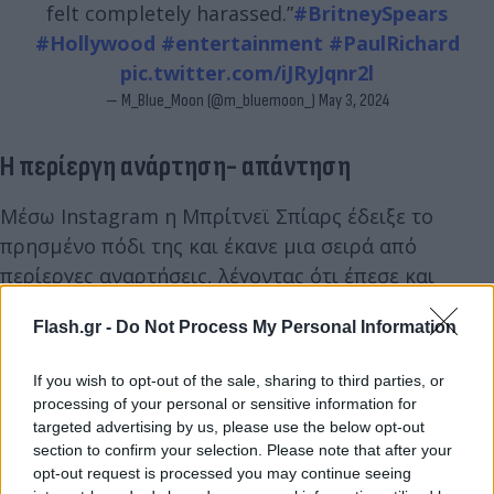
felt completely harassed.”
#BritneySpears
#Hollywood
#entertainment
#PaulRichard
pic.twitter.com/iJRyJqnr2l
— M_Blue_Moon (@m_bluemoon_)
May 3, 2024
Η περίεργη ανάρτηση- απάντηση
Μέσω Instagram η Μπρίτνεϊ Σπίαρς έδειξε το
πρησμένο πόδι της και έκανε μια σειρά από
περίεργες αναρτήσεις, λέγοντας ότι έπεσε και
χτύπησε κατά λάθος.
Flash.gr -
Do Not Process My Personal Information
«Πραγματικά στραμπούλισα τον αστράγαλό μου
If you wish to opt-out of the sale, sharing to third parties, or
χθες το βράδυ σαν ηλίθια - απλά για να το
processing of your personal or sensitive information for
αποδείξω. Είναι πολύ άσχημα. Η γ...ς ηλίθια εδώ
targeted advertising by us, please use the below opt-out
section to confirm your selection. Please note that after your
προσπάθησε να κάνει ένα άλμα στο σαλόνι του
opt-out request is processed you may continue seeing
Chateau και έπεσε - ντροπιάστηκα - και αυτό είναι