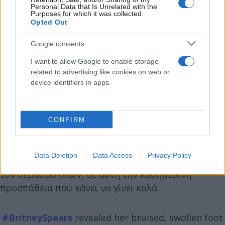
Personal Data that Is Unrelated with the
Purposes for which it was collected.
Opted Out
Google consents
I want to allow Google to enable storage
related to advertising like cookies on web or
device identifiers in apps.
CONFIRM
Με άλλη ανάρτηση, θέλησε να διαψεύσει τα
πρακτορεία που μιλούν για τον καβγά της με τον
Data Deletion
Data Access
Privacy Policy
Σόλιζ. Όπως έγραψε, πρόκειται για ψέμα και ζήτησε
τον σεβασμό όλων, σε αυτή την καθημερινή
προσπάθεια που κάνει να γίνει καλά.
#BritneySpears
revealed her bruised, swollen foot