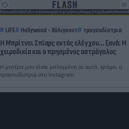
ιδήσεων
Ελλάδα
Πολιτική
Οικονομία
Επιχειρήσεις
Κόσμος
Σπορ
Showbiz
Weekend
LIFE
Hollywood - Χόλιγουντ
τραγουδίστρια
Η Μπρίτνει Σπίαρς εκτός ελέγχου... ξανά: Η
χειροδικία και ο πρησμένος αστράγαλος
Η μητέρα μου είναι μπλεγμένη σε αυτό, γράφει η
τραγουδίστρια στο Instagram