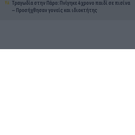
Τραγωδία στην Πάρο: Πνίγηκε 4χρονο παιδί σε πισίνα
– Προσήχθησαν γονείς και ιδιοκτήτης