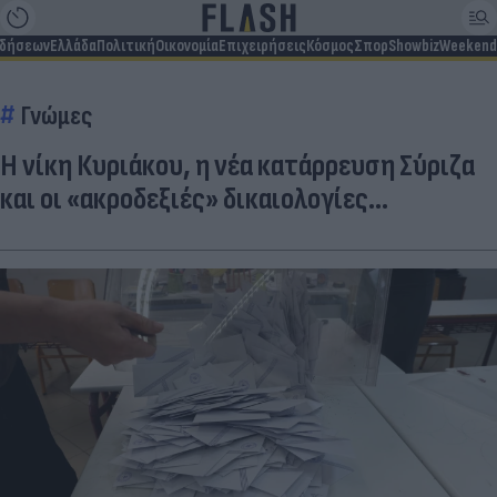
ιδήσεων
Ελλάδα
Πολιτική
Οικονομία
Επιχειρήσεις
Κόσμος
Σπορ
Showbiz
Weekend
Γνώμες
Η νίκη Κυριάκου, η νέα κατάρρευση Σύριζα
και οι «ακροδεξιές» δικαιολογίες…