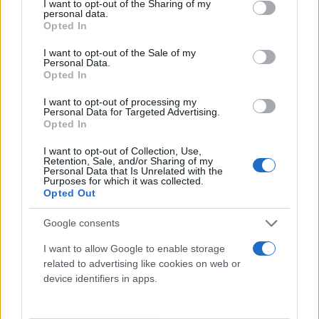
not limited to your visit or usage behaviour. You may click to
I want to opt-out of the Sharing of my
Βελόπουλου και των κομμάτων Σπαρτιάτες και
personal data.
grant or deny consent to Google and its third-party tags to
Νίκη.
Opted In
use your data for below specified purposes in below Google
consent section.
I want to opt-out of the Sale of my
Personal Data.
Είναι το ζήτημα τόσο σημαντικό, ώστε να γίνει
Opted In
κεντρικό θέμα συζήτησης στα χθεσινά τηλεοπτικά
I want to opt-out of processing my
πάνελ; Το θέμα δεν είναι αμελητέο, όμως θα έλεγα
Personal Data for Targeted Advertising.
Opted In
πως δεν μπορεί να είναι κεντρικό ζήτημα των
εκλογών, όπως ίσως κόμματα που «ατυχήσαν»
I want to opt-out of Collection, Use,
Retention, Sale, and/or Sharing of my
(Σύριζα) προσπάθησαν να το επιβάλλουν στον
Personal Data that Is Unrelated with the
Purposes for which it was collected.
δημόσιο διάλογο, για να περάσει σε δεύτερη μοίρα
Opted Out
η δική τους κατάρρευση.
Google consents
Θα έλεγα λοιπόν ότι δεν μπορεί να είναι κεντρικό
I want to allow Google to enable storage
θέμα των εκλογών. για δυο κυρίως λόγους:
related to advertising like cookies on web or
device identifiers in apps.
--- Να μην ξεχνάμε ποτέ ότι και τα τρία αυτά