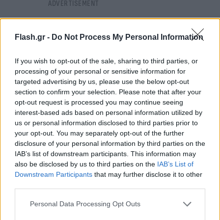
Flash.gr -
Do Not Process My Personal Information
If you wish to opt-out of the sale, sharing to third parties, or
processing of your personal or sensitive information for
targeted advertising by us, please use the below opt-out
section to confirm your selection. Please note that after your
opt-out request is processed you may continue seeing
interest-based ads based on personal information utilized by
us or personal information disclosed to third parties prior to
your opt-out. You may separately opt-out of the further
disclosure of your personal information by third parties on the
IAB’s list of downstream participants. This information may
also be disclosed by us to third parties on the
IAB’s List of
Ένα άλλο σημείο που πρέπει να επισημανθεί είναι
Downstream Participants
that may further disclose it to other
η «άνοδος της ακροδεξιάς», όπως εμφανίσθηκε
third parties.
χθες στις συζητήσεις σε όλα τα κανάλια, με την
Please note that this website/app uses one or more Google
Personal Data Processing Opt Outs
είσοδο στην Βουλή, εκτός του κόμματος του κ
services and may gather and store information including but