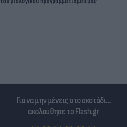
Πανζουρλισμός στην παρουσίαση του Σαλάχ -
Χιλιάδες κόσμου στο γήπεδο της Τραμπζονσπόρ
(video)
Για να μην μένεις στο σκοτάδι...
ακολούθησε το Flash.gr