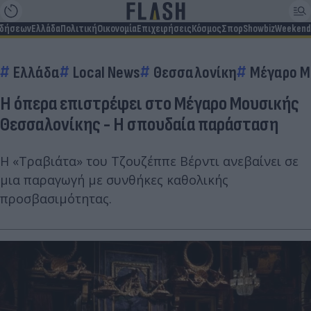
ιδήσεων
Ελλάδα
Πολιτική
Οικονομία
Επιχειρήσεις
Κόσμος
Σπορ
Showbiz
Weekend
Ελλάδα
Local News
Θεσσαλονίκη
Μέγαρο Μ
Η όπερα επιστρέφει στο Μέγαρο Μουσικής
Θεσσαλονίκης - Η σπουδαία παράσταση
Η «Τραβιάτα» του Τζουζέππε Βέρντι ανεβαίνει σε
μια παραγωγή με συνθήκες καθολικής
προσβασιμότητας.