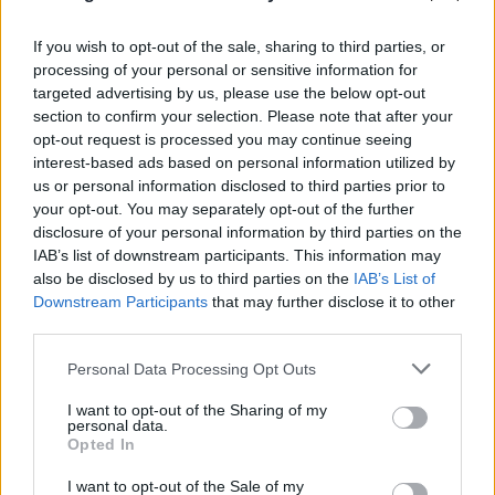
If you wish to opt-out of the sale, sharing to third parties, or
processing of your personal or sensitive information for
targeted advertising by us, please use the below opt-out
section to confirm your selection. Please note that after your
opt-out request is processed you may continue seeing
interest-based ads based on personal information utilized by
us or personal information disclosed to third parties prior to
your opt-out. You may separately opt-out of the further
disclosure of your personal information by third parties on the
IAB’s list of downstream participants. This information may
also be disclosed by us to third parties on the
IAB’s List of
Downstream Participants
that may further disclose it to other
third parties.
Please note that this website/app uses one or more Google
Personal Data Processing Opt Outs
services and may gather and store information including but
not limited to your visit or usage behaviour. You may click to
I want to opt-out of the Sharing of my
personal data.
grant or deny consent to Google and its third-party tags to
Opted In
use your data for below specified purposes in below Google
Η χαμηλή στάθμη του Δούναβη στη
consent section.
I want to opt-out of the Sale of my