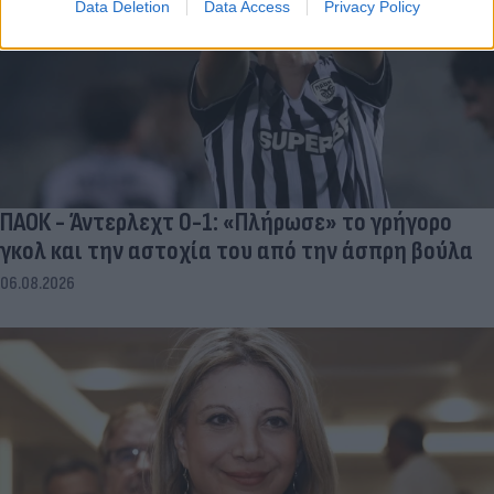
Data Deletion
Data Access
Privacy Policy
ΠΑΟΚ - Άντερλεχτ 0-1: «Πλήρωσε» το γρήγορο
γκολ και την αστοχία του από την άσπρη βούλα
06.08.2026