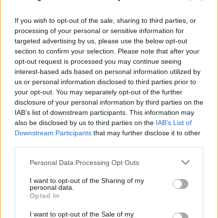
If you wish to opt-out of the sale, sharing to third parties, or
processing of your personal or sensitive information for
Ιωάννα Τούνη: Η διαφωνία του γιου της Πάρη με
targeted advertising by us, please use the below opt-out
τον σύντροφό της Δημήτρη Σπυριδωνίδη (Βίντεο)
section to confirm your selection. Please note that after your
opt-out request is processed you may continue seeing
10.08.2026
ΤΖΏΡΤΖΙΑ ΓΕΩΡΓΊΟΥ
interest-based ads based on personal information utilized by
us or personal information disclosed to third parties prior to
your opt-out. You may separately opt-out of the further
disclosure of your personal information by third parties on the
IAB’s list of downstream participants. This information may
also be disclosed by us to third parties on the
IAB’s List of
Downstream Participants
that may further disclose it to other
third parties.
Please note that this website/app uses one or more Google
Personal Data Processing Opt Outs
services and may gather and store information including but
not limited to your visit or usage behaviour. You may click to
I want to opt-out of the Sharing of my
personal data.
grant or deny consent to Google and its third-party tags to
Opted In
use your data for below specified purposes in below Google
consent section.
I want to opt-out of the Sale of my