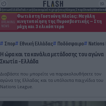
ιδήσεων
Ελλάδα
Πολιτική
Οικονομία
Επιχειρήσεις
Κόσμος
Σπορ
Showbiz
Weekend
Φωτιά στη Γαστούνη Ηλείας: Μεγάλη
κινητοποίηση της Πυροσβεστικής – Στη
BREAKING
μάχη και 3 ελικόπτερα
NEWS
Σπορ
Εθνική Ελλάδας
Ποδόσφαιρο
Nations
Η ώρα και τα κανάλια μετάδοσης του αγώνα
Σκωτία -Ελλάδα
Διαβάστε που μπορείτε να παρακολουθήσετε τον
αγώνα της Ελλαδας και τα υπόλοιπα παιχνίδια του
Nations League.