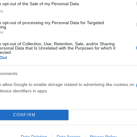
o opt-out of the Sale of my Personal Data.
ovasports Start)
In
 (Novasports Εxtra 1)
to opt-out of processing my Personal Data for Targeted
rts 5HD)
ing.
In
 (Novasports Start)
o opt-out of Collection, Use, Retention, Sale, and/or Sharing
ovasports 2HD)
ersonal Data that Is Unrelated with the Purposes for which it
lected.
ts Prime)
Out
up) (Novasports 6HD)
consents
o allow Google to enable storage related to advertising like cookies on
evice identifiers in apps.
CONFIRM
Data Deletion
Data Access
Privacy Policy