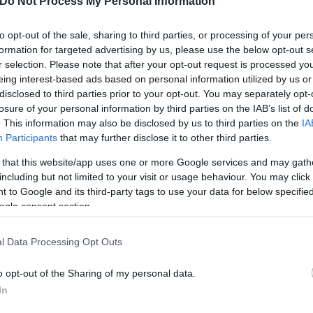
ν
Παρί
, με στόχο το
2/2
στην διαβολοεβδομάδα, αλλ
Do Not Process My Personal Information
ύο πρώτους, όπως και να φτάσει κοντά στο να... κλ
to opt-out of the sale, sharing to third parties, or processing of your per
formation for targeted advertising by us, please use the below opt-out s
r selection. Please note that after your opt-out request is processed y
eing interest-based ads based on personal information utilized by us or
disclosed to third parties prior to your opt-out. You may separately opt-
losure of your personal information by third parties on the IAB’s list of
. This information may also be disclosed by us to third parties on the
IA
Participants
that may further disclose it to other third parties.
 that this website/app uses one or more Google services and may gath
including but not limited to your visit or usage behaviour. You may click 
 to Google and its third-party tags to use your data for below specifi
ogle consent section.
l Data Processing Opt Outs
o opt-out of the Sharing of my personal data.
In