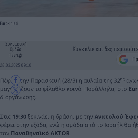
Eurokinissi
Συντακτική
Κάνε κλικ και δες περισσότ
Ομάδα
Flash.gr
28.03.2025 09:10
ης
Πέφτει την Παρασκευή (28/3) η αυλαία της 32
αγων
μαγνητίζουν το φίλαθλο κοινό. Παράλληλα, στο
Eu
διοργάνωσης.
Στις
19:30
ξεκινάει η δράση, με την
Ανατολού Έφε
φέρει στην εξάδα, ενώ η ομάδα από το Ισραήλ θα ή
τον
Παναθηναϊκό AKTOR
.