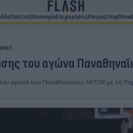
λάδα
Πολιτική
Οικονομία
Επιχειρήσεις
Κόσμος
Σπορ
Showb
σκετ
δοσης του αγώνα Παναθηναϊ
ον αγώνα του Παναθηναϊκού AKTOR με τη Παρί