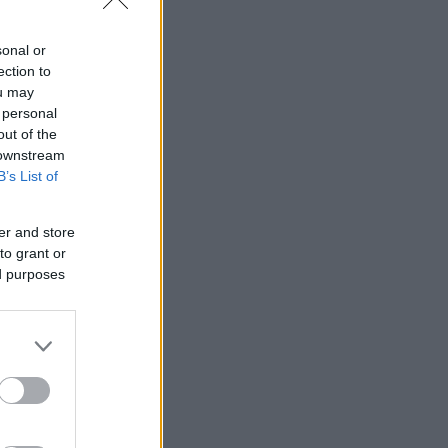
ά και την
ειδώσει το
sonal or
ection to
ou may
 personal
out of the
 downstream
B’s List of
er and store
to grant or
ed purposes