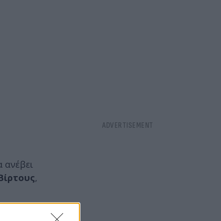
α ανέβει
Βίρτους
,