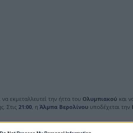
ι να εκμεταλλευτεί την ήττα του
Ολυμπιακού
και ν
ς. Στις
21:00
, η
Άλμπα
Βερολίνου
υποδέχεται την