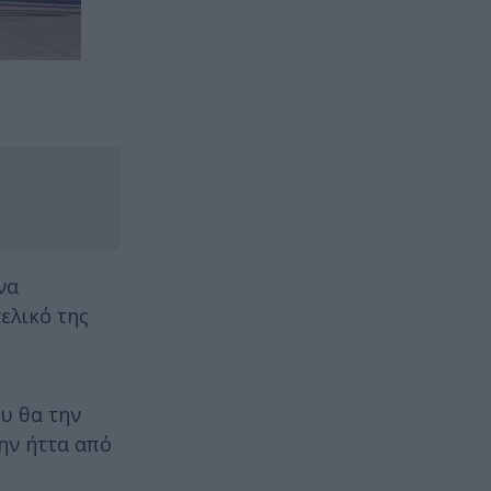
να
ελικό της
ου θα την
την ήττα από