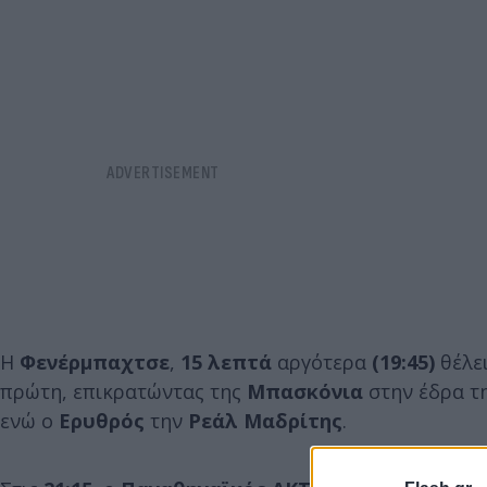
H
Φενέρμπαχτσε
,
15 λεπτά
αργότερα
(19:45)
θέλε
πρώτη, επικρατώντας της
Μπασκόνια
στην έδρα τη
ενώ ο
Ερυθρός
την
Ρεάλ Μαδρίτης
.