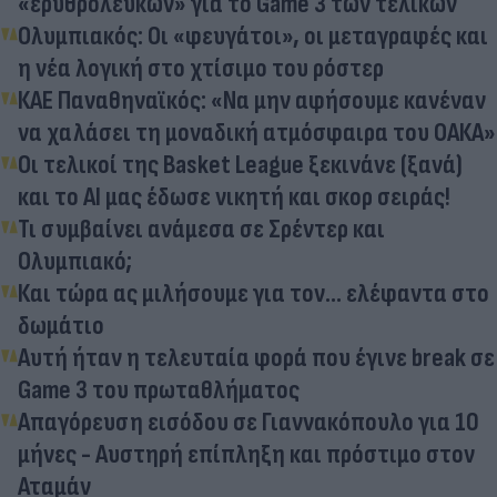
«ερυθρόλευκων» για το Game 3 των τελικών
Ολυμπιακός: Οι «φευγάτοι», οι μεταγραφές και
η νέα λογική στο χτίσιμο του ρόστερ
ΚΑΕ Παναθηναϊκός: «Να μην αφήσουμε κανέναν
να χαλάσει τη μοναδική ατμόσφαιρα του ΟΑΚΑ»
Οι τελικοί της Basket League ξεκινάνε (ξανά)
και το AI μας έδωσε νικητή και σκορ σειράς!
Τι συμβαίνει ανάμεσα σε Σρέντερ και
Ολυμπιακό;
Και τώρα ας μιλήσουμε για τον... ελέφαντα στο
δωμάτιο
Αυτή ήταν η τελευταία φορά που έγινε break σε
Game 3 του πρωταθλήματος
Απαγόρευση εισόδου σε Γιαννακόπουλο για 10
μήνες - Αυστηρή επίπληξη και πρόστιμο στον
Αταμάν