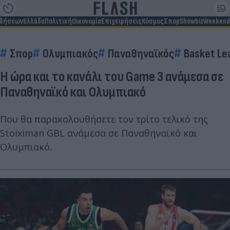
ιδήσεων
Ελλάδα
Πολιτική
Οικονομία
Επιχειρήσεις
Κόσμος
Σπορ
Showbiz
Weekend
Σπορ
Ολυμπιακός
Παναθηναϊκός
Basket Le
Η ώρα και το κανάλι του Game 3 ανάμεσα σε
Παναθηναϊκό και Ολυμπιακό
Που θα παρακολουθήσετε τον τρίτο τελικό της
Stoiximan GBL ανάμεσα σε Παναθηναϊκό και
Ολυμπιακό.