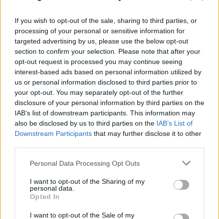
If you wish to opt-out of the sale, sharing to third parties, or
Ερυθρός Σταυρός: «Κατέβασε» το βίντεο για τη
processing of your personal or sensitive information for
ζωή του 26χρονου Αφγανού μετά τη δολοφονία
targeted advertising by us, please use the below opt-out
στην Κυψέλη
section to confirm your selection. Please note that after your
opt-out request is processed you may continue seeing
07.08.2026
ΓΙΏΡΓΟΣ ΓΕΩΡΓΑΚΌΠΟΥΛΟΣ
interest-based ads based on personal information utilized by
us or personal information disclosed to third parties prior to
your opt-out. You may separately opt-out of the further
disclosure of your personal information by third parties on the
IAB’s list of downstream participants. This information may
also be disclosed by us to third parties on the
IAB’s List of
Downstream Participants
that may further disclose it to other
third parties.
Please note that this website/app uses one or more Google
Personal Data Processing Opt Outs
services and may gather and store information including but
not limited to your visit or usage behaviour. You may click to
I want to opt-out of the Sharing of my
personal data.
grant or deny consent to Google and its third-party tags to
Opted In
use your data for below specified purposes in below Google
consent section.
I want to opt-out of the Sale of my