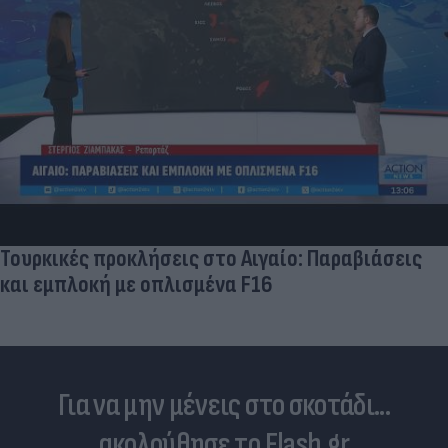
«Στην pole position για Κωνσταντέλια η
Ντόρτμουντ»
Για να μην μένεις στο σκοτάδι...
ακολούθησε το Flash.gr