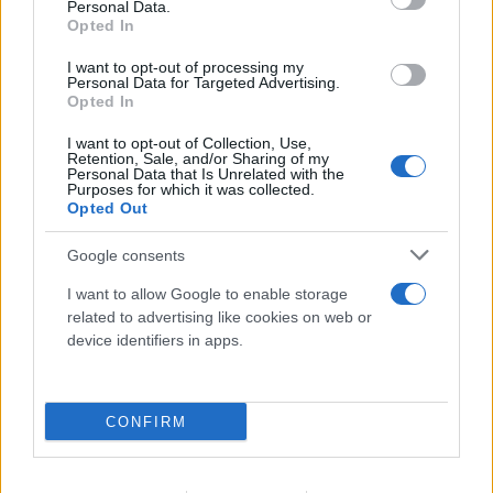
Personal Data.
Opted In
I want to opt-out of processing my
Personal Data for Targeted Advertising.
Opted In
I want to opt-out of Collection, Use,
Retention, Sale, and/or Sharing of my
Personal Data that Is Unrelated with the
Purposes for which it was collected.
Opted Out
Το τέλος στελεχών του ΣΚΑΪ: Το χρονικό ενός
Google consents
προαναγγελθέντος «θανάτου» με σφραγίδα Γιάννη
Αλαφούζου
I want to allow Google to enable storage
related to advertising like cookies on web or
07.08.2026
ΧΡΊΣΛΑ ΓΕΩΡΓΑΚΟΠΟΎΛΟΥ
device identifiers in apps.
CONFIRM