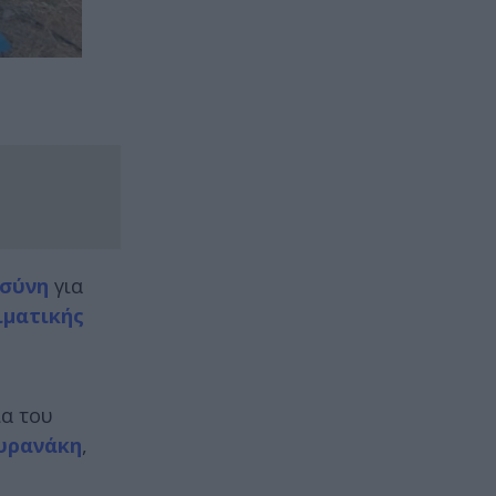
οσύνη
για
ιματικής
α του
υρανάκη
,
ς