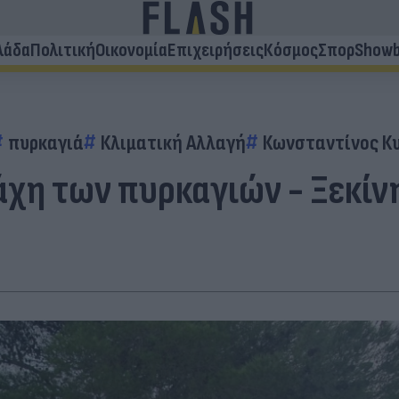
λάδα
Πολιτική
Οικονομία
Επιχειρήσεις
Κόσμος
Σπορ
Showb
πυρκαγιά
Κλιματική Αλλαγή
Κωνσταντίνος Κ
άχη των πυρκαγιών - Ξεκίν