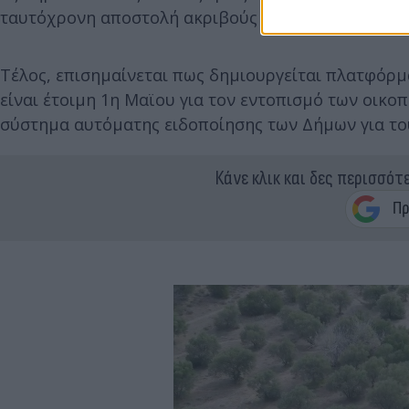
ταυτόχρονη αποστολή ακριβούς τοποθεσίας που μπ
Τέλος, επισημαίνεται πως δημιουργείται πλατφό
είναι έτοιμη 1η Μαϊου για τον εντοπισμό των οικο
σύστημα αυτόματης ειδοποίησης των Δήμων για του
Κάνε κλικ και δες περισσότ