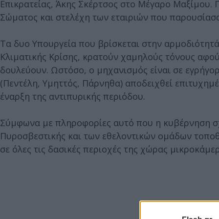
Επικρατείας, Άκης Σκέρτσος στο Μέγαρο Μαξίμου. 
Σώματος και στελέχη των εταιριών που παρουσίασα
Τα δυο Υπουργεία που βρίσκεται στην αρμοδιότητ
Κλιματικής Κρίσης, κρατούν χαμηλούς τόνους αφού 
δουλεύουν. Ωστόσο, ο μηχανισμός είναι σε εγρήγορ
(Πεντέλη, Υμηττός, Πάρνηθα) αποδειχθεί επιτυχημέ
έναρξη της αντιπυρικής περιόδου.
Σύμφωνα με πληροφορίες αυτό που η κυβέρνηση σχε
Πυροσβεστικής και των εθελοντικών ομάδων τοποθε
σε όλες τις δασικές περιοχές της χώρας μικροκάμε