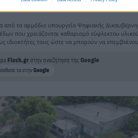
ορεί να διασυνδεθεί με τα συστήματα της Πυροσβε
ρμα από το αρμόδιο υπουργείο Ψηφιακής Δικαυβέρν
πέδων που χρειάζονται καθαρισμό εύφλεκτου υλικου
ς ιδιοκτήτες τους ώστε να μπορούν να επεμβαίνου
ερο
Flash.gr
στην αναζήτηση της
Google