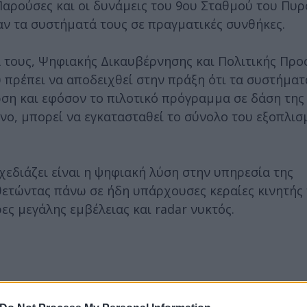
Παρούσες και οι δυνάμεις του 9ου Σταθμού του Πυ
ν τα συστήματά τους σε πραγματικές συνθήκες.
ά τους, Ψηφιακής Δικαυβέρνησης και Πολιτικής Προ
πρέπει να αποδειχθεί στην πράξη ότι τα συστήματ
ση και εφόσον το πιλοτικό πρόγραμμα σε δάση της 
νο, μπορεί να εγκατασταθεί το σύνολο του εξοπλισ
διάζει είναι η ψηφιακή λύση στην υπηρεσία της
τώντας πάνω σε ήδη υπάρχουσες κεραίες κινητής
ρες μεγάλης εμβέλειας και radar νυκτός.