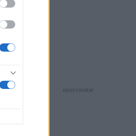
σε πιθανές
ώνεται από
 κυάλια.
απνού με