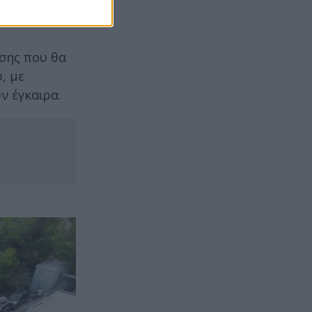
στικής.
ησης που θα
́, με
ν έγκαιρα.