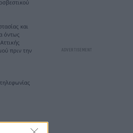
ροσβεστικού
στασίας και
α όντως
Αττικής
μού πριν την
 τηλεφωνίας