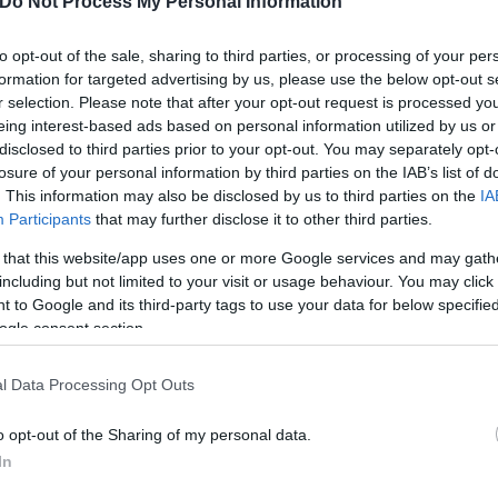
Do Not Process My Personal Information
to opt-out of the sale, sharing to third parties, or processing of your per
formation for targeted advertising by us, please use the below opt-out s
r selection. Please note that after your opt-out request is processed y
eing interest-based ads based on personal information utilized by us or
disclosed to third parties prior to your opt-out. You may separately opt-
losure of your personal information by third parties on the IAB’s list of
. This information may also be disclosed by us to third parties on the
IA
Participants
that may further disclose it to other third parties.
ματα που έχουν αναπτυχθεί από ελληνικές εταιρείες 
ημένες ενημερώσεις στην Πυροσβεστική με σημείο
 that this website/app uses one or more Google services and may gath
including but not limited to your visit or usage behaviour. You may click 
 to Google and its third-party tags to use your data for below specifi
ogle consent section.
ται με καπνογόνα ενώ η τεχνολογία γεωεντοπισμου
γραμμένο το χώρο και το χρόνο της έναρξης μιας μ
l Data Processing Opt Outs
o opt-out of the Sharing of my personal data.
In
τασταθούν στις κεραίες κινητής τηλεφωνίας δεν είν