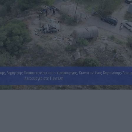
ης, Δημήτρης Παπαστεργίου και ο Υφυπουργός, Κωνσταντίνος Κυρανάκης/Δοκιμ
λειτουργία στη Πεντέλη