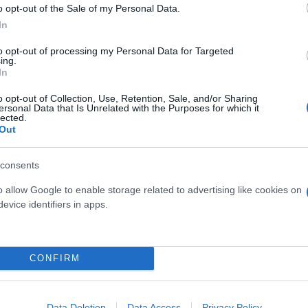
ουν συνεχή ηλεκτροδότηση και ασφάλεια απέναντι 
o opt-out of the Sale of my Personal Data.
 τη δουλειά ενός παρατηρητηρίου που σήμερα στελεχ
In
́ντρωση και παρατήρηση με παραδοσιακά
to opt-out of processing my Personal Data for Targeted
ing.
In
o opt-out of Collection, Use, Retention, Sale, and/or Sharing
ersonal Data that Is Unrelated with the Purposes for which it
lected.
Out
consents
o allow Google to enable storage related to advertising like cookies on
evice identifiers in apps.
CONFIRM
ς καπνογόνων διαπιστώθηκε αυτόματος εντοπισμός κ
Data Deletion
Data Access
Privacy Policy