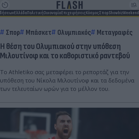
ιδήσεων
Ελλάδα
Πολιτική
Οικονομία
Επιχειρήσεις
Κόσμος
Σπορ
Showbiz
Weekend
Σπορ
Μπάσκετ
Ολυμπιακός
Μεταγραφές
Η θέση του Ολυμπιακού στην υπόθεση
Μιλουτίνοφ και το καθοριστικό ραντεβού
Το Athletiko σας μεταφέρει το ρεπορτάζ για την
υπόθεση του Νίκολα Μιλουτίνοφ και τα δεδομένα
των τελευταίων ωρών για το μέλλον του.