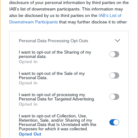
disclosure of your personal information by third parties on the
«
ερυθρολεύκων
» για να αποσαφηνιστεί πλήρως το
IAB’s list of downstream participants. This information may
τι πρόκειται να συμβεί. Η συζήτηση που έχει κάνει
also be disclosed by us to third parties on the
IAB’s List of
η πλευρά του Σέρβου σέντερ με την έως τώρα
Downstream Participants
that may further disclose it to other
third parties.
ομάδα του αφορά ελαφρώς αυξημένες αποδοχές
από το συμβόλαιο που ολοκληρώθηκε (1.800.000),
Please note that this website/app uses one or more Google
Personal Data Processing Opt Outs
services and may gather and store information including but
αλλά και πάλι όλα αυτά πρέπει να τεθούν στο
not limited to your visit or usage behaviour. You may click to
I want to opt-out of the Sharing of my
τραπέζι με πιο επίσημο τρόπο.
personal data.
grant or deny consent to Google and its third-party tags to
Opted In
use your data for below specified purposes in below Google
consent section.
Κυριότερο για τον
Νίκολα
Μιλουτίνοφ
όμως, δεν
I want to opt-out of the Sale of my
Personal Data.
είναι το εάν θα παίρνει 2.000.000 ή και περισσότερο
Opted In
ανά σεζόν, αλλά ο ρόλος που θα έχει στο παρκέ και
I want to opt-out of processing my
αυτό είναι που αναμένεται να προκύψει από τη
Personal Data for Targeted Advertising.
Opted In
συνάντηση ανάμεσα στις δυο πλευρές.
I want to opt-out of Collection, Use,
Retention, Sale, and/or Sharing of my
Personal Data that Is Unrelated with the
Purposes for which it was collected.
Opted Out