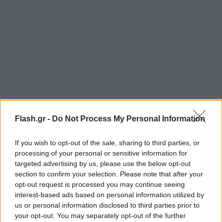
Flash.gr -
Do Not Process My Personal Information
Ωστόσο, δε πρέπει να ξεχνάμε ότι και ο
Ολυμπιακός είναι εντός της διεκδίκησης της
If you wish to opt-out of the sale, sharing to third parties, or
υπογραφής του, καθώς όπως είχαμε
processing of your personal or sensitive information for
επισημάνει
και στο Athletiko, επιθυμεί την
targeted advertising by us, please use the below opt-out
παραμονή του στο ρόστερ
.
section to confirm your selection. Please note that after your
opt-out request is processed you may continue seeing
interest-based ads based on personal information utilized by
Όλα θα ξεκαθαρίσουν, όταν η πλευρά
us or personal information disclosed to third parties prior to
your opt-out. You may separately opt-out of the further
του
Μιλουτίνοφ
, συναντηθεί με εκείνη των