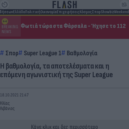
ιδήσεων
Ελλάδα
Πολιτική
Οικονομία
Επιχειρήσεις
Κόσμος
Σπορ
Showbiz
Weekend
Φωτιά τώρα στα Φάρσαλα - Ήχησε το 112
BREAKING
NEWS
Σπορ
Super League 1
Βαθμολογία
Η βαθμολογία, τα αποτελέσματα και η
επόμενη αγωνιστική της Super League
18.10.2021 21:47
Ηλίας
Λιβάνιος
Κάνε κλικ και δες περισσότερο