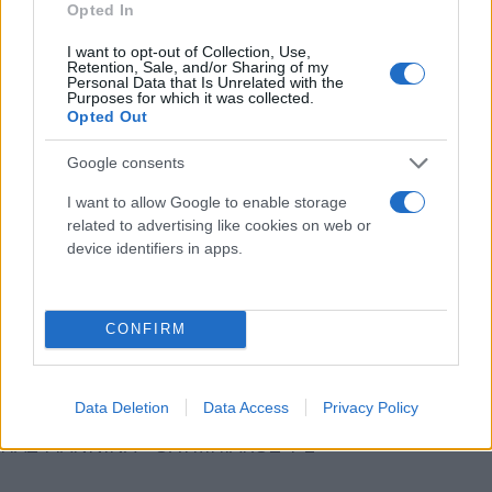
Opted In
I want to opt-out of Collection, Use,
(24' αυτ. Γκρίλο, 30' Άκπομ, 32', 42' Ζίβκοβιτς - 13'
Retention, Sale, and/or Sharing of my
Personal Data that Is Unrelated with the
Τομ Φαν Βέερτ, 54' Μπαρτόλο, 62' Ροσέρο, 82' Ζαν-
Purposes for which it was collected.
Opted Out
Πιερ Ρινέρ)
Google consents
ΠΑΝΑΙΤΩΛΙΚΟΣ - ΟΦΗ 1-2
I want to allow Google to enable storage
related to advertising like cookies on web or
(7' Καρέλης - 17' αυτ. Μαλής, 61' πεν. Νέιρα)
device identifiers in apps.
ΑΕΚ - ΑΤΡΟΜΗΤΟΣ 3-0
CONFIRM
(24' Αραούχο, 78' πεν. Τσούμπερ, 80' Βράνιες)
Data Deletion
Data Access
Privacy Policy
ΠΑΣ ΓΙΑΝΝΙΝΑ - ΟΛΥΜΠΙΑΚΟΣ 1-2