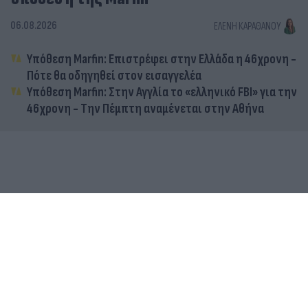
06.08.2026
ΕΛΈΝΗ ΚΑΡΑΘΆΝΟΥ
Υπόθεση Marfin: Επιστρέφει στην Ελλάδα η 46χρονη -
Πότε θα οδηγηθεί στον εισαγγελέα
Υπόθεση Marfin: Στην Αγγλία το «ελληνικό FBI» για την
46χρονη - Την Πέμπτη αναμένεται στην Αθήνα