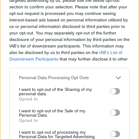
targeted advertising by us, please use the below opt-out
section to confirm your selection. Please note that after your
opt-out request is processed you may continue seeing
Σάββατο 16 Οκτωβρίου 2021
interest-based ads based on personal information utilized by
us or personal information disclosed to third parties prior to
your opt-out. You may separately opt-out of the further
ΑΠΟΛΛΩΝ ΣΜΥΡΝΗΣ - ΑΣΤΕΡΑΣ ΤΡΙΠΟΛΗΣ 0-1
disclosure of your personal information by third parties on the
IAB’s list of downstream participants. This information may
also be disclosed by us to third parties on the
IAB’s List of
(48' Μπαράλες)
Downstream Participants
that may further disclose it to other
third parties.
ΠΑΝΑΘΗΝΑΪΚΟΣ - ΙΩΝΙΚΟΣ 4-1
Please note that this website/app uses one or more Google
Personal Data Processing Opt Outs
services and may gather and store information including but
not limited to your visit or usage behaviour. You may click to
I want to opt-out of the Sharing of my
(6', 38', 53' Καρλίτος, 56' πεν. Παλάσιος - 11'
personal data.
grant or deny consent to Google and its third-party tags to
Opted In
Σάντσες)
use your data for below specified purposes in below Google
consent section.
I want to opt-out of the Sale of my
Personal Data.
Κυριακή 17 Οκτωβρίου 2021
Opted In
I want to opt-out of processing my
Personal Data for Targeted Advertising.
ΠΑΟΚ - ΒΟΛΟΣ 4-4