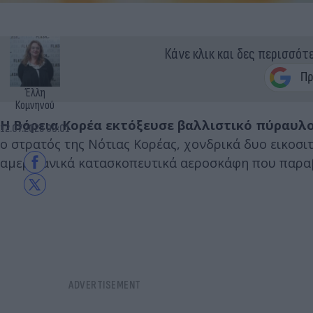
Κάνε κλικ και δες περισσότ
Έλλη
Κομνηνού
Η Βόρεια Κορέα εκτόξευσε βαλλιστικό πύραυλο
12.07.2023 09:01
ο στρατός της Νότιας Κορέας, χονδρικά δυο εικοσι
αμερικανικά κατασκοπευτικά αεροσκάφη που παραβ