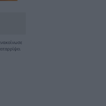
νακοίνωσε
καταρρίψει