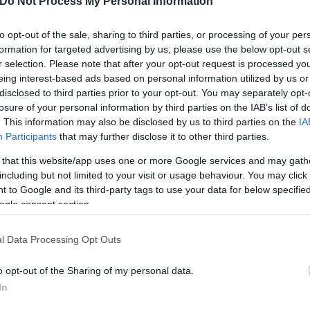
Do Not Process My Personal Information
to opt-out of the sale, sharing to third parties, or processing of your per
formation for targeted advertising by us, please use the below opt-out s
ση αυτού που εκτιμάται πως ήταν βαλλιστικός πύρ
r selection. Please note that after your opt-out request is processed y
ις 10:00 [σ.σ. τοπική ώρα· στις 04:00 ώρα Ελλάδας]
eing interest-based ads based on personal information utilized by us or
disclosed to third parties prior to your opt-out. You may separately opt-
 αργότερα το νοτιοκορεάτικο γενικό επιτελείο εθνι
losure of your personal information by third parties on the IAB’s list of
. This information may also be disclosed by us to third parties on the
IA
Participants
that may further disclose it to other third parties.
ή, με τον υπουργό Άμυνας Γιασουκάζου Χαμάντα να 
πυραύλου.
 that this website/app uses one or more Google services and may gath
including but not limited to your visit or usage behaviour. You may click 
 to Google and its third-party tags to use your data for below specifi
ogle consent section.
l Data Processing Opt Outs
o opt-out of the Sharing of my personal data.
In