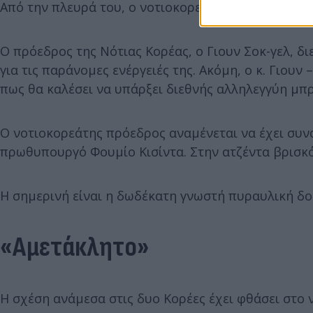
Από την πλευρά του, ο νοτιοκορεατικός στρατός α
Ο πρόεδρος της Νότιας Κορέας, ο Γιουν Σοκ-γελ, δ
για τις παράνομες ενέργειές της. Ακόμη, ο κ. Γιου
πως θα καλέσει να υπάρξει διεθνής αλληλεγγύη μπρ
Ο νοτιοκορεάτης πρόεδρος αναμένεται να έχει συ
πρωθυπουργό Φουμίο Κισίντα. Στην ατζέντα βρισκό
Η σημερινή είναι η δωδέκατη γνωστή πυραυλική δοκ
«Αμετάκλητο»
Η σχέση ανάμεσα στις δυο Κορέες έχει φθάσει στο 