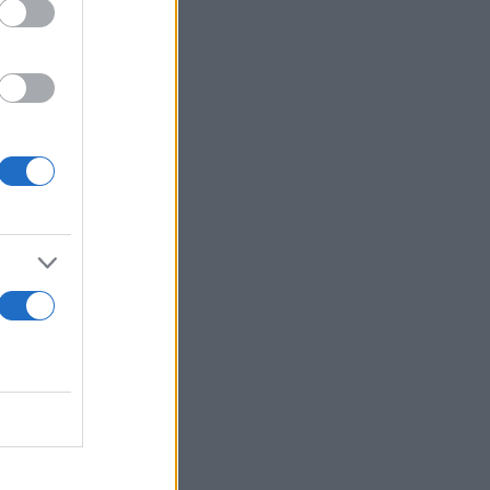
στη θάλασσα
ης
 74 λεπτών
γιάνγκ
ισαν πως