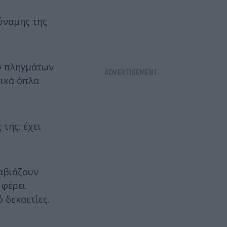
ύναμης της
ών πληγμάτων
νικά όπλα
της: έχει
αβιάζουν
 φέρει
 δεκαετίες.