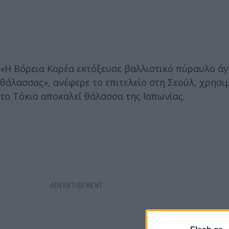
«Η Βόρεια Κορέα εκτόξευσε βαλλιστικό πύραυλο ά
θάλασσας», ανέφερε το επιτελείο στη Σεούλ, χρησ
το Τόκιο αποκαλεί θάλασσα της Ιαπωνίας.