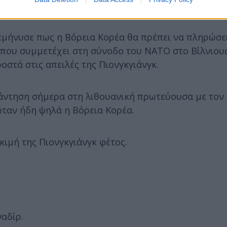
νέφερε πως ο πύραυλος διένυσε απόσταση 1.000 χιλ
ιεμήνυσε πως η Βόρεια Κορέα θα πρέπει να πληρώσε
ν –που συμμετέχει στη σύνοδο του NATO στο Βίλνιου
οστά στις απειλές της Πιονγκγιάνγκ.
νάντηση σήμερα στη λιθουανική πρωτεύουσα με τον
ταν ήδη ψηλά η Βόρεια Κορέα.
ιμή της Πιονγκγιάνγκ φέτος.
ναδίρ.