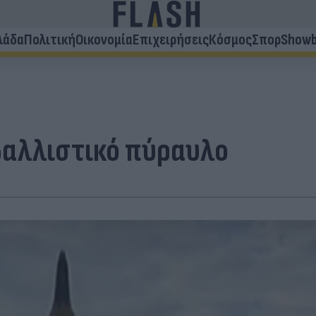
λάδα
Πολιτική
Οικονομία
Επιχειρήσεις
Κόσμος
Σπορ
Showb
 βαλλιστικό πύραυλο