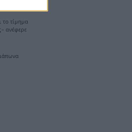
ιομέτρων.
ι το τίμημα
ς– ανέφερε
 ιάπωνα