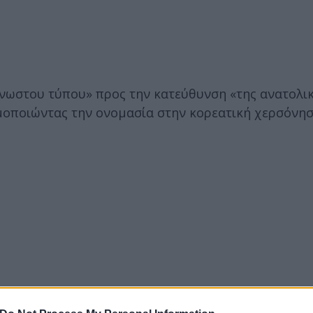
γνωστου τύπου» προς την κατεύθυνση «της ανατολι
ιμοποιώντας την ονομασία στην κορεατική χερσόνη