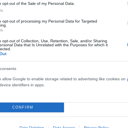
o opt-out of the Sale of my Personal Data.
In
to opt-out of processing my Personal Data for Targeted
ing.
In
 πύραυλος ή οι βαλλιστικοί πύραυλοι θα έπεφταν «
o opt-out of Collection, Use, Retention, Sale, and/or Sharing
ersonal Data that Is Unrelated with the Purposes for which it
νομικής ζώνης, περίπου 550 χιλιόμετρα ανατολικά τ
lected.
.
Out
consents
υ Ματσούνο, ο πύραυλος εκτέλεσε πτήση διάρκειας
o allow Google to enable storage related to advertising like cookies on
evice identifiers in apps.
ουδήποτε πυραύλου έχει εκτοξευθεί από την Πιονγκ
καλέστηκαν το ιαπωνικό υπουργείο Άμυνας και τόν
CONFIRM
πύραυλο (ICBM).
Data Deletion
Data Access
Privacy Policy