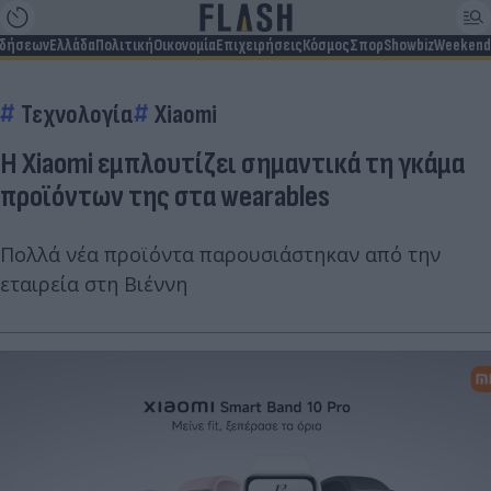
ιδήσεων
Ελλάδα
Πολιτική
Οικονομία
Επιχειρήσεις
Κόσμος
Σπορ
Showbiz
Weekend
Τεχνολογία
Xiaomi
Η Xiaomi εμπλουτίζει σημαντικά τη γκάμα
προϊόντων της στα wearables
Πολλά νέα προϊόντα παρουσιάστηκαν από την
εταιρεία στη Βιέννη