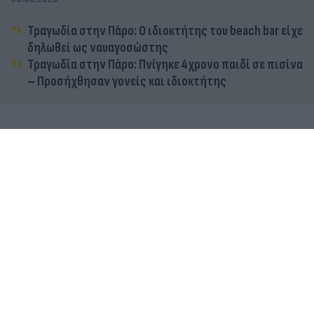
Τραγωδία στην Πάρο: Ο ιδιοκτήτης του beach bar είχε
δηλωθεί ως ναυαγοσώστης
Τραγωδία στην Πάρο: Πνίγηκε 4χρονο παιδί σε πισίνα
– Προσήχθησαν γονείς και ιδιοκτήτης