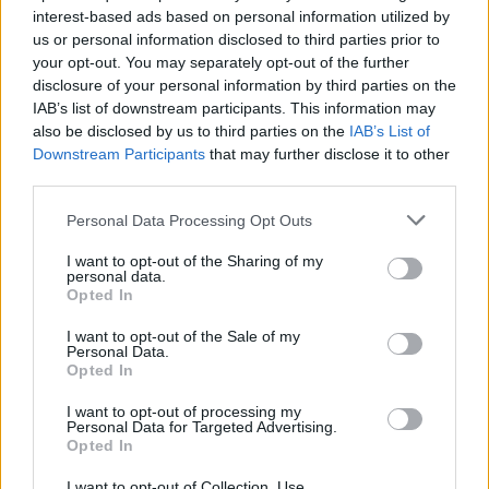
interest-based ads based on personal information utilized by
us or personal information disclosed to third parties prior to
your opt-out. You may separately opt-out of the further
disclosure of your personal information by third parties on the
IAB’s list of downstream participants. This information may
also be disclosed by us to third parties on the
IAB’s List of
Downstream Participants
that may further disclose it to other
third parties.
Please note that this website/app uses one or more Google
Personal Data Processing Opt Outs
services and may gather and store information including but
not limited to your visit or usage behaviour. You may click to
I want to opt-out of the Sharing of my
personal data.
grant or deny consent to Google and its third-party tags to
Opted In
use your data for below specified purposes in below Google
consent section.
I want to opt-out of the Sale of my
Personal Data.
Opted In
I want to opt-out of processing my
Personal Data for Targeted Advertising.
Opted In
Επιπλέον, το Xiaomi Smart Band 10 Pro
I want to opt-out of Collection, Use,