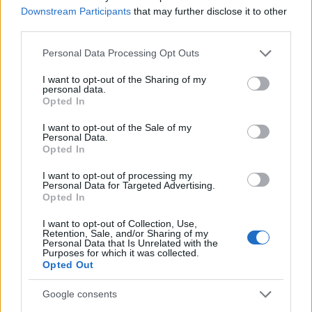
των ζώων, το 1948. Η κυβέρνηση χρηματοδότησε
Downstream Participants
that may further disclose it to other
το πρώτο ίδρυμα για την ενίσχυση των
third parties.
δικαιωμάτων των ζώων. Ακόμη και η βασιλική
Please note that this website/app uses one or more Google
Personal Data Processing Opt Outs
οικογένεια της χώρας είχε σκύλους ως κατοικίδια.
services and may gather and store information including but
not limited to your visit or usage behaviour. You may click to
I want to opt-out of the Sharing of my
personal data.
grant or deny consent to Google and its third-party tags to
Όμως, η Ισλαμική Επανάσταση, που οδήγησε στην
Opted In
use your data for below specified purposes in below Google
πτώση του σάχη Μοχάμεντ Ρεζά Παχλαβί, άλλαξαν
consent section.
I want to opt-out of the Sale of my
πολλές πτυχές της ζωής των Ιρανών και των
Personal Data.
Opted In
κατοικίδιων τους. Στα μάτια του νέου καθεστώτος,
οι σκύλοι έγιναν σύμβολο της «δυτικοποίησης»
I want to opt-out of processing my
Personal Data for Targeted Advertising.
που ήθελαν να περιορίσουν.
Opted In
I want to opt-out of Collection, Use,
«Δεν υπάρχει συγκεκριμένος κανονισμός για την
Retention, Sale, and/or Sharing of my
Personal Data that Is Unrelated with the
κατοχή σκύλων. Οι αστυνομικές δυνάμεις
Purposes for which it was collected.
Opted Out
συλλαμβάνουν τους ανθρώπους γιατί βγάζουν
βόλτα τα ζώα ή ακόμη και επειδή τα έχουν στο
Google consents
αυτοκίνητο, με βάση τη δική τους ερμηνεία για το