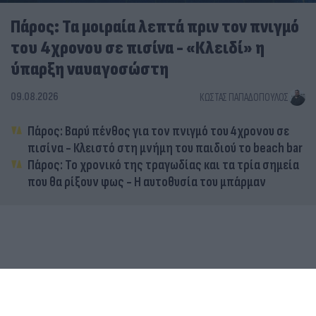
Πάρος: Τα μοιραία λεπτά πριν τον πνιγμό
του 4χρονου σε πισίνα - «Κλειδί» η
ύπαρξη ναυαγοσώστη
09.08.2026
ΚΏΣΤΑΣ ΠΑΠΑΔΌΠΟΥΛΟΣ
Πάρος: Βαρύ πένθος για τον πνιγμό του 4χρονου σε
πισίνα - Κλειστό στη μνήμη του παιδιού το beach bar
Πάρος: Το χρονικό της τραγωδίας και τα τρία σημεία
που θα ρίξουν φως - Η αυτοθυσία του μπάρμαν