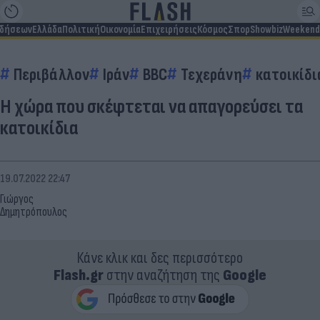
ιδήσεων
Ελλάδα
Πολιτική
Οικονομία
Επιχειρήσεις
Κόσμος
Σπορ
Showbiz
Weekend
Περιβάλλον
Ιράν
BBC
Τεχεράνη
κατοικίδι
Η χώρα που σκέφτεται να απαγορεύσει τα
κατοικίδια
19.07.2022 22:47
Γιώργος
Δημητρόπουλος
Κάνε κλικ και δες περισσότερο
Flash.gr
στην αναζήτηση της
Google