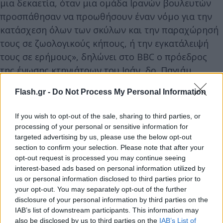
μια δεκαετία, όταν μια ομάδα Ιρανών βουλευτών
προσπάθησαν να προωθήσουν έναν νόμο για την
κατάσχεση όλων των σκύλων και την παραχώρησή
τους σε ζωολογικούς κήπους, ή την εγκατάλειψή
τους σε ερήμους», δηλώνει στο BBC ο πρόεδρος
της ένωσης κτηνιάτρων του Ιράν, δρ. Παγιάμ
Μοχέμπι, ο οποίος είναι αντίθετος με το
Flash.gr -
Do Not Process My Personal Information
νομοσχέδιο.
If you wish to opt-out of the sale, sharing to third parties, or
«Με τα χρόνια έκαναν μερικές τροποποιήσεις και
processing of your personal or sensitive information for
targeted advertising by us, please use the below opt-out
συζήτησαν ακόμη και τη σωματική ποινή για τους
section to confirm your selection. Please note that after your
κηδεμόνες σκύλων. Αλλά το σχέδιό τους δεν
opt-out request is processed you may continue seeing
προχώρησε», τονίζει ο ίδιος.
interest-based ads based on personal information utilized by
us or personal information disclosed to third parties prior to
your opt-out. You may separately opt-out of the further
Το Ιράν ήταν από τις πρώτες χώρες της Μέσης
disclosure of your personal information by third parties on the
Ανατολής που ενέκριναν νόμο για την ευημερία
IAB’s list of downstream participants. This information may
also be disclosed by us to third parties on the
IAB’s List of