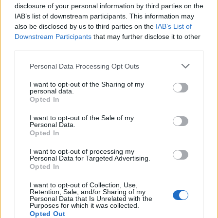
disclosure of your personal information by third parties on the
Πηγή: bbcnews
IAB’s list of downstream participants. This information may
also be disclosed by us to third parties on the
IAB’s List of
Downstream Participants
that may further disclose it to other
third parties.
Please note that this website/app uses one or more Google
Personal Data Processing Opt Outs
services and may gather and store information including but
not limited to your visit or usage behaviour. You may click to
I want to opt-out of the Sharing of my
personal data.
grant or deny consent to Google and its third-party tags to
Opted In
use your data for below specified purposes in below Google
consent section.
I want to opt-out of the Sale of my
Personal Data.
Opted In
I want to opt-out of processing my
Personal Data for Targeted Advertising.
Opted In
I want to opt-out of Collection, Use,
Retention, Sale, and/or Sharing of my
Personal Data that Is Unrelated with the
Purposes for which it was collected.
Opted Out