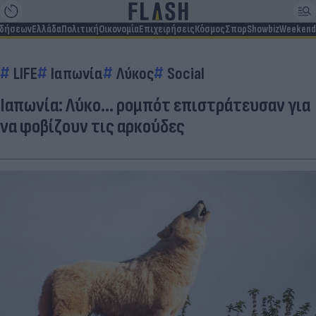
ιδήσεων
Ελλάδα
Πολιτική
Οικονομία
Επιχειρήσεις
Κόσμος
Σπορ
Showbiz
Weekend
LIFE
Ιαπωνία
Λύκος
Social
Ιαπωνία: Λύκο… ρομπότ επιστράτευσαν για
να φοβίζουν τις αρκούδες