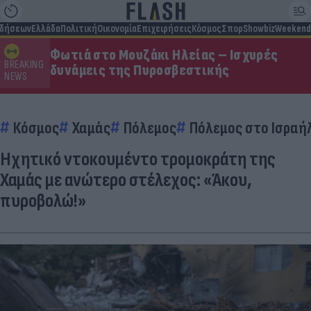
ιδήσεων
Ελλάδα
Πολιτική
Οικονομία
Επιχειρήσεις
Κόσμος
Σπορ
Showbiz
Weekend
Φωτιά στο Μουζάκι Ηλείας – Ισχυρές
BREAKING
δυνάμεις της Πυροσβεστικής
NEWS
Κόσμος
Χαμάς
Πόλεμος
Πόλεμος στο Ισραή
Ηχητικό ντοκουμέντο τρομοκράτη της
Χαμάς με ανώτερο στέλεχος: «Άκου,
πυροβολώ!»