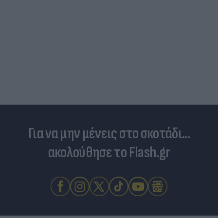
Είδος... πολυτελείας τα κρεατικά: Στα ύψη οι
τιμές στο μοσχάρι - Φόβοι για νέο «ράλι»
ανατιμήσεων
Για να μην μένεις στο σκοτάδι...
ακολούθησε το Flash.gr