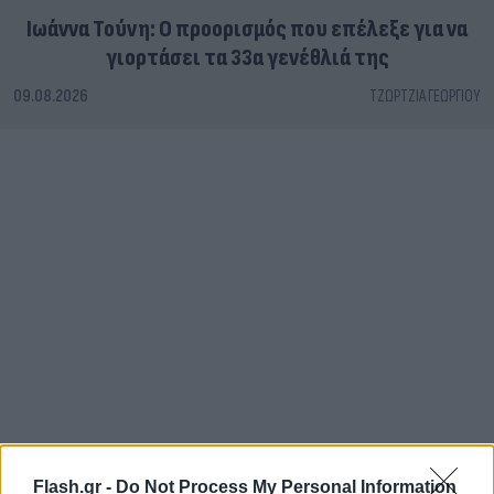
Ιωάννα Τούνη: Ο προορισμός που επέλεξε για να
γιορτάσει τα 33α γενέθλιά της
09.08.2026
ΤΖΏΡΤΖΙΑ ΓΕΩΡΓΊΟΥ
Flash.gr -
Do Not Process My Personal Information