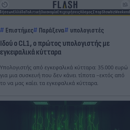
ιδήσεων
Ελλάδα
Πολιτική
Οικονομία
Επιχειρήσεις
Κόσμος
Σπορ
Showbiz
Weekend
Επιστήμες
Παράξενα
υπολογιστές
Ιδού ο CL1, ο πρώτος υπολογιστής με
εγκεφαλικά κύτταρα
Υπολογιστής από εγκεφαλικά κύτταρα: 35.000 ευρώ
για μια συσκευή που δεν κάνει τίποτα –εκτός από
το να μας καίει τα εγκεφαλικά κύτταρα.