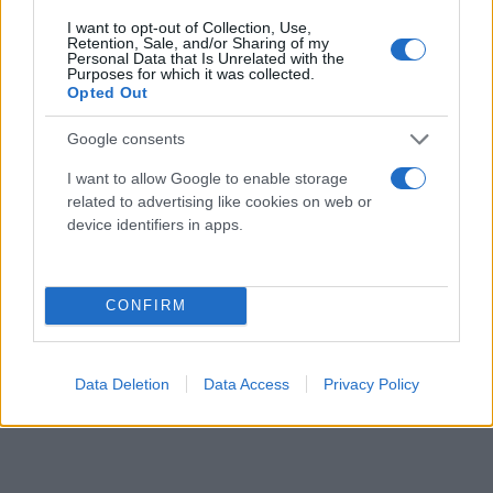
πρώτα ρομπότ με τεχνητή νοημοσύνη να παίζουν
I want to opt-out of Collection, Use,
Retention, Sale, and/or Sharing of my
κανονικό ποδόσφαιρο, και μετά αυτό.
Personal Data that Is Unrelated with the
Purposes for which it was collected.
Opted Out
Για να μας καθησυχάσει, η Cortical Labs τονίζει ότι
Google consents
ο CL1 έχει πολύ χαμηλή κατανάλωση ενέργειας –
χαμηλότερη από τα συστήματα ΑΙ– ξεχνώντας,
I want to allow Google to enable storage
related to advertising like cookies on web or
βέβαια, πως τα συστήματα ΑΙ κάνουν πολλά
device identifiers in apps.
χρήσιμα πράγματα.
Προχωράμε.
CONFIRM
Data Deletion
Data Access
Privacy Policy