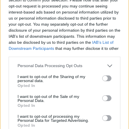
opt-out request is processed you may continue seeing
interest-based ads based on personal information utilized by
us or personal information disclosed to third parties prior to
your opt-out. You may separately opt-out of the further
disclosure of your personal information by third parties on the
IAB’s list of downstream participants. This information may
also be disclosed by us to third parties on the
IAB’s List of
Downstream Participants
that may further disclose it to other
third parties.
Please note that this website/app uses one or more Google
Personal Data Processing Opt Outs
services and may gather and store information including but
Και τι κάνει ο CL1;
not limited to your visit or usage behaviour. You may click to
I want to opt-out of the Sharing of my
personal data.
grant or deny consent to Google and its third-party tags to
Opted In
Πρακτικά, ο υπολογιστής δεν κάνει τίποτα χρήσιμο.
use your data for below specified purposes in below Google
consent section.
Είναι απλώς η πρώτη συσκευή που συνδυάζει
I want to opt-out of the Sale of my
Personal Data.
βιολογικά κύτταρα με ένα τσιπ σιλικόνης. Η
Opted In
εταιρεία υποστηρίζει ότι στο μέλλον θα μπορεί να
I want to opt-out of processing my
χρησιμοποιηθεί για τη μοντελοποίηση ασθενειών
Personal Data for Targeted Advertising.
Opted In
και τη δοκιμή φαρμάκων, αλλά μάλλον θα δούμε