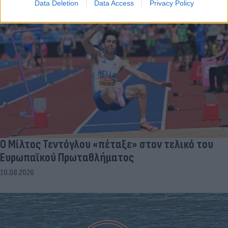
Data Deletion
Data Access
Privacy Policy
Ο Μίλτος Τεντόγλου «πέταξε» στον τελικό του
Ευρωπαϊκού Πρωταθλήματος
10.08.2026