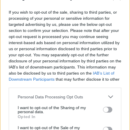
If you wish to opt-out of the sale, sharing to third parties, or
processing of your personal or sensitive information for
targeted advertising by us, please use the below opt-out
section to confirm your selection. Please note that after your
opt-out request is processed you may continue seeing
Νίκος Καλογερόπουλος: Ο καλλιτέχνης
interest-based ads based on personal information utilized by
μέσα από το έργο του και ο άνθρωπος μέσα
us or personal information disclosed to third parties prior to
your opt-out. You may separately opt-out of the further
από τις ατάκες του
disclosure of your personal information by third parties on the
IAB’s list of downstream participants. This information may
10.08.2026
also be disclosed by us to third parties on the
IAB’s List of
Downstream Participants
that may further disclose it to other
third parties.
Please note that this website/app uses one or more Google
Personal Data Processing Opt Outs
services and may gather and store information including but
not limited to your visit or usage behaviour. You may click to
I want to opt-out of the Sharing of my
personal data.
grant or deny consent to Google and its third-party tags to
Opted In
use your data for below specified purposes in below Google
consent section.
I want to opt-out of the Sale of my