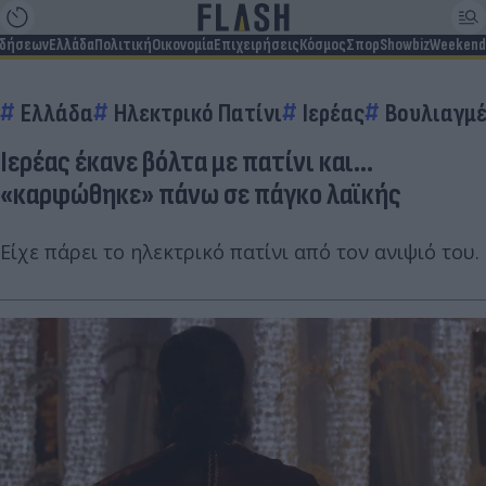
ιδήσεων
Ελλάδα
Πολιτική
Οικονομία
Επιχειρήσεις
Κόσμος
Σπορ
Showbiz
Weekend
Ελλάδα
Ηλεκτρικό Πατίνι
Ιερέας
Βουλιαγμ
Ιερέας έκανε βόλτα με πατίνι και...
«καρφώθηκε» πάνω σε πάγκο λαϊκής
Είχε πάρει το ηλεκτρικό πατίνι από τον ανιψιό του.