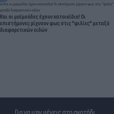
Στα σχοινιά ο Ινφαντίνο: UEFA, AFC και CONCACAF
ζητούν ανεξάρτητη έρευνα για το FIFA Forward
Enterprise
Για να μην μένεις στο σκοτάδι...