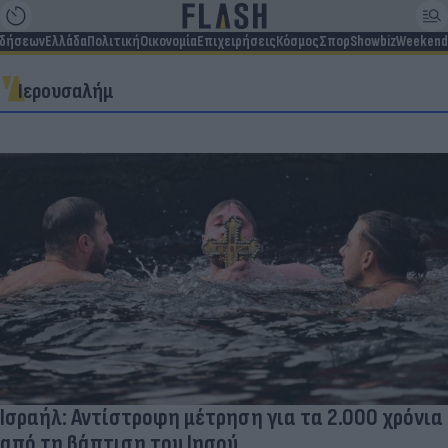
ιδήσεων
Ελλάδα
Πολιτική
Οικονομία
Επιχειρήσεις
Κόσμος
Σπορ
Showbiz
Weekend
Ιερουσαλήμ
Ισραήλ: Αντίστροφη μέτρηση για τα 2.000 χρόνια
από τη βάπτιση του Ιησού