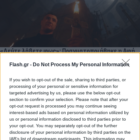
«Δεύτε λάβετε φως»: Πραγματοποιήθηκε η Αφή
του Αγίου Φωτός στα Ιεροσόλυμα- Πότε θα έρθει
Flash.gr -
Do Not Process My Personal Information
στην Ελλάδα
Η ειδική πτήση που πραγματοποιείται με κυβερνητικό
If you wish to opt-out of the sale, sharing to third parties, or
αεροσκάφος αναμένεται να επιστρέψει στο «Ελευθέριος
processing of your personal or sensitive information for
Βενιζέλος» περίπου στις 18:30-19:00.
targeted advertising by us, please use the below opt-out
section to confirm your selection. Please note that after your
Συντακτική
opt-out request is processed you may continue seeing
11.04.2026 12:25
Ομάδα
Flash.gr
interest-based ads based on personal information utilized by
us or personal information disclosed to third parties prior to
your opt-out. You may separately opt-out of the further
disclosure of your personal information by third parties on the
IAB’s list of downstream participants. This information may