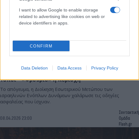
I want to allow Google to enable storage
related to advertising like cookies on web or
device identifiers in apps.
CONFIRM
Data Deletion
Data Access
Privacy Policy
Ιερουσαλήμ: Ανοίγουν τη Μεγάλη Πέμπτη οι Άγιοι
Τόποι - «Φρούριο» η περιοχή
Το απόγευμα, η Διοίκηση Εσωτερικού Μετώπου των
ισραηλινών Ενόπλων Δυνάμεων χαλάρωσε τις οδηγίες
ασφαλείας που ίσχυαν.
Συντακτική
08.04.2026 23:00
Ομάδα
Flash.gr