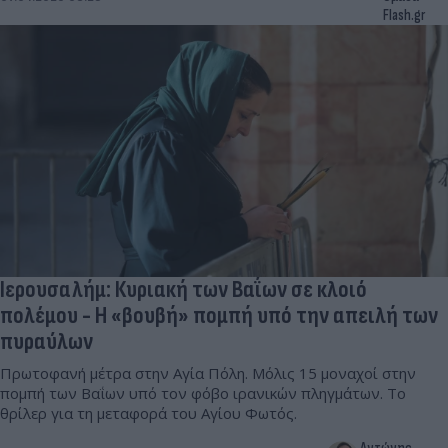
Flash.gr
Ιερουσαλήμ: Κυριακή των Βαΐων σε κλοιό
πολέμου - Η «βουβή» πομπή υπό την απειλή των
πυραύλων
Πρωτοφανή μέτρα στην Αγία Πόλη. Μόλις 15 μοναχοί στην
πομπή των Βαΐων υπό τον φόβο ιρανικών πληγμάτων. Το
θρίλερ για τη μεταφορά του Αγίου Φωτός.