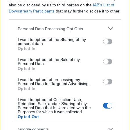
also be disclosed by us to third parties on the
IAB’s List of
Downstream Participants
that may further disclose it to other
third parties.
Please note that this website/app uses one or more Google
Personal Data Processing Opt Outs
services and may gather and store information including but
not limited to your visit or usage behaviour. You may click to
I want to opt-out of the Sharing of my
personal data.
grant or deny consent to Google and its third-party tags to
Opted In
use your data for below specified purposes in below Google
Άνοιξαν οι πύλες των Αγίων Τόπων στα
consent section.
I want to opt-out of the Sale of my
Ιεροσόλυμα για πρώτη φορά μετά από 40 μέρες
Personal Data.
λόγω πολέμου
Opted In
Στα πρώτα βίντεο που κυκλοφόρησαν νωρίς τα ξημερώματα,
I want to opt-out of processing my
φαίνονται πιστοί όλων των θρησκειών, χριστιανοί,
Personal Data for Targeted Advertising.
Opted In
μουσουλμάνοι και εβραίοι, να περνούν και πάλι τις πύλες της
Παλιάς Πόλης.
I want to opt-out of Collection, Use,
Retention, Sale, and/or Sharing of my
Συντακτική
Personal Data that Is Unrelated with the
09.04.2026 08:48
Ομάδα
Purposes for which it was collected.
Opted Out
Flash.gr
Google consents