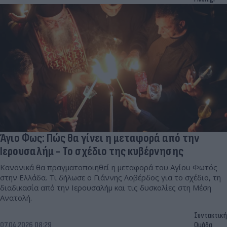
Άγιο Φως: Πώς θα γίνει η μεταφορά από την
Ιερουσαλήμ - Το σχέδιο της κυβέρνησης
Κανονικά θα πραγματοποιηθεί η μεταφορά του Αγίου Φωτός
στην Ελλάδα. Τι δήλωσε ο Γιάννης Λοβέρδος για το σχέδιο, τη
διαδικασία από την Ιερουσαλήμ και τις δυσκολίες στη Μέση
Ανατολή.
Συντακτική
07.04.2026 08:29
Ομάδα