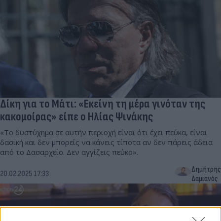
Δίκη για το Μάτι: «Εκείνη τη μέρα γινόταν της
κακομοίρας» είπε ο Ηλίας Ψινάκης
«Το δυστύχημα σε αυτήν περιοχή είναι ότι έχει πεύκα, είναι
δασική και δεν μπορείς να κάνεις τίποτα αν δεν πάρεις άδεια
από το Δασαρχείο. Δεν αγγίζεις πεύκο».
Δημήτρης
20.02.2025 17:33
Δαμιανός