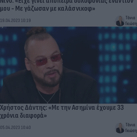
Νίνο: «Είχε γίνει απόπειρα δολοφονίας εναντίον
μου - Με γάζωσαν με καλάσνικοφ»
Τάνια
19.04.2023 10:19
Γκιώση
Χρήστος Δάντης: «Με την Ασημίνα έχουμε 33
χρόνια διαφορά»
Τάνια
05.04.2023 10:40
Γκιώση