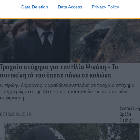
Data Deletion
Data Access
Privacy Policy
Τροχαίο ατύχημα για τον Ηλία Ψινάκη - Το
αυτοκίνητό του έπεσε πάνω σε κολώνα
Ο πρώην δήμαρχος Μαραθώνα ενεπλάκη σε τροχαίο ατύχημα
τα ξημερώματα της Δευτέρας, προσπαθώντας να αποφύγει
σύγκρουση.
Συντακτική
07.10.2024 15:18
Ομάδα
Flash.gr