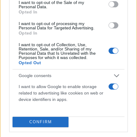
consent section.
I want to opt-out of the Sale of my
Personal Data.
Opted In
I want to opt-out of processing my
Personal Data for Targeted Advertising.
Opted In
I want to opt-out of Collection, Use,
Retention, Sale, and/or Sharing of my
Personal Data that Is Unrelated with the
Χείμαρρος ο Ηλίας Ψινάκης στην Αστερόσκονη: Η
Purposes for which it was collected.
Opted Out
αποκάλυψη για τον καρκίνο και τα 17 χρόνια με
τον Σάκη
Google consents
Παραμονή Χριστουγέννων, στο Action 24, ο πετυχημένος
I want to allow Google to enable storage
μάνατζερ, επιχειρηματίας και πρώην δήμαρχος Μαραθώνα
related to advertising like cookies on web or
κάνει αποκαλύψεις που θα συζητηθούν.
device identifiers in apps.
Συντακτική
24.12.2024 21:59
Ομάδα
Flash.gr
CONFIRM