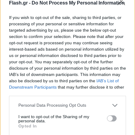
Flash.gr -
Do Not Process My Personal Information
If you wish to opt-out of the sale, sharing to third parties, or
processing of your personal or sensitive information for
targeted advertising by us, please use the below opt-out
section to confirm your selection. Please note that after your
opt-out request is processed you may continue seeing
interest-based ads based on personal information utilized by
Ηλίας Ψινάκης: Αποκάλυψε την πιο δύσκολη
us or personal information disclosed to third parties prior to
your opt-out. You may separately opt-out of the further
στιγμή του με την Αλίκη Βουγιουκλάκη -
disclosure of your personal information by third parties on the
«Πάγωσα»
IAB’s list of downstream participants. This information may
also be disclosed by us to third parties on the
IAB’s List of
Μίλησε για τη σχέση του με την Αλίκη Βουγιουκλάκη και για την
Downstream Participants
that may further disclose it to other
πιο δύσκολη στιγμή που είχε μαζί της όταν έκαναν παρέα.
third parties.
Συντακτική
26.12.2024 10:35
Please note that this website/app uses one or more Google
Ομάδα
Personal Data Processing Opt Outs
Flash.gr
services and may gather and store information including but
not limited to your visit or usage behaviour. You may click to
I want to opt-out of the Sharing of my
personal data.
grant or deny consent to Google and its third-party tags to
Opted In
use your data for below specified purposes in below Google