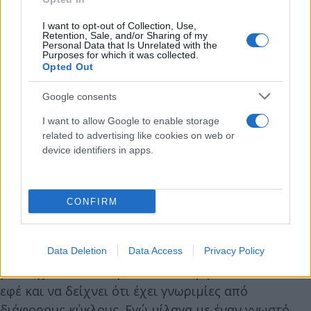
κάνει για εμένα δεν είναι σωστό, αλλά ό,τι θέλει
μπορεί να κάνει.
I want to opt-out of Collection, Use,
Retention, Sale, and/or Sharing of my
Personal Data that Is Unrelated with the
Purposes for which it was collected.
Με ενοχλούσε και με ανησυχούσε το ότι έκανε
Opted Out
χρήση ναρκωτικών και γι’ αυτό δεν την άφηνα μόνη
Google consents
με το παιδί, γιατί το γεγονός ότι εκδιδόταν δεν
επηρέαζε τη συμπεριφορά της απέναντι στο παιδί
I want to allow Google to enable storage
μου, η οποία ήταν πολύ καλή και έτσι δεν είχα
related to advertising like cookies on web or
device identifiers in apps.
πρόβλημα με αυτό, ούτε φοβόμουν μήπως
καταλάβει κάτι το παιδί.
CONFIRM
Είχε δει από τον λογαριασμό μου στο Facebook ότι
γνωρίζω τον κ. Σειρηνάκη και μου είχε ζητήσει να
τον γνωρίσει, να τη φέρω σε επαφή μαζί του. Δεν
Data Deletion
Data Access
Privacy Policy
μου είχε πει τον λόγο, αλλά αυτή ήθελε να κάνει
εφέ και να δείχνει ότι έχει γνωριμίες από
διάφορους κύκλους. Εγώ μίλαγα με έναν γνωστό