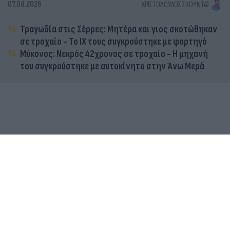
07.08.2026
ΧΡΙΣΤΌΔΟΥΛΟΣ ΣΚΟΎΝΤΑΣ
Τραγωδία στις Σέρρες: Μητέρα και γιος σκοτώθηκαν
σε τροχαίο - Το ΙΧ τους συγκρούστηκε με φορτηγό
Μύκονος: Νεκρός 42χρονος σε τροχαίο - Η μηχανή
του συγκρούστηκε με αυτοκίνητο στην Άνω Μερά