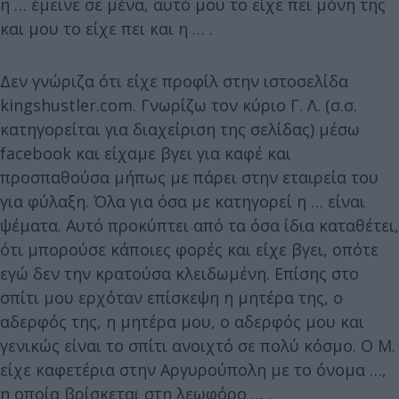
η … έμεινε σε μένα, αυτό μου το είχε πει μόνη της
και μου το είχε πει και η … .
Δεν γνώριζα ότι είχε προφίλ στην ιστοσελίδα
kingshustler.com. Γνωρίζω τον κύριο Γ. Λ. (σ.σ.
κατηγορείται για διαχείριση της σελίδας) μέσω
facebook και είχαμε βγει για καφέ και
προσπαθούσα μήπως με πάρει στην εταιρεία του
για φύλαξη. Όλα για όσα με κατηγορεί η … είναι
ψέματα. Αυτό προκύπτει από τα όσα ίδια καταθέτει,
ότι μπορούσε κάποιες φορές και είχε βγει, οπότε
εγώ δεν την κρατούσα κλειδωμένη. Επίσης στο
σπίτι μου ερχόταν επίσκεψη η μητέρα της, ο
αδερφός της, η μητέρα μου, ο αδερφός μου και
γενικώς είναι το σπίτι ανοιχτό σε πολύ κόσμο. Ο Μ.
είχε καφετέρια στην Αργυρούπολη με το όνομα …,
η οποία βρίσκεται στη λεωφόρο … .