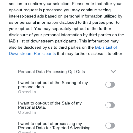
λεπτομέρειες, ούτε και εγώ την πίεσα, απλά της
section to confirm your selection. Please note that after your
opt-out request is processed you may continue seeing
είπα ότι αυτό δεν μου αρέσει. Αυτή μου είπε ότι
interest-based ads based on personal information utilized by
ακόμα και τώρα, που είμαστε μαζί, το κάνει
us or personal information disclosed to third parties prior to
περιστασιακά και από αυτό βγάζει πολύ καλά
your opt-out. You may separately opt-out of the further
disclosure of your personal information by third parties on the
χρήματα και από αυτά συντηρεί και την οικογένειά
IAB’s list of downstream participants. This information may
της.
also be disclosed by us to third parties on the
IAB’s List of
Downstream Participants
that may further disclose it to other
third parties.
Εγώ έβλεπα ότι είχε μεγάλη σεξουαλική εμπειρία,
ασυνήθιστη για ένα κορίτσι 18 χρονών και πέρα
Please note that this website/app uses one or more Google
Personal Data Processing Opt Outs
services and may gather and store information including but
από αυτό, έλειπε πολλές ώρες και είχε οικονομική
not limited to your visit or usage behaviour. You may click to
I want to opt-out of the Sharing of my
άνεση. Όπως σας είπα, έλειπε ασυνήθιστες ώρες
personal data.
grant or deny consent to Google and its third-party tags to
Opted In
από το σπίτι, όπως έγινε και τον τελευταίο καιρό
use your data for below specified purposes in below Google
και για τον λόγο αυτόν τσακωθήκαμε. Επειδή
consent section.
I want to opt-out of the Sale of my
Personal Data.
είμαστε λίγο καιρό μαζί, δεν είχα αναπτύξει τέτοια
Opted In
συναισθήματα για να της πω, για να της επιβάλω τι
I want to opt-out of processing my
πρέπει να κάνει, βέβαια της είχα πει ότι αυτό που
Personal Data for Targeted Advertising.
Opted In