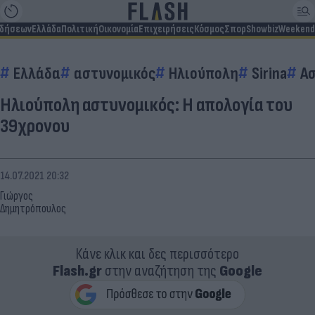
ιδήσεων
Ελλάδα
Πολιτική
Οικονομία
Επιχειρήσεις
Κόσμος
Σπορ
Showbiz
Weekend
Ελλάδα
αστυνομικός
Ηλιούπολη
Sirina
Α
Ηλιούπολη αστυνομικός: Η απολογία του
39χρονου
14.07.2021 20:32
Γιώργος
Δημητρόπουλος
Κάνε κλικ και δες περισσότερο
Flash.gr
στην αναζήτηση της
Google