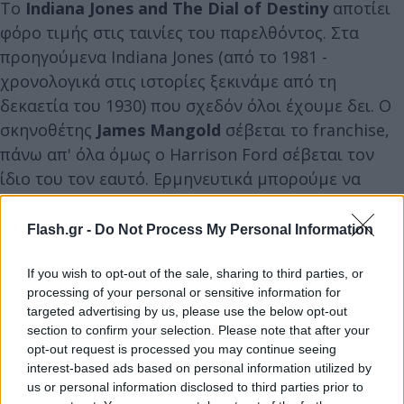
Το
Indiana Jones and The Dial of Destiny
αποτίει
φόρο τιμής στις ταινίες του παρελθόντος. Στα
προηγούμενα Indiana Jones (από το 1981 -
χρονολογικά στις ιστορίες ξεκινάμε από τη
δεκαετία του 1930) που σχεδόν όλοι έχουμε δει. Ο
σκηνοθέτης
James Mangold
σέβεται το franchise,
πάνω απ' όλα όμως ο Harrison Ford σέβεται τον
ίδιο του τον εαυτό. Ερμηνευτικά μπορούμε να
πούμε ότι είναι άψογος και ο ίδιος έχει
συμβιβαστεί με την ηλικία του τόσο για τις ανάγκες
Flash.gr -
Do Not Process My Personal Information
του έργου όσο και με την πορεία της αληθινής του
ζωής. Μην κρυβόμαστε,
ο Ίντι
έχει μεγαλώσει
If you wish to opt-out of the sale, sharing to third parties, or
processing of your personal or sensitive information for
γενιές και γενιές
(ξεκίνησε τυχαία από τα
Star Wars
targeted advertising by us, please use the below opt-out
ως Han Solo το 1977)
. Τον λατρέψαμε για το
section to confirm your selection. Please note that after your
χιούμορ του και τις σκηνές δράσης
(με τα
opt-out request is processed you may continue seeing
interest-based ads based on personal information utilized by
αυτοκίνητα το παρακάνουν και λίγο στην Ταγγέρη,
us or personal information disclosed to third parties prior to
αλλά είναι Σινεμά)
του.