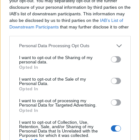
your opt-out. You may separately opt-out of the further
disclosure of your personal information by third parties on the
IAB’s list of downstream participants. This information may
also be disclosed by us to third parties on the
IAB’s List of
Downstream Participants
that may further disclose it to other
third parties.
Please note that this website/app uses one or more Google
Personal Data Processing Opt Outs
services and may gather and store information including but
not limited to your visit or usage behaviour. You may click to
I want to opt-out of the Sharing of my
personal data.
grant or deny consent to Google and its third-party tags to
Opted In
use your data for below specified purposes in below Google
consent section.
I want to opt-out of the Sale of my
Personal Data.
Opted In
I want to opt-out of processing my
Personal Data for Targeted Advertising.
Opted In
I want to opt-out of Collection, Use,
Retention, Sale, and/or Sharing of my
Personal Data that Is Unrelated with the
Purposes for which it was collected.