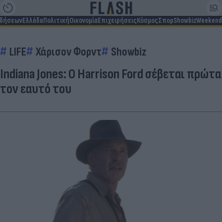
ιδήσεων
Ελλάδα
Πολιτική
Οικονομία
Επιχειρήσεις
Κόσμος
Σπορ
Showbiz
Weekend
LIFE
Χάρισον Φορντ
Showbiz
Indiana Jones: O Harrison Ford σέβεται πρώτα
τον εαυτό του