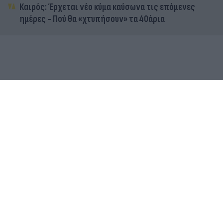
Καιρός: Έρχεται νέο κύμα καύσωνα τις επόμενες
ημέρες - Πού θα «χτυπήσουν» τα 40άρια