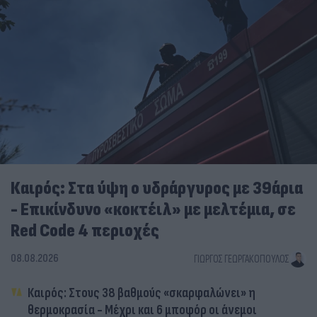
Καιρός: Στα ύψη ο υδράργυρος με 39άρια
- Επικίνδυνο «κοκτέιλ» με μελτέμια, σε
Red Code 4 περιοχές
08.08.2026
ΓΙΏΡΓΟΣ ΓΕΩΡΓΑΚΌΠΟΥΛΟΣ
Καιρός: Στους 38 βαθμούς «σκαρφαλώνει» η
θερμοκρασία - Μέχρι και 6 μποφόρ οι άνεμοι