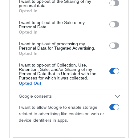
not limited to your visit or usage behaviour. You may click to
I want to opt-out of the Sharing of my
personal data.
grant or deny consent to Google and its third-party tags to
Opted In
use your data for below specified purposes in below Google
consent section.
I want to opt-out of the Sale of my
Personal Data.
Opted In
I want to opt-out of processing my
Personal Data for Targeted Advertising.
Opted In
I want to opt-out of Collection, Use,
Retention, Sale, and/or Sharing of my
Personal Data that Is Unrelated with the
Purposes for which it was collected.
Opted Out
Google consents
Στη λεζάντα έγραψε:
«Η απερίγραπτη χαρά μου
όταν αργά το απόγευμα, που πέφτουν τα
I want to allow Google to enable storage
related to advertising like cookies on web or
επικίνδυνα UV… μπορώ και εγώ πλέον να
device identifiers in apps.
απολαύσω λίγο τον ήλιο και τις όμορφες παραλίες
της χώρας μας».