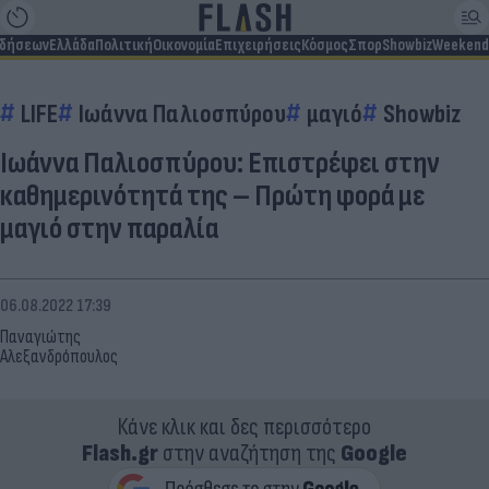
ιδήσεων
Ελλάδα
Πολιτική
Οικονομία
Επιχειρήσεις
Κόσμος
Σπορ
Showbiz
Weekend
LIFE
Ιωάννα Παλιοσπύρου
μαγιό
Showbiz
Ιωάννα Παλιοσπύρου: Επιστρέφει στην
καθημερινότητά της – Πρώτη φορά με
μαγιό στην παραλία
06.08.2022 17:39
Παναγιώτης
Αλεξανδρόπουλος
Κάνε κλικ και δες περισσότερο
Flash.gr
στην αναζήτηση της
Google