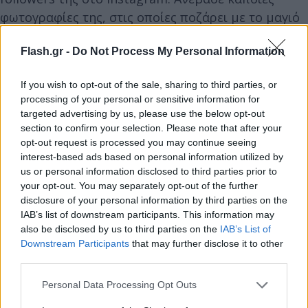
φωτογραφίες της, στις οποίες ποζάρει με το μαγιό
της, το καπέλο και τα γυαλιά της και είναι
Flash.gr -
Do Not Process My Personal Information
πανευτυχής.
If you wish to opt-out of the sale, sharing to third parties, or
processing of your personal or sensitive information for
targeted advertising by us, please use the below opt-out
section to confirm your selection. Please note that after your
opt-out request is processed you may continue seeing
interest-based ads based on personal information utilized by
us or personal information disclosed to third parties prior to
your opt-out. You may separately opt-out of the further
disclosure of your personal information by third parties on the
IAB’s list of downstream participants. This information may
also be disclosed by us to third parties on the
IAB’s List of
Downstream Participants
that may further disclose it to other
third parties.
Please note that this website/app uses one or more Google
Personal Data Processing Opt Outs
services and may gather and store information including but