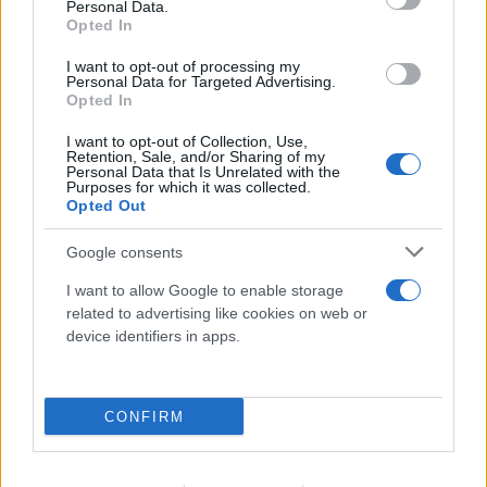
Personal Data.
Opted In
I want to opt-out of processing my
Personal Data for Targeted Advertising.
Opted In
I want to opt-out of Collection, Use,
Retention, Sale, and/or Sharing of my
Personal Data that Is Unrelated with the
Purposes for which it was collected.
Opted Out
Google consents
I want to allow Google to enable storage
Οδήγηση με σαγιονάρες: Επιτρέπεται τελικά ή
related to advertising like cookies on web or
κινδυνεύεις με πρόστιμο;
device identifiers in apps.
09.08.2026
ΓΙΏΡΓΟΣ ΣΚΕΥΟΦΎΛΑΞ
CONFIRM