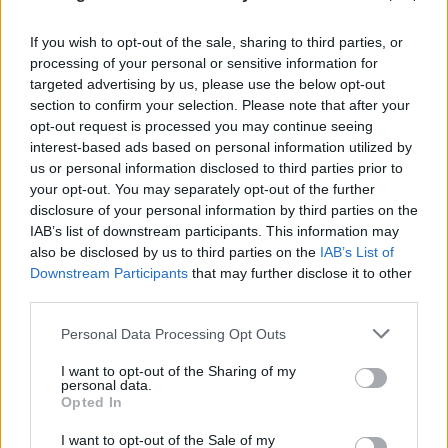
If you wish to opt-out of the sale, sharing to third parties, or
processing of your personal or sensitive information for
targeted advertising by us, please use the below opt-out
section to confirm your selection. Please note that after your
Νέα Υόρκη: Στα δικαστήρια ο φόρος «pied-à-
opt-out request is processed you may continue seeing
terre» του Μαμντάνι - Πλούσιοι ζητούν πάγωμα
interest-based ads based on personal information utilized by
της εφαρμογής
us or personal information disclosed to third parties prior to
your opt-out. You may separately opt-out of the further
09.08.2026
ΓΙΏΡΓΟΣ ΓΕΩΡΓΑΚΌΠΟΥΛΟΣ
disclosure of your personal information by third parties on the
IAB’s list of downstream participants. This information may
also be disclosed by us to third parties on the
IAB’s List of
Downstream Participants
that may further disclose it to other
third parties.
Please note that this website/app uses one or more Google
Personal Data Processing Opt Outs
services and may gather and store information including but
not limited to your visit or usage behaviour. You may click to
I want to opt-out of the Sharing of my
personal data.
grant or deny consent to Google and its third-party tags to
Opted In
use your data for below specified purposes in below Google
consent section.
I want to opt-out of the Sale of my