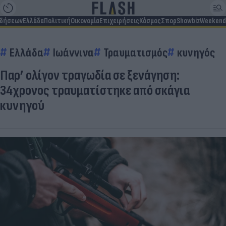
ιδήσεων
Ελλάδα
Πολιτική
Οικονομία
Επιχειρήσεις
Κόσμος
Σπορ
Showbiz
Weekend
Ελλάδα
Ιωάννινα
Τραυματισμός
κυνηγός
Παρ’ ολίγον τραγωδία σε ξενάγηση:
34χρονος τραυματίστηκε από σκάγια
κυνηγού