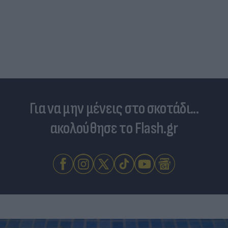
Είδος... πολυτελείας τα κρεατικά: Στα ύψη οι
τιμές στο μοσχάρι - Φόβοι για νέο «ράλι»
ανατιμήσεων
Για να μην μένεις στο σκοτάδι...
ακολούθησε το Flash.gr