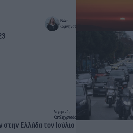
Έλλη
Κομνηνού
23
Αυγερινός
Χατζηχρυσός
 στην Ελλάδα τον Ιούλιο