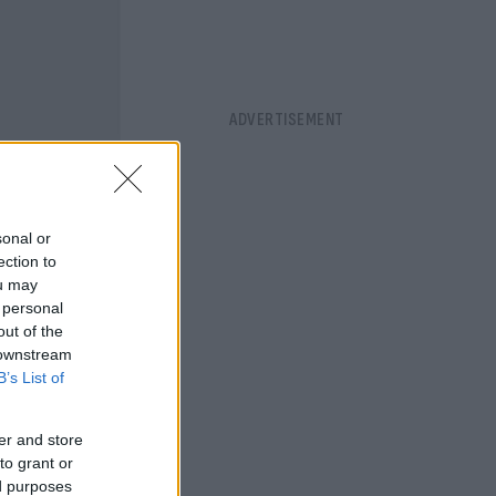
sonal or
ection to
ou may
 personal
out of the
 downstream
B’s List of
er and store
to grant or
ed purposes