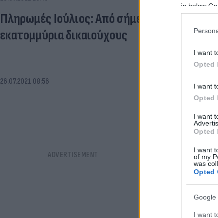
in below Go
Πληρωμές Ιούλιος: Από σήμερα 2,5 δισεκατο
Persona
εκατομμύρια δικαιούχους
I want t
Opted 
26.07.2021 08:56
I want t
Opted 
I want 
Advertis
Opted 
I want t
of my P
was col
Opted 
Google 
I want t