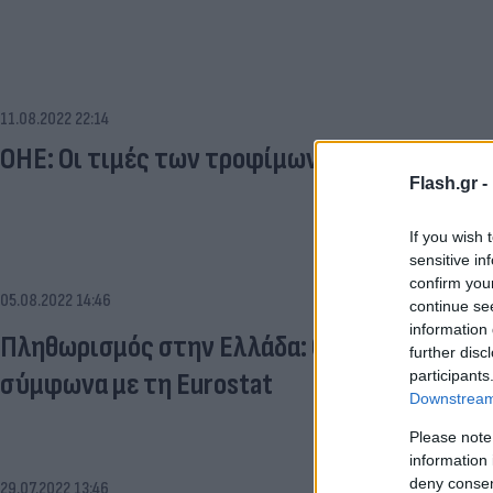
11.08.2022 22:14
ΟΗΕ: Οι τιμές των τροφίμων σημείωσαν νέα
Flash.gr -
If you wish 
sensitive in
confirm you
05.08.2022 14:46
continue se
information 
Πληθωρισμός στην Ελλάδα: Οριακή μείωση σ
further disc
participants
σύμφωνα με τη Eurostat
Downstream 
Please note
information 
deny consent
29.07.2022 13:46