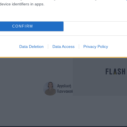
ειδοποίησε ο καθηγητής
evice identifiers in apps.
CONFIRM
Αγγελική
Γιαννακού
Data Deletion
Data Access
Privacy Policy
ό Ιούλιο [vid]
Αγγελική
Γιαννακού