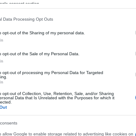
Γιαννακού
ogle consent section.
μμύρια σε 5,6
l Data Processing Opt Outs
o opt-out of the Sharing of my personal data.
In
Αγγελική
Γιαννακού
o opt-out of the Sale of my Personal Data.
In
to opt-out of processing my Personal Data for Targeted
ing.
In
o opt-out of Collection, Use, Retention, Sale, and/or Sharing
ersonal Data that Is Unrelated with the Purposes for which it
lected.
Out
consents
o allow Google to enable storage related to advertising like cookies on