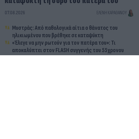
καταψύκτη τη σορό του πατέρα του
07.08.2026
ΕΛΈΝΗ ΚΑΡΑΘΆΝΟΥ
Μυστράς: Από παθολογικά αίτια ο θάνατος του
ηλικιωμένου που βρέθηκε σε καταψύκτη
«Έλεγε να μην ρωτούν για τον πατέρα του»: Τι
αποκαλύπτει στον FLASH συγγενής του 55χρονου
ξενοδόχου