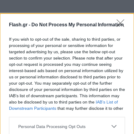
Flash.gr -
Do Not Process My Personal Information
If you wish to opt-out of the sale, sharing to third parties, or
processing of your personal or sensitive information for
targeted advertising by us, please use the below opt-out
section to confirm your selection. Please note that after your
opt-out request is processed you may continue seeing
interest-based ads based on personal information utilized by
us or personal information disclosed to third parties prior to
your opt-out. You may separately opt-out of the further
disclosure of your personal information by third parties on the
IAB’s list of downstream participants. This information may
also be disclosed by us to third parties on the
IAB’s List of
Σημειώνεται ότι σε κάθε ένα (1) κρούσμα λοίμωξης
Downstream Participants
that may further disclose it to other
από τον ιό του Δυτικού Νείλου με προσβολή του
third parties.
ΚΝΣ αντιστοιχούν περίπου 140 μολυνθέντες από
Please note that this website/app uses one or more Google
Personal Data Processing Opt Outs
τον ιό (με ήπια συμπτωματολογία ή
services and may gather and store information including but