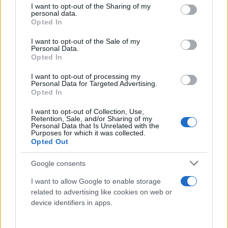
ασυμπτωματικοί).
not limited to your visit or usage behaviour. You may click to
I want to opt-out of the Sharing of my
personal data.
grant or deny consent to Google and its third-party tags to
Opted In
use your data for below specified purposes in below Google
Ο ιός του Δυτικού Νείλου μεταδίδεται κυρίως μέσω
consent section.
I want to opt-out of the Sale of my
του τσιμπήματος μολυσμένων «κοινών»
Personal Data.
Opted In
κουνουπιών. Η βασική δεξαμενή του ιού στη φύση
είναι κυρίως τα άγρια πτηνά, από όπου μολύνονται
I want to opt-out of processing my
Personal Data for Targeted Advertising.
τα κουνούπια, ενώ οι άνθρωποι δεν μεταδίδουν
Opted In
περαιτέρω τον ιό σε άλλα κουνούπια. Η
I want to opt-out of Collection, Use,
πλειονότητα των ανθρώπων που μολύνονται με
Retention, Sale, and/or Sharing of my
Personal Data that Is Unrelated with the
τον ιό είναι ασυμπτωματικοί, περίπου 20%
Purposes for which it was collected.
Opted Out
εμφανίζουν ήπια συμπτώματα ιογενούς συνδρομής
και λιγότεροι από 1% παρουσιάζουν σοβαρότερες
Google consents
εκδηλώσεις από το κεντρικό νευρικό σύστημα,
I want to allow Google to enable storage
κυρίως εγκεφαλίτιδα, μηνιγγίτιδα, οξεία χαλαρή
related to advertising like cookies on web or
παράλυση.
device identifiers in apps.