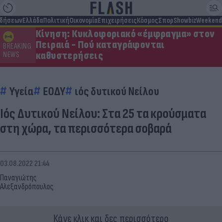
ιδήσεων
Ελλάδα
Πολιτική
Οικονομία
Επιχειρήσεις
Κόσμος
Σπορ
Showbiz
Weekend
Κίνηση: Κυκλοφοριακό «έμφραγμα» στον
Πειραιά - Πού καταγράφονται
BREAKING
καθυστερήσεις
NEWS
Υγεία
ΕΟΔΥ
ιός δυτικού Νείλου
Ιός Δυτικού Νείλου: Στα 25 τα κρούσματα
στη χώρα, τα περισσότερα σοβαρά
03.08.2022 21:44
Παναγιώτης
Αλεξανδρόπουλος
Κάνε κλικ και δες περισσότερο