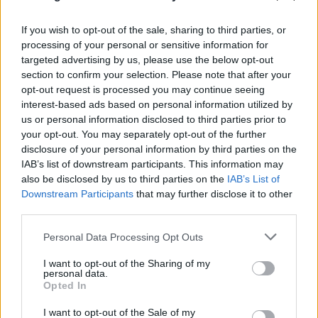
If you wish to opt-out of the sale, sharing to third parties, or
processing of your personal or sensitive information for
targeted advertising by us, please use the below opt-out
section to confirm your selection. Please note that after your
opt-out request is processed you may continue seeing
interest-based ads based on personal information utilized by
us or personal information disclosed to third parties prior to
your opt-out. You may separately opt-out of the further
disclosure of your personal information by third parties on the
IAB’s list of downstream participants. This information may
also be disclosed by us to third parties on the
IAB’s List of
Downstream Participants
that may further disclose it to other
third parties.
Please note that this website/app uses one or more Google
Personal Data Processing Opt Outs
services and may gather and store information including but
not limited to your visit or usage behaviour. You may click to
I want to opt-out of the Sharing of my
personal data.
grant or deny consent to Google and its third-party tags to
Opted In
use your data for below specified purposes in below Google
consent section.
I want to opt-out of the Sale of my