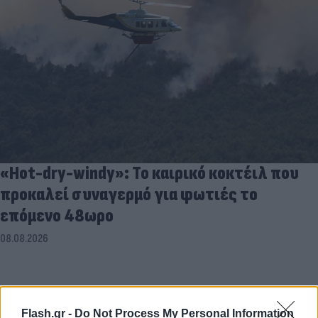
«Hot-dry-windy»: Το καιρικό κοκτέιλ που
προκαλεί συναγερμό για φωτιές το
επόμενο 48ωρο
08.08.2026
Flash.gr -
Do Not Process My Personal Information