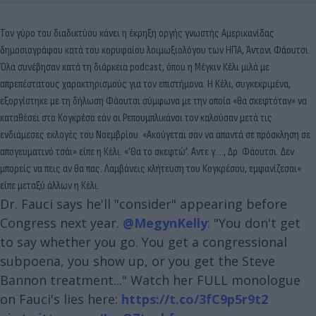
Τον γύρο του διαδικτύου κάνει η έκρηξη οργής γνωστής Αμερικανίδας
δημοσιογράφου κατά του κορυφαίου λοιμωξιολόγου των ΗΠΑ, Άντονι Φάουτσι.
Όλα συνέβησαν κατά τη διάρκεια podcast, όπου η Μέγκιν Κέλι μιλά με
απρεπέστατους χαρακτηρισμούς για τον επιστήμονα. Η Κέλι, συγκεκριμένα,
εξοργίστηκε με τη δήλωση Φάουτσι σύμφωνα με την οποία «θα σκεφτόταν» να
καταθέσει στο Κογκρέσο εάν οι Ρεπουμπλικάνοι τον καλoύσαν μετά τις
ενδιάμεσες εκλογές του Νοεμβρίου. «Ακούγεται σαν να απαντά σε πρόσκληση σε
απογευματινό τσάι» είπε η Κέλι. «’Θα το σκεφτώ’. Αντε γ…., Δρ. Φάουτσι. Δεν
μπορείς να πεις αν θα πας. Λαμβάνεις κλήτευση του Κογκρέσου, εμφανίζεσαι»
είπε μεταξύ άλλων η Κέλι.
Dr. Fauci says he'll "consider" appearing before
Congress next year.
@MegynKelly
: "You don't get
to say whether you go. You get a congressional
subpoena, you show up, or you get the Steve
Bannon treatment..." Watch her FULL monologue
on Fauci's lies here:
https://t.co/3fC9p5r9t2