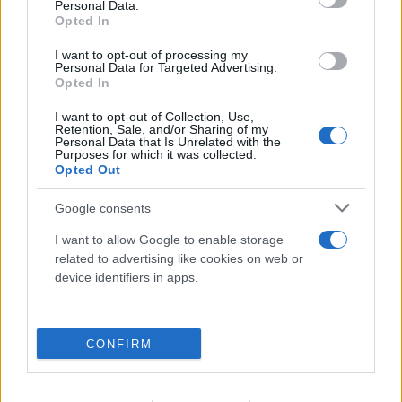
Personal Data.
Έγκλημα στην Κυψέλη: Οι... περιπέτειες του
Opted In
26χρονου, ο γάμος, η ξαφνική αλλαγή και η
I want to opt-out of processing my
μοιραία νύχτα
Personal Data for Targeted Advertising.
Opted In
08.08.2026
I want to opt-out of Collection, Use,
Retention, Sale, and/or Sharing of my
Personal Data that Is Unrelated with the
Purposes for which it was collected.
Opted Out
Google consents
I want to allow Google to enable storage
related to advertising like cookies on web or
device identifiers in apps.
CONFIRM
Νέα στοιχεία για την επίθεση στον Ερυθρό
Σταυρό - Ειδικευόμενη νοσηλεύτρια έζησε