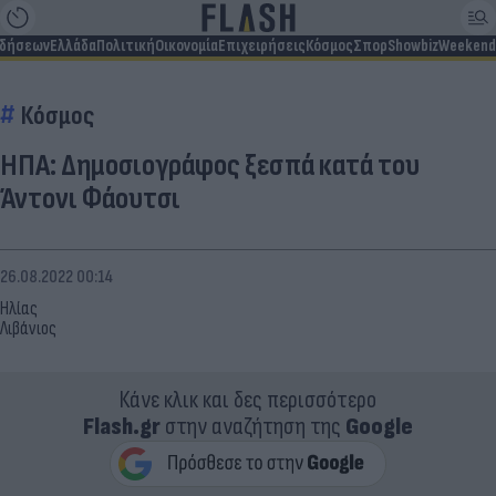
ιδήσεων
Ελλάδα
Πολιτική
Οικονομία
Επιχειρήσεις
Κόσμος
Σπορ
Showbiz
Weekend
Κόσμος
ΗΠΑ: Δημοσιογράφος ξεσπά κατά του
Άντονι Φάουτσι
26.08.2022 00:14
Ηλίας
Λιβάνιος
Κάνε κλικ και δες περισσότερο
Flash.gr
στην αναζήτηση της
Google