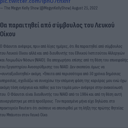
pic.twitter.com/IpnO7tnxhf
— The Megyn Kelly Show (@MegynKellyShow)
August 25, 2022
Θα παραιτηθεί από σύμβουλος του Λευκού
Οίκου
Ο Φάουτσι ανέφερε, πριν από λίγες ημέρες, ότι θα παραιτηθεί από σύμβουλος
του Λευκού Οίκου αλλά και από διευθυντής του Εθνικού Ινστιτούτου Αλλεργιών
και Λοιμωδών Νόσων (NIAID). Θα αποχωρήσει επίσης από τη θέση του επικεφαλής
του Εργαστηρίου Ανοσορύθμισης του NIAID. Δεν σκοπεύει όμως να
«συνταξιοδοτηθεί» ακόμη. «Έπειτα από περισσότερα από 50 χρόνια δημόσιας
υπηρεσίας, σχεδιάζω να συνεχίσω την επόμενη φάση της καριέρας μου ενώ έχω
ακόμη τόση ενέργεια και πάθος για τον τομέα μου» ανέφερε στην ανακοίνωσή
του. Ο Φάουτσι είναι διευθυντής του NIAID από το 1984 και από τη θέση αυτή
συνεργάστηκε με επτά προέδρους. Τον περασμένο μήνα είχε δηλώσει στο
πρακτορείο Reuters ότι σκόπευε να αποσυρθεί με τη λήξη της πρώτης θητείας
του Μπάιντεν στον Λευκό Οίκο.