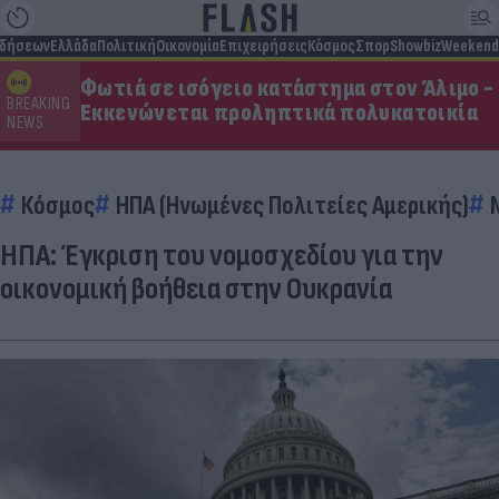
ιδήσεων
Ελλάδα
Πολιτική
Οικονομία
Επιχειρήσεις
Κόσμος
Σπορ
Showbiz
Weekend
Φωτιά σε ισόγειο κατάστημα στον Άλιμο -
BREAKING
Εκκενώνεται προληπτικά πολυκατοικία
NEWS
Κόσμος
ΗΠΑ (Ηνωμένες Πολιτείες Αμερικής)
ΗΠΑ: Έγκριση του νομοσχεδίου για την
οικονομική βοήθεια στην Ουκρανία