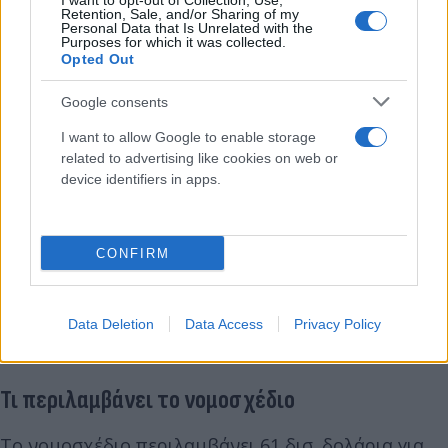
I want to opt-out of Collection, Use,
Retention, Sale, and/or Sharing of my
Personal Data that Is Unrelated with the
Purposes for which it was collected.
Opted Out
Ο Σούμερ είπε πως πιστεύει πως το μέτρο θα
εξασφάλιζε την ίδια δικομματική υποστήριξη αν
Google consents
ετίθετο σε ψηφοφορία στη Βουλή.
I want to allow Google to enable storage
related to advertising like cookies on web or
Όμως φαίνεται πως είναι λίγες οι πιθανότητες να
device identifiers in apps.
φθάσει στη Βουλή, όπου ο Ρεπουμπλικανός
πρόεδρος Μάικ Τζόνσον είπε πως στερείται
απαραίτητων κατά τους συντηρητικούς
CONFIRM
προβλέψεων προκειμένου να αναχαιτιστεί η
εισροή αριθμού ρεκόρ μεταναστών κατά μήκος των
Data Deletion
Data Access
Privacy Policy
συνόρων των ΗΠΑ με το Μεξικό.
Τι περιλαμβάνει το νομοσχέδιο
Το νομοσχέδιο περιλαμβάνει 61 δισ. δολάρια για