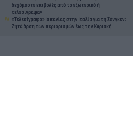
δεχόμαστε επιβολές από το εξωτερικό ή
τελεσίγραφα»
«Τελεσίγραφο» Ισπανίας στην Ιταλία για τη Σένγκεν:
Ζητά άρση των περιορισμών έως την Κυριακή