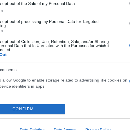
o opt-out of the Sale of my Personal Data.
γίδα
In
to opt-out of processing my Personal Data for Targeted
ως συμβάντα επιπέδου G1 σε κλίμακα πέντε σημείων
ing.
In
ακών συστημάτων. Η αλληλεπίδραση του ηλιακού αν
ωμαγνητικού πεδίου με αποτέλεσμα τη μεταφορά κα
o opt-out of Collection, Use, Retention, Sale, and/or Sharing
ersonal Data that Is Unrelated with the Purposes for which it
lected.
Out
τάχυνση φορτισμένων σωματιδίων, τα οποία είτε ξ
consents
να εισχωρήσουν στην ιονόσφαιρα και την ατμόσφαιρ
o allow Google to enable storage related to advertising like cookies on
η στην ατμόσφαιρα της Γης για κάποιες ώρες ή και 
evice identifiers in apps.
CONFIRM
Data Deletion
Data Access
Privacy Policy