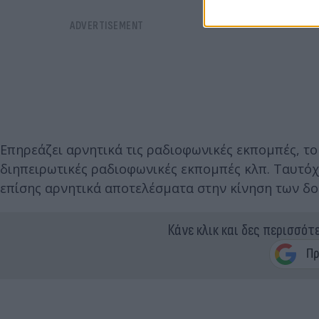
Επηρεάζει αρνητικά τις ραδιοφωνικές εκπομπές, το
διηπειρωτικές ραδιοφωνικές εκπομπές κλπ. Ταυτόχ
επίσης αρνητικά αποτελέσματα στην κίνηση των δ
Κάνε κλικ και δες περισσότ