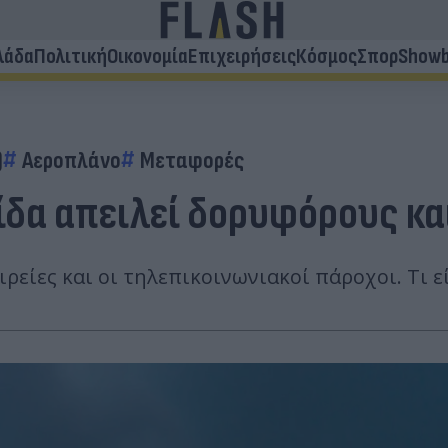
λάδα
Πολιτική
Οικονομία
Επιχειρήσεις
Κόσμος
Σπορ
Showb
)
Αεροπλάνο
Μεταφορές
ίδα απειλεί δορυφόρους κα
ρείες και οι τηλεπικοινωνιακοί πάροχοι. Τι ε