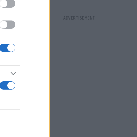
, μπορούν να
έμου με τη
ι
εφεύγουν
ά της. Η
ημέρες,