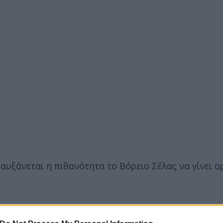
υξάνεται η πιθανότητα το Βόρειο Σέλας να γίνει ο
ται από G1 έως G5, ανάλογα με την ένταση μπορούν