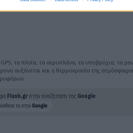
 GPS, τα πλοία, τα αεροπλάνα, τα υποβρύχια, τα ρα
ρονα αυξάνεται και η θερμοκρασία της ατμόσφαιρα
ορυφόρων.
ερο
Flash.gr
στην αναζήτηση της
Google