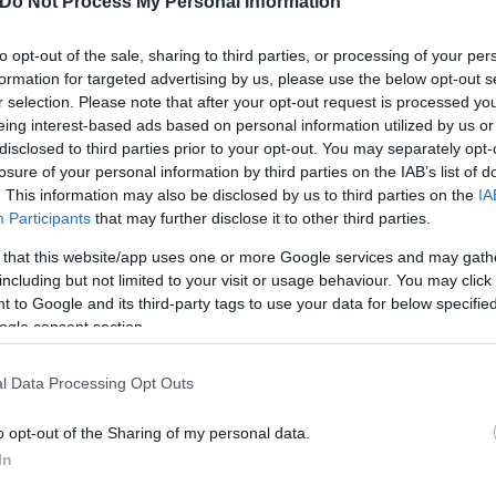
ακοπές ρεύματος.
Do Not Process My Personal Information
to opt-out of the sale, sharing to third parties, or processing of your per
formation for targeted advertising by us, please use the below opt-out s
r selection. Please note that after your opt-out request is processed y
eing interest-based ads based on personal information utilized by us or
disclosed to third parties prior to your opt-out. You may separately opt-
losure of your personal information by third parties on the IAB’s list of
. This information may also be disclosed by us to third parties on the
IA
Participants
that may further disclose it to other third parties.
 that this website/app uses one or more Google services and may gath
including but not limited to your visit or usage behaviour. You may click 
 to Google and its third-party tags to use your data for below specifi
ogle consent section.
l Data Processing Opt Outs
 αναμένεται να αντιμετωπίσει όλο και πιο ισχυρές η
 Ιούλιο του 2025 θα είναι το ισχυρότερο πλήγμα πο
o opt-out of the Sharing of my personal data.
In