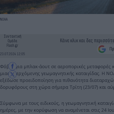
NOAA
Συντακτική
Κάνε κλικ και δες περισσότ
Ομάδα
Flash.gr
23.07.2024 12:05
Φόβος για μπλακ-άουτ σε αεροπορικές μεταφορές κα
μιας επερχόμενης γεωμαγνητικής καταιγίδας. Η ΝΟ
εξέδωσε προειδοποίηση για πιθανότητα διαταραχών 
δορυφόρους στη χώρα σήμερα Τρίτη (23/07) και αύρ
Σύμφωνα με τους ειδικούς, η γεωμαγνητική καταιγίδ
ημέρες, με την κορύφωση να αναμένεται στις 24 Ιου