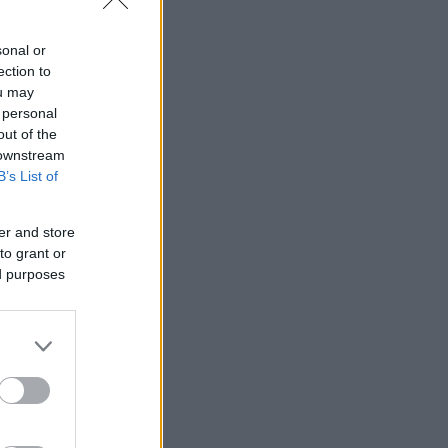
sonal or
ection to
ou may
 personal
out of the
 downstream
B’s List of
er and store
to grant or
ed purposes
λιακές
υ θα