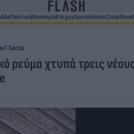
λάδα
Πολιτική
Οικονομία
Επιχειρήσεις
Κόσμος
Σπορ
Showb
ο
Social
κό ρεύμα χτυπά τρεις νέου
ie