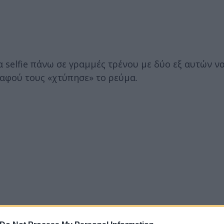
α selfie πάνω σε γραμμές τρένου με δύο εξ αυτών ν
αφού τους «χτύπησε» το ρεύμα.