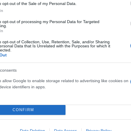
o opt-out of the Sale of my Personal Data.
In
ι ηλικίας περίπου 20 ετών.
to opt-out of processing my Personal Data for Targeted
ing.
In
, παθαίνει ανακοπή με τους διασώστες να το επαν
o opt-out of Collection, Use, Retention, Sale, and/or Sharing
ersonal Data that Is Unrelated with the Purposes for which it
ου σε νοσοκομείο σε κρίσιμη κατάσταση.
lected.
Out
ε τις αισθήσεις του όταν έφτασαν οι διασώστες με 
consents
νά.
o allow Google to enable storage related to advertising like cookies on
evice identifiers in apps.
όσεκτης παρέας προσπάθησε να απομακρύνει το αγόρ
ε με τη βοήθεια άλλων αυτοπτών μαρτύρων.
CONFIRM
Data Deletion
Data Access
Privacy Policy