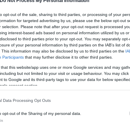
Do Not Process My Personal Information
to opt-out of the sale, sharing to third parties, or processing of your per
ις γραμμές του τρένου αγνοώντας ότι από τις γραμμ
formation for targeted advertising by us, please use the below opt-out s
r selection. Please note that after your opt-out request is processed y
eing interest-based ads based on personal information utilized by us or
disclosed to third parties prior to your opt-out. You may separately opt-
γόρι δέχεται το «χτύπημα» από το ρεύμα με το κορί
losure of your personal information by third parties on the IAB’s list of
ελάχιστα δευτερόλεπτα.
. This information may also be disclosed by us to third parties on the
IA
Participants
that may further disclose it to other third parties.
 that this website/app uses one or more Google services and may gath
including but not limited to your visit or usage behaviour. You may click 
 to Google and its third-party tags to use your data for below specifi
ogle consent section.
l Data Processing Opt Outs
o opt-out of the Sharing of my personal data.
In