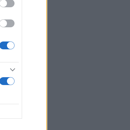
αφέρουν στη
την
ι και το