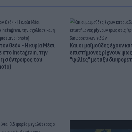
τον θεό» - Η κυρία Μέσι
Και οι μαϊμούδες έχουν κατ
 στο Instagram, την
επιστήμονες ρίχνουν φως
ι η σύντροφος του
"φιλίες" μεταξύ διαφορε
hoto)