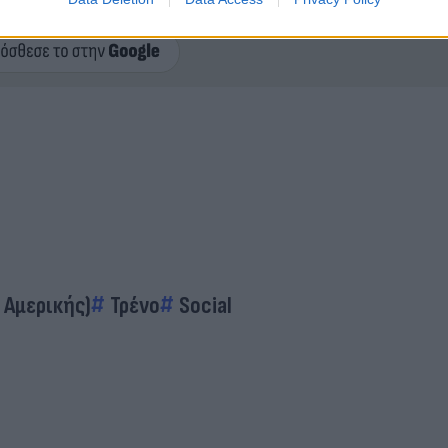
ερο
Flash.gr
στην αναζήτηση της
Google
 Αμερικής)
Τρένο
Social