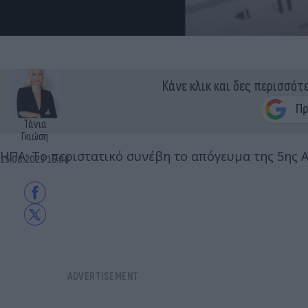
Κάνε κλικ και δες περισσότ
Τάνια
Γκιώση
ΗΠΑ: Το περιστατικό συνέβη το απόγευμα της 5ης 
15.08.2023 15:08