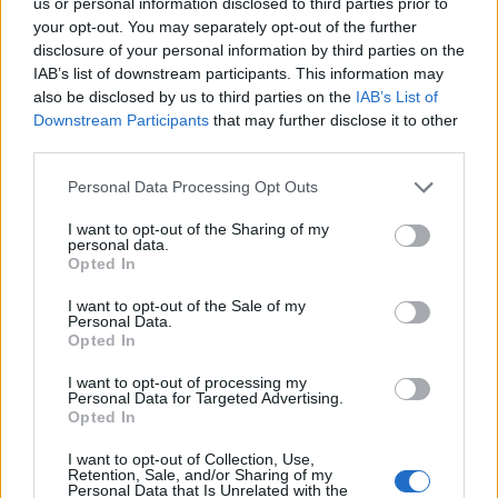
us or personal information disclosed to third parties prior to
Καταπολέμησης Ναρκωτικών ότι η μαριχουάνα θα
your opt-out. You may separately opt-out of the further
πρέπει να είναι φάρμακο της ομάδας ΙΙΙ, μαζί με
disclosure of your personal information by third parties on the
IAB’s list of downstream participants. This information may
λιγότερο εθιστικές ουσίες όπως η κεταμίνη και η
also be disclosed by us to third parties on the
IAB’s List of
τεστοστερόνη, πράγμα που σημαίνει ότι θα
Downstream Participants
that may further disclose it to other
υπόκειται σε λιγότερους περιορισμούς στην
third parties.
παραγωγή και την έρευνα και ότι θα μπορούσε να
Please note that this website/app uses one or more Google
Personal Data Processing Opt Outs
ληφθεί με ιατρική συνταγή.
services and may gather and store information including but
not limited to your visit or usage behaviour. You may click to
I want to opt-out of the Sharing of my
personal data.
grant or deny consent to Google and its third-party tags to
Σημειώνεται πως τον Δεκέμβριο ο πρόεδρος των
Opted In
use your data for below specified purposes in below Google
ΗΠΑ έδωσε χάρη σε δεκάδες ανθρώπους που είχαν
consent section.
I want to opt-out of the Sale of my
καταδικαστεί από την ομοσπονδιακή δικαιοσύνη
Personal Data.
Opted In
για κατοχή μαριχουάνας και μείωσε τις ποινές
άλλων 11 που είχαν καταδικαστεί σε πολυετείς
I want to opt-out of processing my
Personal Data for Targeted Advertising.
καθείρξεις για μη βίαια αδικήματα σχετιζόμενα με
Opted In
χρήση και κατοχή ναρκωτικών ουσιών.
I want to opt-out of Collection, Use,
Retention, Sale, and/or Sharing of my
Personal Data that Is Unrelated with the