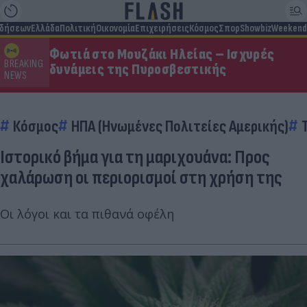
ιδήσεων
Ελλάδα
Πολιτική
Οικονομία
Επιχειρήσεις
Κόσμος
Σπορ
Showbiz
Weekend
Φωτιά στο Μουζάκι Ηλείας – Ισχυρές
BREAKING
δυνάμεις της Πυροσβεστικής
NEWS
Κόσμος
ΗΠΑ (Ηνωμένες Πολιτείες Αμερικής)
Ιστορικό βήμα για τη μαριχουάνα: Προς
χαλάρωση οι περιορισμοί στη χρήση της
Οι λόγοι και τα πιθανά οφέλη