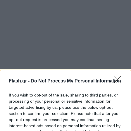
Flash.gr -
Do Not Process My Personal Information
«Το υπουργείο Δικαιοσύνης συνεχίζει να εργάζεται
πάνω σε αυτόν τον κανόνα», δήλωσε αξιωματούχος
If you wish to opt-out of the sale, sharing to third parties, or
processing of your personal or sensitive information for
της κυβέρνησης Μπάιντεν.
targeted advertising by us, please use the below opt-out
section to confirm your selection. Please note that after your
Πέρυσι το Τμήμα Υγείας και Ανθρωπίνων
opt-out request is processed you may continue seeing
interest-based ads based on personal information utilized by
Υπηρεσιών συνέστησε στην αμερικανική Υπηρεσία