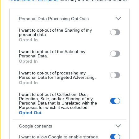
third parties.
Η Άντερσον αντιμετωπίζει τρεις κατηγορίες
Please note that this website/app uses one or more Google
Personal Data Processing Opt Outs
παράνομης σεξουαλικής δραστηριότητας με
services and may gather and store information including but
ανήλικο. Αφέθηκε ελεύθερη την επόμενη μέρα της
not limited to your visit or usage behaviour. You may click to
I want to opt-out of the Sharing of my
personal data.
grant or deny consent to Google and its third-party tags to
σύλληψης, αφού ο δικαστής όρισε την εγγύησή της
Opted In
use your data for below specified purposes in below Google
στα 45.000 δολάρια, 15.000 δολάρια για καθεμία
consent section.
I want to opt-out of the Sale of my
από τις τρεις κατηγορίες.
Personal Data.
Opted In
I want to opt-out of processing my
Personal Data for Targeted Advertising.
Opted In
I want to opt-out of Collection, Use,
Retention, Sale, and/or Sharing of my
Personal Data that Is Unrelated with the
Purposes for which it was collected.
Opted Out
Google consents
I want to allow Google to enable storage