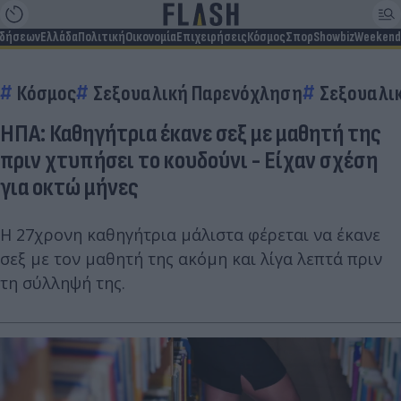
ιδήσεων
Ελλάδα
Πολιτική
Οικονομία
Επιχειρήσεις
Κόσμος
Σπορ
Showbiz
Weekend
Κόσμος
Σεξουαλική Παρενόχληση
Σεξουαλι
ΗΠΑ: Καθηγήτρια έκανε σεξ με μαθητή της
πριν χτυπήσει το κουδούνι - Είχαν σχέση
για οκτώ μήνες
Η 27χρονη καθηγήτρια μάλιστα φέρεται να έκανε
σεξ με τον μαθητή της ακόμη και λίγα λεπτά πριν
τη σύλληψή της.