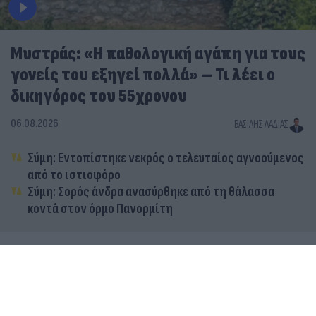
Μυστράς: «Η παθολογική αγάπη για τους
γονείς του εξηγεί πολλά» – Τι λέει ο
δικηγόρος του 55χρονου
06.08.2026
ΒΑΣΊΛΗΣ ΛΑΔΙΆΣ
Σύμη: Εντοπίστηκε νεκρός ο τελευταίος αγνοούμενος
από το ιστιοφόρο
Σύμη: Σορός άνδρα ανασύρθηκε από τη θάλασσα
κοντά στον όρμο Πανορμίτη