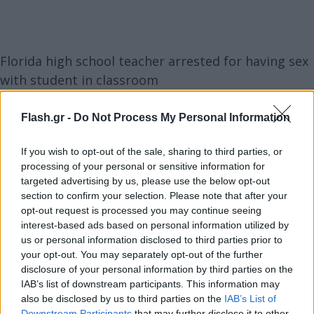
Florida high school teacher arrested for having sex
with student in classroom
https://t.co/qOqQhg3Z6G
pic.twitter.com/RNkFtTx06G
Flash.gr -
Do Not Process My Personal Information
— The Independent (@Independent)
May 20, 2025
If you wish to opt-out of the sale, sharing to third parties, or
processing of your personal or sensitive information for
Ο ανώνυμος πληροφοριοδότης είπε στις αρχές ότι
targeted advertising by us, please use the below opt-out
η φερόμενη σχέση ξεκίνησε τον Σεπτέμβριο του
section to confirm your selection. Please note that after your
opt-out request is processed you may continue seeing
2024 με μηνύματα σεξουαλικού περιεχομένου.
interest-based ads based on personal information utilized by
us or personal information disclosed to third parties prior to
Τις εβδομάδες που προηγήθηκαν της σύλληψης της
your opt-out. You may separately opt-out of the further
Άντερσον, η σχέση «φούντωσε» και υπήρξαν
disclosure of your personal information by third parties on the
IAB’s list of downstream participants. This information may
«πολλαπλές περιπτώσεις σεξουαλικής
also be disclosed by us to third parties on the
IAB’s List of
δραστηριότητας».
Downstream Participants
that may further disclose it to other