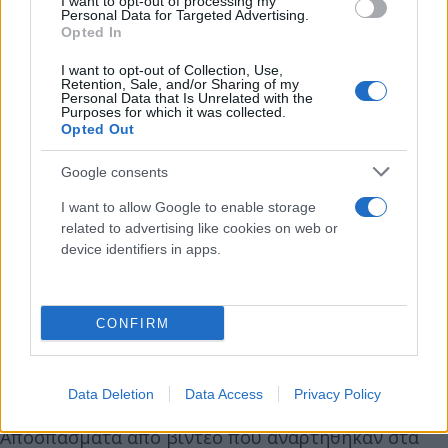
I want to opt-out of processing my
Personal Data for Targeted Advertising.
Opted In
I want to opt-out of Collection, Use,
Retention, Sale, and/or Sharing of my
Personal Data that Is Unrelated with the
Purposes for which it was collected.
Opted Out
Google consents
I want to allow Google to enable storage
related to advertising like cookies on web or
Η αστυνομία ενημέρωσε ότι τόσο το κατάστημα της
device identifiers in apps.
Walmart, αλλά και ένας σταθμός ανεφοδιασμού
καυσίμων εκκενώθηκαν και ότι οι άνθρωποι
διασκορπίστηκαν στις γύρω περιοχές.
CONFIRM
https://twitter.com/CityKing_Gank_/status/156602
Data Deletion
Data Access
Privacy Policy
Αποσπάσματα από βίντεο που αναρτήθηκαν στα