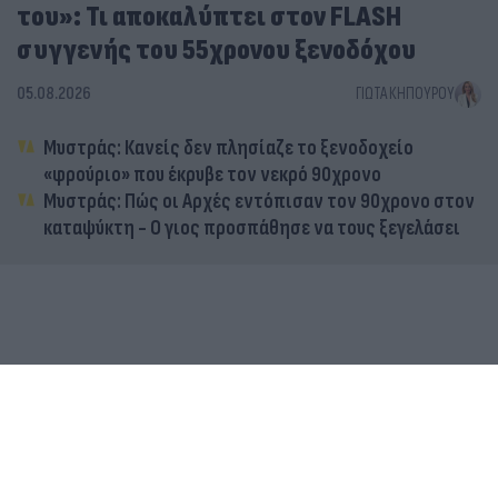
του»: Τι αποκαλύπτει στον FLASH
συγγενής του 55χρονου ξενοδόχου
05.08.2026
ΓΙΏΤΑ ΚΗΠΟΥΡΟΎ
Μυστράς: Κανείς δεν πλησίαζε το ξενοδοχείο
«φρούριο» που έκρυβε τον νεκρό 90χρονο
Μυστράς: Πώς οι Αρχές εντόπισαν τον 90χρονο στον
καταψύκτη - Ο γιος προσπάθησε να τους ξεγελάσει