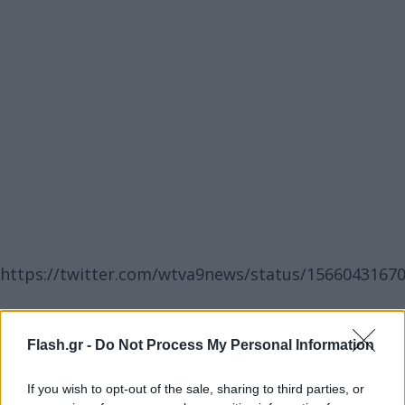
https://twitter.com/wtva9news/status/1566043167
“Με την κινητικότητα ενός αεροπλάνου αυτού του
Flash.gr -
Do Not Process My Personal Information
τύπου, η ζώνη κινδύνου είναι πολύ μεγαλύτερη
ακόμα και από αυτή του Τουπέλο,” ανέφερε σε μία
If you wish to opt-out of the sale, sharing to third parties, or
ανάρτησή της στο Facebook η τοπική αστυνομία.