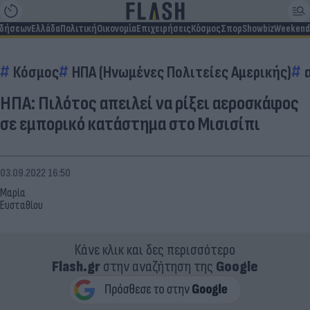
ιδήσεων
Ελλάδα
Πολιτική
Οικονομία
Επιχειρήσεις
Κόσμος
Σπορ
Showbiz
Weekend
Κόσμος
ΗΠΑ (Ηνωμένες Πολιτείες Αμερικής)
ΗΠΑ: Πιλότος απειλεί να ρίξει αεροσκάφος
σε εμπορικό κατάστημα στο Μισισίπι
03.09.2022 16:50
Μαρία
Ευσταθίου
Κάνε κλικ και δες περισσότερο
Flash.gr
στην αναζήτηση της
Google