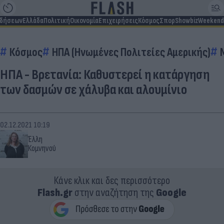
ιδήσεων
Ελλάδα
Πολιτική
Οικονομία
Επιχειρήσεις
Κόσμος
Σπορ
Showbiz
Weekend
Κόσμος
ΗΠΑ (Ηνωμένες Πολιτείες Αμερικής)
ΗΠΑ - Βρετανία: Καθυστερεί η κατάργηση
των δασμών σε χάλυβα και αλουμίνιο
02.12.2021 10:19
Έλλη
Κομνηνού
Κάνε κλικ και δες περισσότερο
Flash.gr
στην αναζήτηση της
Google