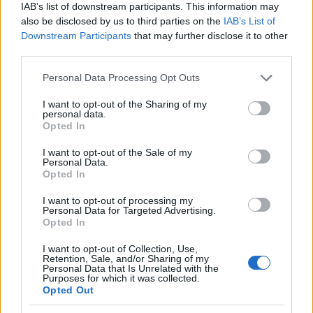
IAB’s list of downstream participants. This information may
also be disclosed by us to third parties on the
IAB’s List of
Downstream Participants
that may further disclose it to other
Η κυβέρνηση του πρώην πρόεδρου Ντόναλντ
third parties.
Τραμπ
εισήγαγε δασμούς 25% και 10% για τις
Please note that this website/app uses one or more Google
αμερικανικές εισαγωγές χάλυβα και
Personal Data Processing Opt Outs
services and may gather and store information including but
αλουμινίου, επικαλούμενη λόγους εθνικής
not limited to your visit or usage behaviour. You may click to
I want to opt-out of the Sharing of my
personal data.
ασφάλειας,
προκαλώντας την εφαρμογή
grant or deny consent to Google and its third-party tags to
Opted In
use your data for below specified purposes in below Google
αντιποίνων από την Ευρωπαϊκή Ένωση στις
consent section.
I want to opt-out of the Sale of my
μοτοσυκλέτες, στο ουίσκι και στον καπνό.
Personal Data.
Opted In
Η Βρετανία ενέταξε τους δασμούς αυτούς στο νέο
I want to opt-out of processing my
Personal Data for Targeted Advertising.
ανεξάρτητο σύστημα δασμών, όταν ολοκλήρωσε
Opted In
την έξοδό της από την ΕΕ στα τέλη του 2020, αλλά
I want to opt-out of Collection, Use,
τώρα επανεξετάζει τη λίστα των προϊόντων για να
Retention, Sale, and/or Sharing of my
Personal Data that Is Unrelated with the
βοηθήσει την προστασία ειδικών συμφερόντων
Purposes for which it was collected.
της.
Opted Out