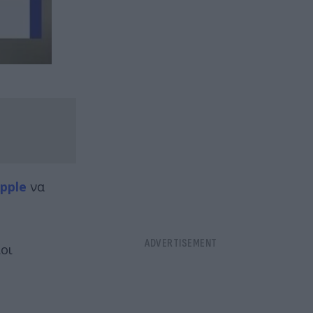
pple
να
οι