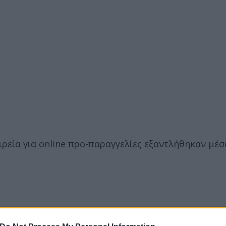
αιρεία για online προ-παραγγελίες εξαντλήθηκαν μέσ