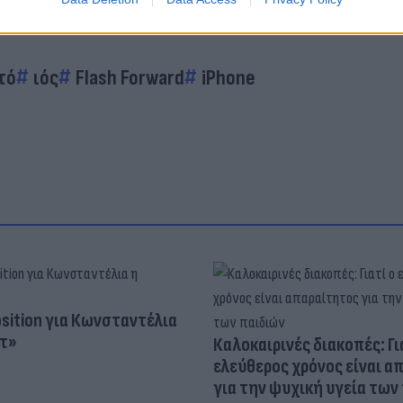
τό
ιός
Flash Forward
iPhone
osition για Κωνσταντέλια
τ»
Καλοκαιρινές διακοπές: Γι
ελεύθερος χρόνος είναι α
για την ψυχική υγεία των