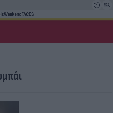
iz
Weekend
FACES
υμπάι