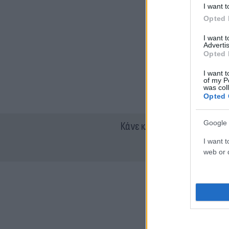
I want t
Opted 
I want 
Advertis
Opted 
I want t
of my P
was col
Opted 
Google 
Κάνε κλικ και δες περισσότ
I want t
web or d