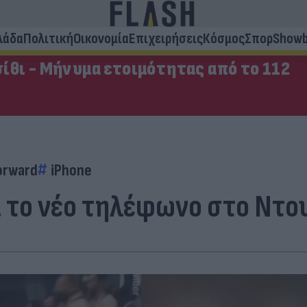
λάδα
Πολιτική
Οικονομία
Επιχειρήσεις
Κόσμος
Σπορ
Showb
ίθι - Μήνυμα ετοιμότητας από το 112
orward
iPhone
α το νέο τηλέφωνο στο Ντο