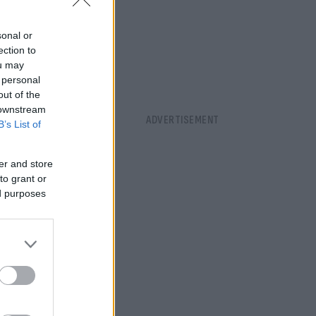
sonal or
ection to
ou may
 personal
out of the
 downstream
B’s List of
er and store
to grant or
ed purposes