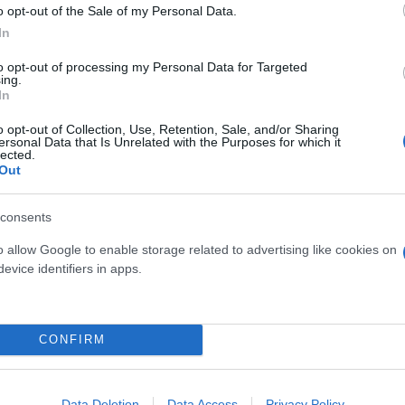
o opt-out of the Sale of my Personal Data.
In
to opt-out of processing my Personal Data for Targeted
ing.
In
o opt-out of Collection, Use, Retention, Sale, and/or Sharing
ersonal Data that Is Unrelated with the Purposes for which it
lected.
Out
consents
ερο
Flash.gr
στην αναζήτηση της
Google
o allow Google to enable storage related to advertising like cookies on
evice identifiers in apps.
CONFIRM
Data Deletion
Data Access
Privacy Policy