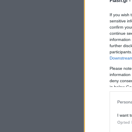
Flash.gr -
If you wish 
sensitive in
confirm you
continue se
information 
further disc
participants
Downstream 
Please note
information 
deny consent
in below Go
Persona
I want t
Opted 