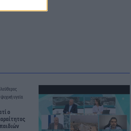
ατί ο
παραίτητος
 παιδιών