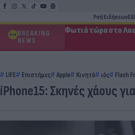
Ροή Ειδήσεων
Ελ
Φωτιά τώρα στο Λασ
BREAKING
NEWS
LIFE
Επιστήμες
Apple
Κινητό
ιός
Flash F
iPhone15: Σκηνές χάους γι