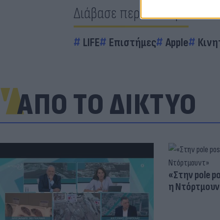
Διάβασε περισσότερα
LIFE
Επιστήμες
Apple
Κινη
ΑΠΟ ΤΟ ΔΙΚΤΥΟ
«Στην pole p
η Ντόρτμουν