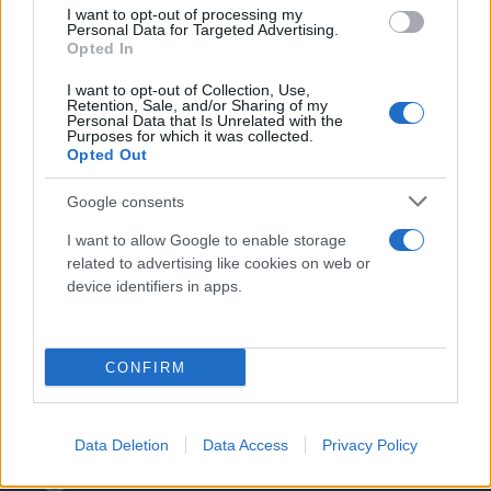
I want to opt-out of processing my
Personal Data for Targeted Advertising.
Opted In
I want to opt-out of Collection, Use,
Retention, Sale, and/or Sharing of my
Η Rania Waad, μια 17χρονη κοπέλα, η οποία
Personal Data that Is Unrelated with the
Purposes for which it was collected.
υπέστη εγκαύματα στο χέρι, δήλωσε επίσης στο
Opted Out
πρακτορείο ειδήσεων AFP ότι ενώ η νύφη και ο
Google consents
γαμπρός χόρευαν, «τα πυροτεχνήματα άρχισαν να
ανεβαίνουν στο ταβάνι και ολόκληρη η αίθουσα
I want to allow Google to enable storage
related to advertising like cookies on web or
τυλίχθηκε στις φλόγες».
device identifiers in apps.
CONFIRM
Data Deletion
Data Access
Privacy Policy