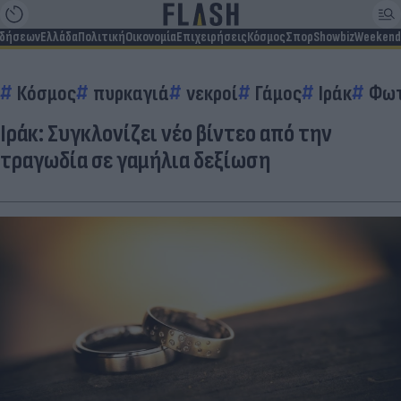
ιδήσεων
Ελλάδα
Πολιτική
Οικονομία
Επιχειρήσεις
Κόσμος
Σπορ
Showbiz
Weekend
Κόσμος
πυρκαγιά
νεκροί
Γάμος
Ιράκ
Φωτ
Ιράκ: Συγκλονίζει νέο βίντεο από την
τραγωδία σε γαμήλια δεξίωση