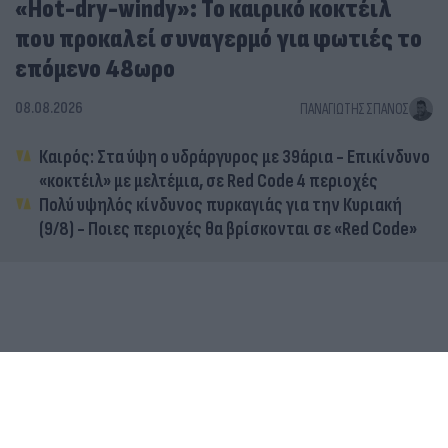
«Hot-dry-windy»: Το καιρικό κοκτέιλ
που προκαλεί συναγερμό για φωτιές το
επόμενο 48ωρο
08.08.2026
ΠΑΝΑΓΙΏΤΗΣ ΣΠΑΝΌΣ
Καιρός: Στα ύψη ο υδράργυρος με 39άρια - Επικίνδυνο
«κοκτέιλ» με μελτέμια, σε Red Code 4 περιοχές
Πολύ υψηλός κίνδυνος πυρκαγιάς για την Κυριακή
(9/8) - Ποιες περιοχές θα βρίσκονται σε «Red Code»