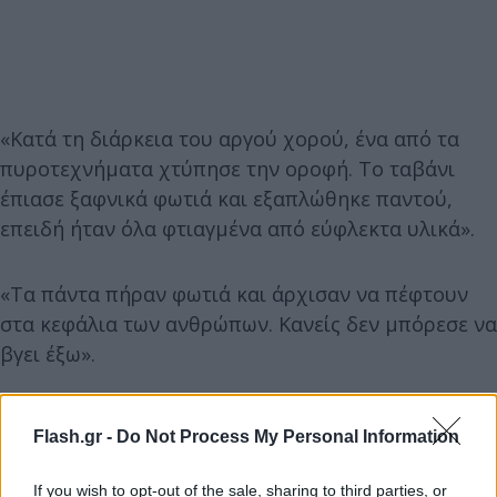
«Κατά τη διάρκεια του αργού χορού, ένα από τα
πυροτεχνήματα χτύπησε την οροφή. Το ταβάνι
έπιασε ξαφνικά φωτιά και εξαπλώθηκε παντού,
επειδή ήταν όλα φτιαγμένα από εύφλεκτα υλικά».
«Τα πάντα πήραν φωτιά και άρχισαν να πέφτουν
στα κεφάλια των ανθρώπων. Κανείς δεν μπόρεσε να
βγει έξω».
Flash.gr -
Do Not Process My Personal Information
If you wish to opt-out of the sale, sharing to third parties, or