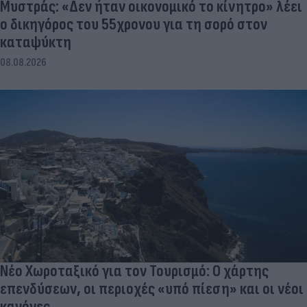
Μυστράς: «Δεν ήταν οικονομικό το κίνητρο» λέει
ο δικηγόρος του 55χρονου για τη σορό στον
καταψύκτη
08.08.2026
Νέο Χωροταξικό για τον Τουρισμό: Ο χάρτης
επενδύσεων, οι περιοχές «υπό πίεση» και οι νέοι
κανόνες