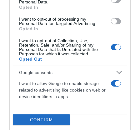
Personal Data.
Opted In
I want to opt-out of processing my
Personal Data for Targeted Advertising.
Opted In
I want to opt-out of Collection, Use,
Retention, Sale, and/or Sharing of my
Personal Data that Is Unrelated with the
Purposes for which it was collected.
Opted Out
Αποκαλύψεις για Ινφαντίνο: Φέρεται να είχε
Google consents
σχέση με πρώην εργαζόμενη της UEFA - Τι απαντά
I want to allow Google to enable storage
η FIFA
related to advertising like cookies on web or
device identifiers in apps.
08.08.2026
CONFIRM