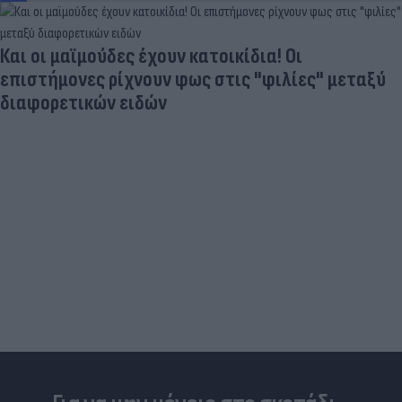
μεταξύ
Δραματικός ο απολογισμός από τις με
φωτιές - «Κόκκινα» 118 κτίρια σε 325 