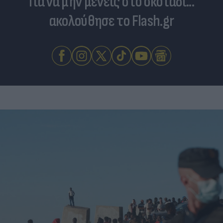
Για να μην μένεις στο σκοτάδι...
ακολούθησε το Flash.gr