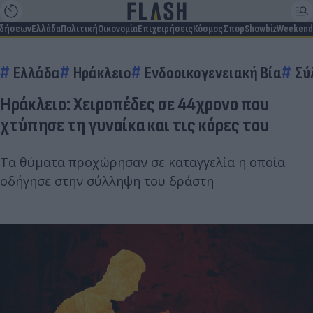
ιδήσεων
Ελλάδα
Πολιτική
Οικονομία
Επιχειρήσεις
Κόσμος
Σπορ
Showbiz
Weekend
Ελλάδα
Ηράκλειο
Ενδοοικογενειακή Βία
Σύ
Ηράκλειο: Χειροπέδες σε 44χρονο που
χτύπησε τη γυναίκα και τις κόρες του
Τα θύματα προχώρησαν σε καταγγελία η οποία
οδήγησε στην σύλληψη του δράστη