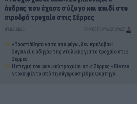
άνδρας που έχασε σύζυγο και παιδί στο
σφοδρό τροχαίο στις Σέρρες
07.08.2026
ΓΙΏΡΓΟΣ ΓΕΩΡΓΑΚΌΠΟΥΛΟΣ
«Προσπάθησα να το αποφύγω, δεν πρόλαβα»:
Συγκινεί ο οδηγός της νταλίκας για το τροχαίο στις
Σέρρες
Η στιγμή του φονικού τροχαίου στις Σέρρες - Βίντεο
ντοκουμέντο από τη σύγκρουση ΙΧ με φορτηγό