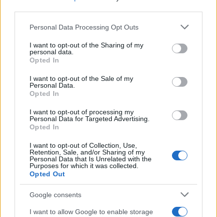
third parties.
Please note that this website/app uses one or more Google
Personal Data Processing Opt Outs
services and may gather and store information including but
not limited to your visit or usage behaviour. You may click to
I want to opt-out of the Sharing of my
personal data.
grant or deny consent to Google and its third-party tags to
Opted In
use your data for below specified purposes in below Google
consent section.
I want to opt-out of the Sale of my
Personal Data.
Opted In
Το 2022 το Ισλαμικό Κράτος είχε αναλάβει την
I want to opt-out of processing my
ευθύνη για μια επίθεση σε ένα σιιτικό ιερό του Ιράν
Personal Data for Targeted Advertising.
Opted In
όπου σκοτώθηκαν 15 άνθρωποι. Το 2017 η
τζιχαντιστική οργάνωση είχε επιτεθεί επίσης στο
I want to opt-out of Collection, Use,
Retention, Sale, and/or Sharing of my
κοινοβούλιο και στον τάφο του ιδρυτή της
Personal Data that Is Unrelated with the
Purposes for which it was collected.
Ισλαμικής Δημοκρατίας, αγιατολάχ Ρουχολάχ
Opted Out
Χομεϊνί.
Google consents
Υεμένη: Ογκώδεις διαδηλώσεις υπέρ της Παλαιστίνης
I want to allow Google to enable storage