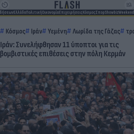
ιδήσεων
Ελλάδα
Πολιτική
Οικονομία
Επιχειρήσεις
Κόσμος
Σπορ
Showbiz
Weekend
Κόσμος
Ιράν
Υεμένη
Λωρίδα της Γάζας
τρ
Ιράν: Συνελήφθησαν 11 ύποπτοι για τις
βομβιστικές επιθέσεις στην πόλη Κερμάν