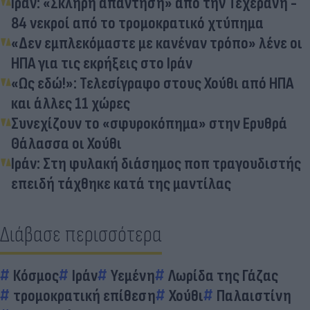
Ιράν: «Σκληρή απάντηση» από την Τεχεράνη -
84 νεκροί από το τρομοκρατικό χτύπημα
«Δεν εμπλεκόμαστε με κανέναν τρόπο» λένε οι
ΗΠΑ για τις εκρήξεις στο Ιράν
«Ως εδώ!»: Τελεσίγραφο στους Χούθι από ΗΠΑ
και άλλες 11 χώρες
Συνεχίζουν το «σφυροκόπημα» στην Ερυθρά
Θάλασσα οι Χούθι
Ιράν: Στη φυλακή διάσημος ποπ τραγουδιστής
επειδή τάχθηκε κατά της μαντίλας
Διάβασε περισσότερα
Κόσμος
Ιράν
Υεμένη
Λωρίδα της Γάζας
τρομοκρατική επίθεση
Χούθι
Παλαιστίνη