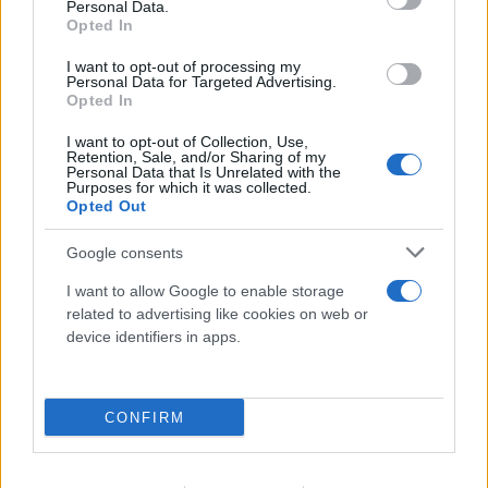
Personal Data.
Opted In
I want to opt-out of processing my
Personal Data for Targeted Advertising.
Opted In
I want to opt-out of Collection, Use,
Retention, Sale, and/or Sharing of my
Personal Data that Is Unrelated with the
Purposes for which it was collected.
Opted Out
Google consents
I want to allow Google to enable storage
related to advertising like cookies on web or
Μυστράς: 11 μήνες με αναστολή στον
device identifiers in apps.
55χρονο που είχε κρύψει τον πατέρα του
στον καταψύκτη
CONFIRM
07.08.2026