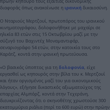
πρώην κηπουρό τους εξαιτίας οικονομικής
διαφοράς όπως ανακοίνωσε η
ιρανική
δικαιοσύνη.
Ο Νταριούς Μερτζουί, πρωτοπόρος του ιρανικού
κινηματογράφου, δολοφονήθηκε με μαχαίρι σε
ηλικία 83 ετών στις 15 Οκτωβρίου μαζί με την
σύζυγό του Βαχιντέχ Μοναμαντιφάρ,
σεναριογράφο 54 ετών, στην κατοικία τους στο
Καράτζ, κοντά στην ιρανική πρωτεύουσα.
«Ο βασικός ύποπτος για τη
δολοφονία
, είχε
εργασθεί ως κηπουρός στην βίλα του κ. Μερτζουί
και ήταν οργισμένος μαζί του για οικονομικούς
λόγους», εξήγησε δικαστικός αξιωματούχος της
επαρχίας Αλμπόρζ, κοντά στην Τεχεράνη,
διευκρινίζοντας ότι ο σκηνοθέτης χρωστούσε 300
εκατομμύρια ριάλια (περί τα 600 ευρώ) στην πρώην