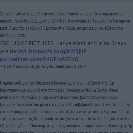
Σε σχέση φαίνεται πως βρίσκονται Κάνιε Γουέστ και Ιρίνα Σάικ, σύμφωνα με
αποκαλυπτικό δημοσίευμα της Daily Mail. Φωτογραφίες δείχνουν το ζευγάρι να
κάνει διακοπές σε εξοχικό θέρετρο στη Γαλλία, ανήμερα των γενεθλίων του
διάσημου ράπερ.
EXCLUSIVE PICTURES: Kanye West and Irina Shayk
are dating!
https://t.co/q2rlV5JilF
pic.twitter.com/E4OF4uWEhO
— Daily Mail Celebrity (@DailyMailCeleb)
June 9, 2021
Η πρώην σύζυγος του Μπράντλεϊ Κούπερ και ο πρώην σύζυγος της Κιμ
Καρντάσιαν έμειναν μαζί στο πολυτελές ξενοδοχείο Villa La Coste. Όπως
αναφέρει η ιστοσελίδα οι φήμες ότι οι δυο τους βλέπονταν κρυφά είχαν
ξεκινήσει τον τελευταίο μήνα και τώρα απλά επιβεβαιώθηκαν. Ο γνωστός ράπερ
και το διάσημο μοντέλο απόλαυσαν το ταξίδι τους στην Γαλλία, λίγο καιρό μετά
την ανακοίνωση της Κιμ, ότι παίρνει διαζύγιο από τον Κάνιε Γουέστ, ύστερα από
έξι χρόνια γάμου.
Όσο οι φωτογραφίες κάνουν τον γύρο των social media, η Κιμ