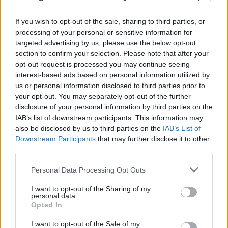
If you wish to opt-out of the sale, sharing to third parties, or
processing of your personal or sensitive information for
targeted advertising by us, please use the below opt-out
section to confirm your selection. Please note that after your
opt-out request is processed you may continue seeing
interest-based ads based on personal information utilized by
us or personal information disclosed to third parties prior to
Φωτιά στη Βοιωτία: Καρέ-καρέ επιχείρηση
your opt-out. You may separately opt-out of the further
διάσωσης 254 πολιτών μέσω θαλάσσης από την
disclosure of your personal information by third parties on the
Πυροσβεστική
IAB’s list of downstream participants. This information may
also be disclosed by us to third parties on the
IAB’s List of
08.08.2026
Downstream Participants
that may further disclose it to other
third parties.
Please note that this website/app uses one or more Google
Personal Data Processing Opt Outs
services and may gather and store information including but
not limited to your visit or usage behaviour. You may click to
I want to opt-out of the Sharing of my
personal data.
grant or deny consent to Google and its third-party tags to
Opted In
use your data for below specified purposes in below Google
consent section.
I want to opt-out of the Sale of my