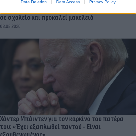
Data Deletion
Data Access
Privacy Policy
Ταϊλάνδη: Η στιγμή που ο 14χρονος ανοίγει πυρ
σε σχολείο και προκαλεί μακελειό
08.08.2026
Χάντερ Μπάιντεν για τον καρκίνο του πατέρα
του: «Έχει εξαπλωθεί παντού - Είναι
εξουθενωμένος»