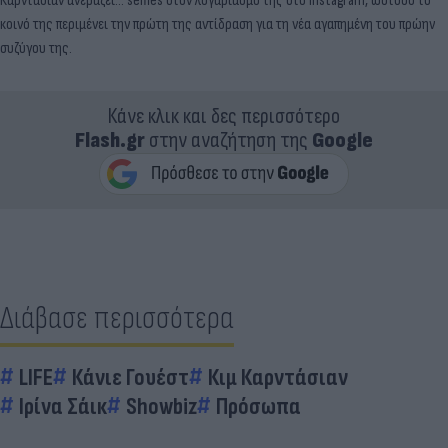
Καρντάσιαν ανεβάζει… selfies στον λογαριασμό της στο Instagram, ωστόσο το
κοινό της περιμένει την πρώτη της αντίδραση για τη νέα αγαπημένη του πρώην
συζύγου της.
Κάνε κλικ και δες περισσότερο
Flash.gr
στην αναζήτηση της
Google
Διάβασε περισσότερα
LIFE
Κάνιε Γουέστ
Κιμ Καρντάσιαν
Ιρίνα Σάικ
Showbiz
Πρόσωπα