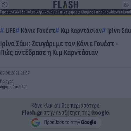
ιδήσεων
Ελλάδα
Πολιτική
Οικονομία
Επιχειρήσεις
Κόσμος
Σπορ
Showbiz
Weekend
LIFE
Κάνιε Γουέστ
Κιμ Καρντάσιαν
Ιρίνα Σάι
Ιρίνα Σάικ: Ζευγάρι με τον Κάνιε Γουέστ -
Πώς αντέδρασε η Κιμ Καρντάσιαν
09.06.2021 21:57
Γιώργος
Δημητρόπουλος
Κάνε κλικ και δες περισσότερο
Flash.gr
στην αναζήτηση της
Google