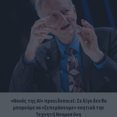
«Νονός της AI» προειδοποιεί: Σε λίγο δεν θα
μπορούμε να «ξεπεράσουμε» νοητικά την
Τεχνητή Νοημοσύνη