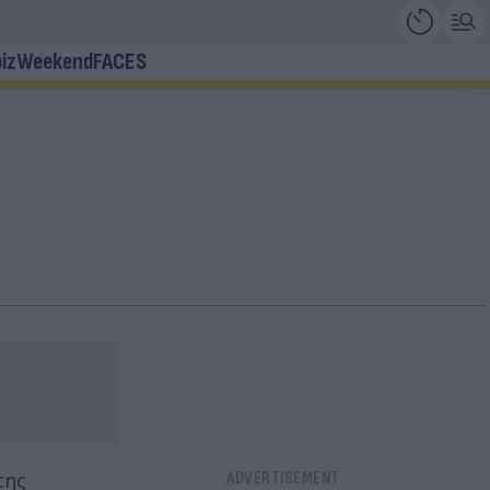
iz
Weekend
FACES
της