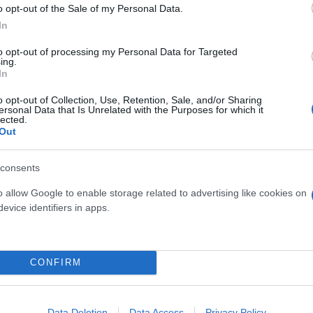
o opt-out of the Sale of my Personal Data.
In
δόξα, υπήρξε ένας
to opt-out of processing my Personal Data for Targeted
έπρεπε να δώσει μια
Και οι μαϊμούδες έχουν κατ
ing.
για τον γιο του
In
επιστήμονες ρίχνουν φως
"φιλίες" μεταξύ διαφορε
o opt-out of Collection, Use, Retention, Sale, and/or Sharing
ersonal Data that Is Unrelated with the Purposes for which it
lected.
Out
consents
o allow Google to enable storage related to advertising like cookies on
evice identifiers in apps.
CONFIRM
τίνια: 3,5 φορές
Data Deletion
Data Access
Privacy Policy