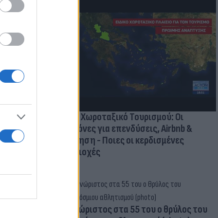
οικίδια! Οι
 στις
τικών ειδών
Νέο Χωροταξικό Τουρισμού: Οι
κανόνες για επενδύσεις, Airbnb &
δόμηση - Ποιες οι κερδισμένες
περιοχές
Aγνώριστος στα 55 του ο θρύλος του