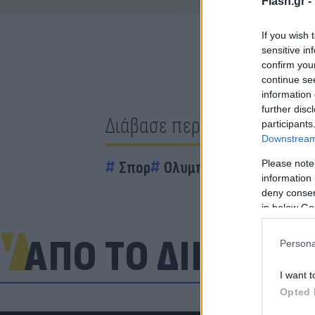
Flash.gr -
If you wish 
sensitive in
confirm you
continue se
information 
further disc
Διάβασε περισσότερα
participants
Downstream 
Please note
Σπορ
Ολυμπιακός
information 
deny consent
in below Go
ΑΠΟ ΤΟ ΔΙΚΤΥΟ
Persona
I want t
Opted 