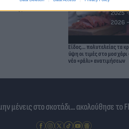
 ο κίνδυνος σοβαρής
ς κάκωσης
Είδος... πολυτελείας τα κ
ύψη οι τιμές στο μοσχάρι 
νέο «ράλι» ανατιμήσεων
 μην μένεις στο σκοτάδι... ακολούθησε το F