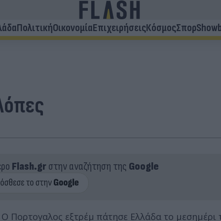
λάδα
Πολιτική
Οικονομία
Επιχειρήσεις
Κόσμος
Σπορ
Showb
 Λόπες
ερο
Flash.gr
στην αναζήτηση της
Google
 Ο Πορτογαλος εξτρέμ πάτησε Ελλάδα το μεσημέρι 