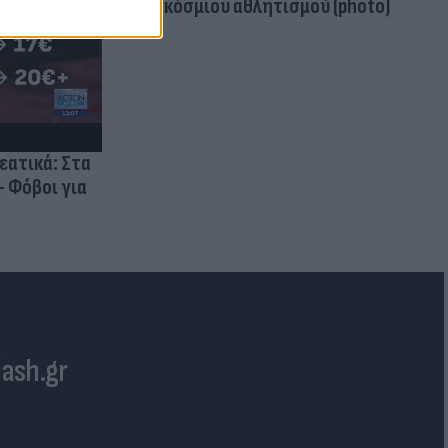
παγκόσμιου αθλητισμού (photo)
ρεατικά: Στα
- Φόβοι για
lash.gr