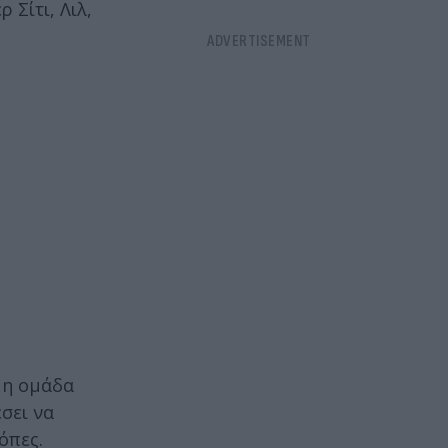
 Σίτι, Λιλ,
 η ομάδα
σει να
όπες.