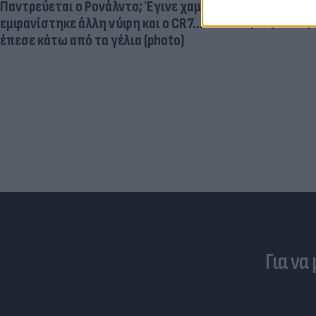
μεγαλύτερος
Παντρεύεται ο Ρονάλντο; Έγινε χαμός,
εγκεφαλική
εμφανίστηκε άλλη νύφη και ο CR7…
έπεσε κάτω από τα γέλια (photo)
Για να