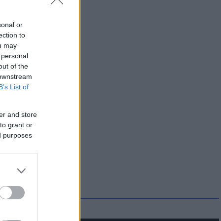
sonal or
ection to
ou may
 personal
out of the
 downstream
B’s List of
er and store
to grant or
ed purposes