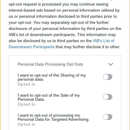
opt-out request is processed you may continue seeing
interest-based ads based on personal information utilized by
us or personal information disclosed to third parties prior to
your opt-out. You may separately opt-out of the further
disclosure of your personal information by third parties on the
IAB’s list of downstream participants. This information may
also be disclosed by us to third parties on the
IAB’s List of
Downstream Participants
that may further disclose it to other
Οι συνθήκες της πτώσης του παραμένουν
third parties.
αδιευκρίνιστες ενώ στο σημείο έχουν σπεύσει και
Please note that this website/app uses one or more Google
Personal Data Processing Opt Outs
επιχειρούν 12 πυροσβέστες με τέσσερα οχήματα.
services and may gather and store information including but
not limited to your visit or usage behaviour. You may click to
I want to opt-out of the Sharing of my
personal data.
grant or deny consent to Google and its third-party tags to
Opted In
use your data for below specified purposes in below Google
consent section.
I want to opt-out of the Sale of my
Personal Data.
Opted In
I want to opt-out of processing my
Personal Data for Targeted Advertising.
Opted In