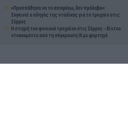
«Προσπάθησα να το αποφύγω, δεν πρόλαβα»:
Συγκινεί ο οδηγός της νταλίκας για το τροχαίο στις
Σέρρες
Η στιγμή του φονικού τροχαίου στις Σέρρες - Βίντεο
ντοκουμέντο από τη σύγκρουση ΙΧ με φορτηγό