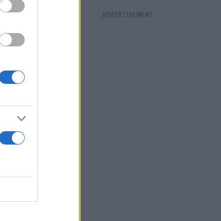
υς Τζέιμς
κ και Κέιλα
κής
κοοι,
στις
ία
 κάθειρξη
ει την ποινή