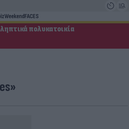
iz
Weekend
FACES
οληπτικά πολυκατοικία
les»