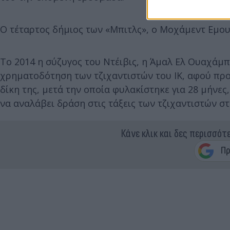
Ο τέταρτος δήμιος των «Μπιτλς», ο Μοχάμεντ Εμου
Το 2014 η σύζυγος του Ντέιβις, η Άμαλ Ελ Ουαχάμπ
χρηματοδότηση των τζιχαντιστών του ΙΚ, αφού προσ
δίκη της, μετά την οποία φυλακίστηκε για 28 μήνες
να αναλάβει δράση στις τάξεις των τζιχαντιστών στ
Κάνε κλικ και δες περισσότ