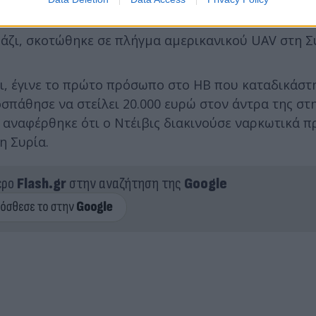
άζι, σκοτώθηκε σε πλήγμα αμερικανικού UAV στη Συ
ι, έγινε το πρώτο πρόσωπο στο ΗΒ που καταδικάστη
πάθησε να στείλει 20.000 ευρώ στον άντρα της στη
, αναφέρθηκε ότι ο Ντέιβις διακινούσε ναρκωτικά π
η Συρία.
ερο
Flash.gr
στην αναζήτηση της
Google