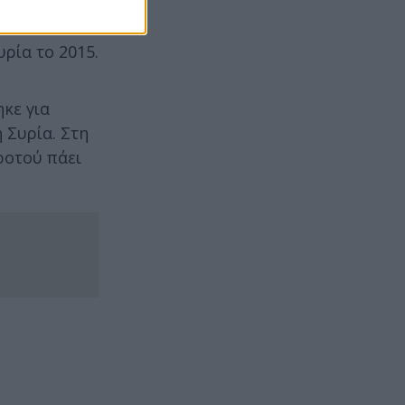
ρία το 2015.
κε για
 Συρία. Στη
ροτού πάει