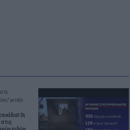
οικίδια! Οι
 στις
τικών ειδών