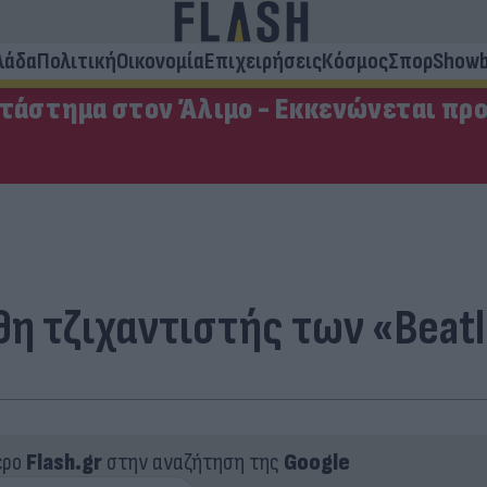
λάδα
Πολιτική
Οικονομία
Επιχειρήσεις
Κόσμος
Σπορ
Showb
ατάστημα στον Άλιμο - Εκκενώνεται πρ
θη τζιχαντιστής των «Beat
ερο
Flash.gr
στην αναζήτηση της
Google