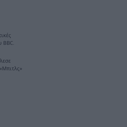
τικές
υ BBC.
έλεσε
 «Μπιτλς»