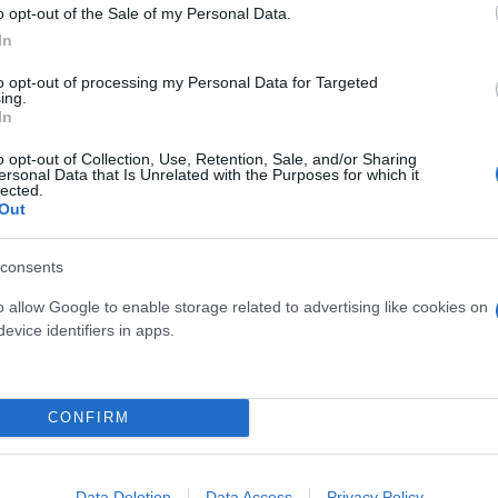
o opt-out of the Sale of my Personal Data.
εφαλίζοντάς τους, τους Αμερικανούς δημοσιογράφο
In
ους για λογαριασμό οργανώσεων αρωγής Πίτερ Κάσιγ
to opt-out of processing my Personal Data for Targeted
ντεο με τις εκτελέσεις τους σε ιστότοπους κοινωνι
ing.
In
o opt-out of Collection, Use, Retention, Sale, and/or Sharing
ersonal Data that Is Unrelated with the Purposes for which it
lected.
και ο Ελ Σάφι Ελσέιχ (34 ετών), πρώην βρετανοί υπή
Out
υς παραστρατιωτικούς στη Συρία και παραδόθηκαν 
 στο ΗΒ.
consents
o allow Google to enable storage related to advertising like cookies on
ηκαν για απαγωγές, συνωμοσία με σκοπό τη δολοφον
evice identifiers in apps.
οκρατική οργάνωση.
CONFIRM
ον Σεπτέμβριο και καταδικάστηκε να εκτίσει ισόβια
κατηγορίες που τον βάραιναν τον Απρίλιο και θα μάθ
Data Deletion
Data Access
Privacy Policy