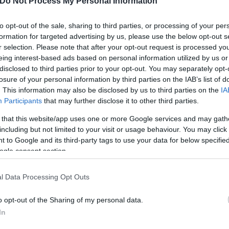
Do Not Process My Personal Information
to opt-out of the sale, sharing to third parties, or processing of your per
formation for targeted advertising by us, please use the below opt-out s
r selection. Please note that after your opt-out request is processed y
eing interest-based ads based on personal information utilized by us or
disclosed to third parties prior to your opt-out. You may separately opt-
losure of your personal information by third parties on the IAB’s list of
. This information may also be disclosed by us to third parties on the
IA
Participants
that may further disclose it to other third parties.
 that this website/app uses one or more Google services and may gath
including but not limited to your visit or usage behaviour. You may click 
 to Google and its third-party tags to use your data for below specifi
ogle consent section.
l Data Processing Opt Outs
 απήγαγαν τουλάχιστον 27 δημοσιογράφους και ερ
o opt-out of the Sharing of my personal data.
 ΗΠΑ, το Ηνωμένο Βασίλειο, την Ευρώπη, τη Νέα Ζ
In