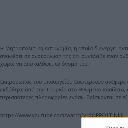
Η Μητροπολιτική Αστυνομία, η οποία διενεργεί αντ
αναφέρει σε ανακοίνωσή της ότι συνέλαβε έναν άνδ
χωρίς να αποκαλύψει το όνομά του.
Εκπρόσωπος του υπουργείου Εσωτερικών ανέφερε 
εκδόθηκε από την Τουρκία στο Ηνωμένο Βασίλειο,
περισσότερες πληροφορίες ενόσω βρίσκονται σε εξέ
https://www.youtube.com/watch?v=SQPPQ1TiNkk