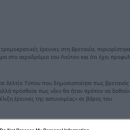
ιτρομοκρατικές έρευνες στη Βρετανία, περιορίστηκ
ρα στο αεροδρόμιο του Λούτον και ότι έχει προφυλ
σε δελτίο Τύπου που δημοσιοποίησε πως βρετανός
 αλλά πρόσθεσε πως «δεν θα ήταν πρέπον να δοθού
λιξη έρευνες της αστυνομίας» σε βάρος του.