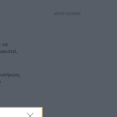
ε να
ακιστεί,
 υπήκοος
ν