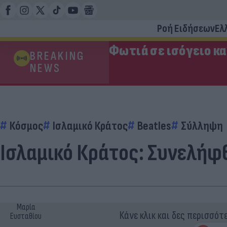
Ροή Ειδήσεων
Ελ
Φωτιά σε ισόγειο κ
BREAKING
NEWS
Κόσμος
Ισλαμικό Κράτος
Beatles
Σύλληψη
Ισλαμικό Κράτος: Συνελήφ
Μαρία
Κάνε κλικ και δες περισσότ
Ευσταθίου