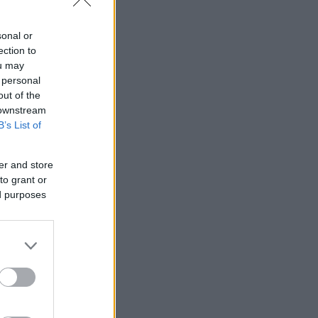
sonal or
ection to
ou may
 personal
out of the
 downstream
B’s List of
er and store
to grant or
ed purposes
γαζόμενους
ηλανδία, τη