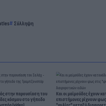
atles
Σύλληψη
ός στην παρουσίαση του
Και οι μαϊμούδες έχουν κατ
άδες κόσμου στο γήπεδο
επιστήμονες ρίχνουν φως
σπόρ (video)
"φιλίες" μεταξύ διαφορε