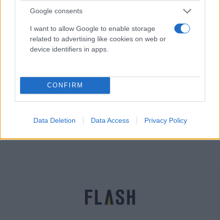
Google consents
I want to allow Google to enable storage
related to advertising like cookies on web or
device identifiers in apps.
CONFIRM
«Σαμουράι» Νέα Ερυθραία: Ισόβια στον άνδρα που
σκότωσε υπάλληλο επειδή έκανε φασαρία
Αγγελική
Data Deletion
Data Access
Privacy Policy
10.04.2023 16:32
Γιαννακού