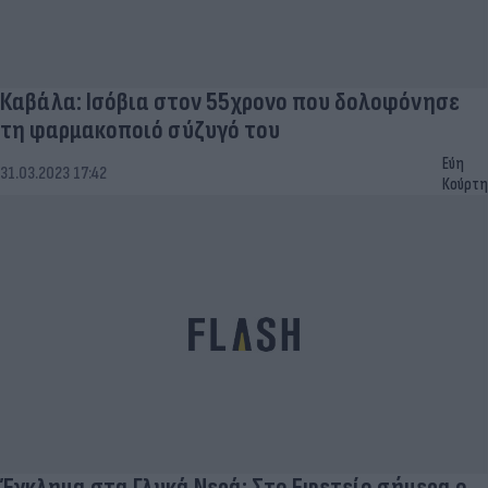
Καβάλα: Ισόβια στον 55χρονο που δολοφόνησε
τη φαρμακοποιό σύζυγό του
Εύη
31.03.2023 17:42
Κούρτη
Έγκλημα στα Γλυκά Νερά: Στο Eφετείο σήμερα ο