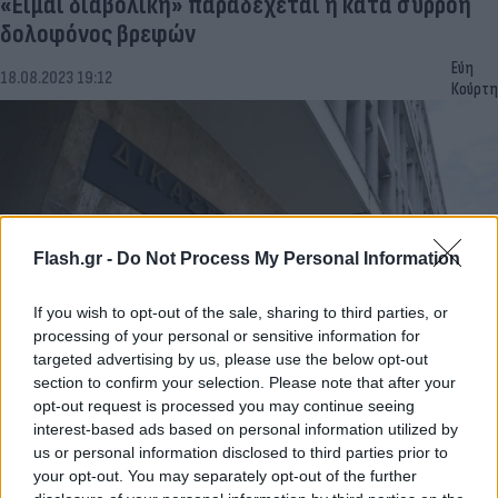
«Είμαι διαβολική» παραδέχεται η κατά συρροή
δολοφόνος βρεφών
Εύη
18.08.2023 19:12
Κούρτη
Flash.gr -
Do Not Process My Personal Information
If you wish to opt-out of the sale, sharing to third parties, or
processing of your personal or sensitive information for
targeted advertising by us, please use the below opt-out
section to confirm your selection. Please note that after your
Θεσσαλονίκη: Έσπασε τα δις ισόβια ο 47χρονος
opt-out request is processed you may continue seeing
που έκαψε τους γονείς του
interest-based ads based on personal information utilized by
us or personal information disclosed to third parties prior to
Αγγελική
02.06.2023 15:38
your opt-out. You may separately opt-out of the further
Γιαννακού