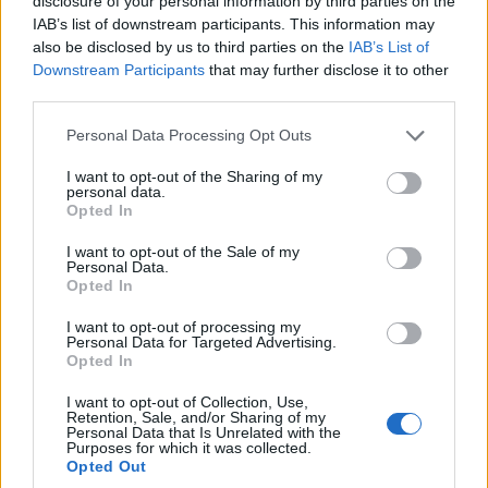
disclosure of your personal information by third parties on the
IAB’s list of downstream participants. This information may
also be disclosed by us to third parties on the
IAB’s List of
Downstream Participants
that may further disclose it to other
third parties.
Please note that this website/app uses one or more Google
Personal Data Processing Opt Outs
services and may gather and store information including but
not limited to your visit or usage behaviour. You may click to
I want to opt-out of the Sharing of my
personal data.
grant or deny consent to Google and its third-party tags to
Opted In
use your data for below specified purposes in below Google
consent section.
I want to opt-out of the Sale of my
Personal Data.
Πούτιν: Υπέγραψε το διάταγμα για ισόβια
Opted In
κάθειρξη σε όσους κρίνονται ένοχοι εσχάτης
I want to opt-out of processing my
προδοσίας
Personal Data for Targeted Advertising.
Opted In
Εύη
29.04.2023 00:00
Κούρτη
I want to opt-out of Collection, Use,
Retention, Sale, and/or Sharing of my
Personal Data that Is Unrelated with the
Purposes for which it was collected.
Opted Out