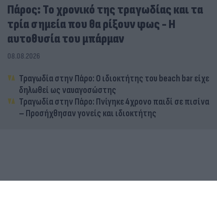
Πάρος: Το χρονικό της τραγωδίας και τα
τρία σημεία που θα ρίξουν φως - Η
αυτοθυσία του μπάρμαν
08.08.2026
Τραγωδία στην Πάρο: Ο ιδιοκτήτης του beach bar είχε
δηλωθεί ως ναυαγοσώστης
Τραγωδία στην Πάρο: Πνίγηκε 4χρονο παιδί σε πισίνα
– Προσήχθησαν γονείς και ιδιοκτήτης