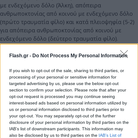
με ενδεχόμενο δόλο (Άλκη), απόπειρα
ανθρωποκτονίας από κοινού με ενδεχόμενο δόλο
(πρώτο τραυματία φίλο) και κατά πλειοψηφία (5-2)
για απόπειρα ανθρωποκτονίας από κοινού με
ενδεχόμενο δόλο (δεύτερο τραυματία φίλο).
Ομόφωνα για συμπλοκή με τη μορφή της επίθεσης,
εξαιτίας της οποίας επήλθε θάνατος με αθλητική
Flash.gr -
Do Not Process My Personal Information
αναφορά και κατοχή αντικειμένου (με τις
επιβαρυντικές περιστάσεις του Αθλητικού Νόμου),
If you wish to opt-out of the sale, sharing to third parties, or
processing of your personal or sensitive information for
όπως επίσης για παράνομη οπλοφορία και
targeted advertising by us, please use the below opt-out
οπλοχρησία.
section to confirm your selection. Please note that after your
opt-out request is processed you may continue seeing
interest-based ads based on personal information utilized by
- Οι 1ος, 5ος, 6ος, 8ος και 12ος ομόφωνα για
us or personal information disclosed to third parties prior to
συνέργεια σε ανθρωποκτονία από κοινού με
your opt-out. You may separately opt-out of the further
ενδεχόμενο δόλο (Άλκη), συνέργεια σε απόπειρα
disclosure of your personal information by third parties on the
IAB’s list of downstream participants. This information may
ανθρωποκτονίας από κοινού με ενδεχόμενο δόλο
also be disclosed by us to third parties on the
IAB’s List of