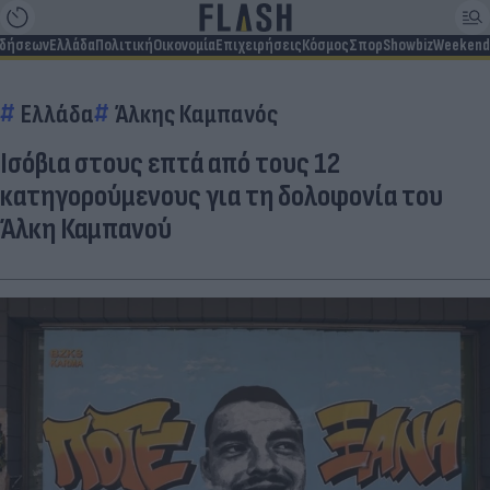
ιδήσεων
Ελλάδα
Πολιτική
Οικονομία
Επιχειρήσεις
Κόσμος
Σπορ
Showbiz
Weekend
Ελλάδα
Άλκης Καμπανός
Ισόβια στους επτά από τους 12
κατηγορούμενους για τη δολοφονία του
Άλκη Καμπανού