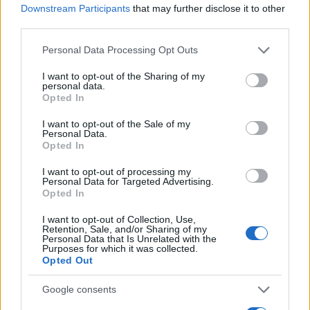
(πρώτο τραυματία φίλο) και κατά κατά πλειοψηφία
Downstream Participants
that may further disclose it to other
(5-2) για συνέργεια σε απόπειρα ανθρωποκτονίας
third parties.
από κοινού με ενδεχόμενο δόλο (δεύτερο
Please note that this website/app uses one or more Google
Personal Data Processing Opt Outs
τραυματία φίλο). Ομόφωνα για συμπλοκή με τη
services and may gather and store information including but
μορφή της επίθεσης, εξαιτίας της οποίας επήλθε
not limited to your visit or usage behaviour. You may click to
I want to opt-out of the Sharing of my
personal data.
grant or deny consent to Google and its third-party tags to
θάνατος με αθλητική αναφορά και κατοχή
Opted In
use your data for below specified purposes in below Google
αντικειμένου (με τις επιβαρυντικές περιστάσεις
consent section.
I want to opt-out of the Sale of my
του Αθλητικού Νόμου), όπως επίσης, κατά
Personal Data.
Opted In
περίπτωση, για παράνομη οπλοφορία και
οπλοχρησία.
I want to opt-out of processing my
Personal Data for Targeted Advertising.
Opted In
Κανένα ελαφρυντικό
I want to opt-out of Collection, Use,
Retention, Sale, and/or Sharing of my
Personal Data that Is Unrelated with the
Purposes for which it was collected.
Υπενθυμίζεται ότι το δικαστήριο δεν αναγνώρισε
Opted Out
κανένα ελαφρυντικό στους 12 καταδικασθέντες για
τη δολοφονία του Άλκη Καμπανού και τον
Google consents
τραυματισμό των δύο φίλων του, κατά την οπαδική