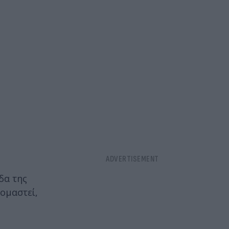
δα της
ομαστεί,