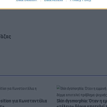
Γάζας
osition για Κωνσταντέλια
Skin dysmorphia: Όταν η ε
τ»
«τέλειο» δέρμα αποτελεί