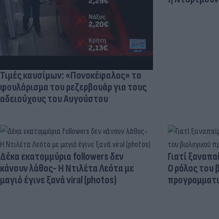
Τιμές καυσίμων: «Πονοκέφαλος» το
φουλάρισμα του ρεζερβουάρ για τους
αδειούχους του Αυγούστου
Δέκα εκατομμύρια followers δεν
Γιατί ξαναπα
κάνουν λάθος- Η Ντιλέτα Λεότα με
Ο ρόλος του 
μαγιό έγινε ξανά viral (photos)
προγραμματι