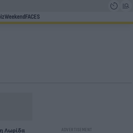
iz
Weekend
FACES
τη Λωρίδα