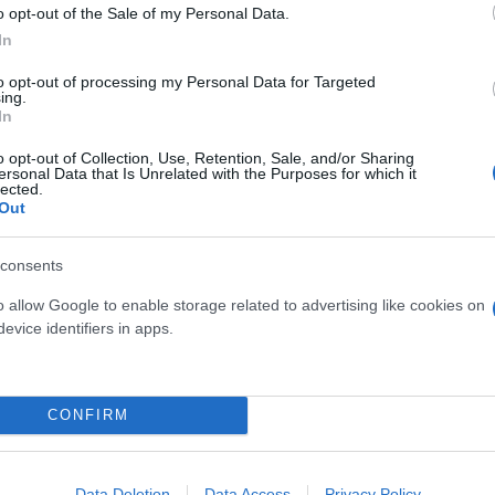
o opt-out of the Sale of my Personal Data.
 κατοίκων, ο οποίος παραμένει υπό ισραηλινό και 
In
to opt-out of processing my Personal Data for Targeted
ing.
In
o opt-out of Collection, Use, Retention, Sale, and/or Sharing
ersonal Data that Is Unrelated with the Purposes for which it
11 ημερών τον Μάιο. Από τη 10η έως την 21η Μαΐου
lected.
Out
τη Λωρίδα της Γάζας, μεταξύ των οποίων μαχητές,
ν από τη Γάζα προκάλεσαν τον θάνατο 13 ανθρώπων,
consents
τυνομία και τον στρατό.
o allow Google to enable storage related to advertising like cookies on
evice identifiers in apps.
ερο
Flash.gr
στην αναζήτηση της
Google
CONFIRM
Data Deletion
Data Access
Privacy Policy