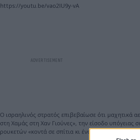
https://youtu.be/vao2IU9y-vA
Ο ισραηλινός στρατός επιβεβαίωσε ότι μαχητικά 
στη Χαμάς στη Χαν Γιούνες», την είσοδο υπόγειας 
ρουκετών «κοντά σε σπίτια κι ένα σχολείο στη Σετζά