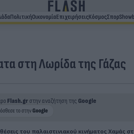
λάδα
Πολιτική
Οικονομία
Επιχειρήσεις
Κόσμος
Σπορ
Showb
ατα στη Λωρίδα της Γάζας
ερο
Flash.gr
στην αναζήτηση της
Google
 θέσεις του παλαιστινιακού κινήματος Χαμάς σ