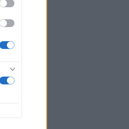
αιγυπτιακό
, 260
 σύμφωνα με