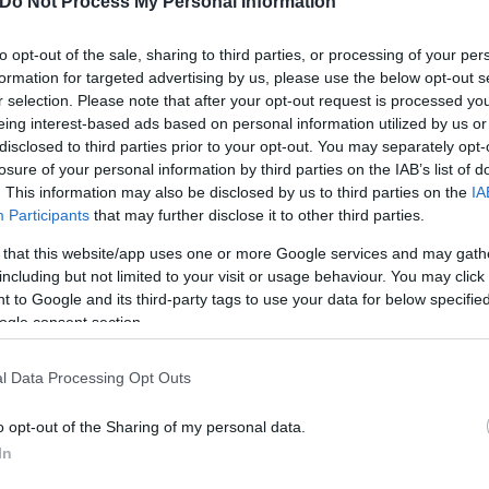
Do Not Process My Personal Information
μπρηστικών μπαλονιών από τη Χαμάς στην ισραηλινή
to opt-out of the sale, sharing to third parties, or processing of your per
 ανακοίνωση που δημοσιοποίησε τις πρώτες πρωινές
formation for targeted advertising by us, please use the below opt-out s
r selection. Please note that after your opt-out request is processed y
eing interest-based ads based on personal information utilized by us or
disclosed to third parties prior to your opt-out. You may separately opt-
για αρκετές εστίες φωτιάς σε θαμνώδεις εκτάσεις 
losure of your personal information by third parties on the IAB’s list of
. This information may also be disclosed by us to third parties on the
IA
ισμούς προερχόμενα από τη Λωρίδα της Γάζας. Οι
Participants
that may further disclose it to other third parties.
 Σαββάτου προς Κυριακή, με στόχο «τέσσερις εγκα
άντα σύμφωνα με τον ισραηλινό στρατό.
 that this website/app uses one or more Google services and may gath
including but not limited to your visit or usage behaviour. You may click 
 to Google and its third-party tags to use your data for below specifi
ια ανάμεσα σε παλαιστίνιους διαδηλωτές και τον ισ
ogle consent section.
 τείχους που χωρίζει το Ισραήλ από τη Λωρίδα της
l Data Processing Opt Outs
σραηλινά πυρά στα επεισόδια, σύμφωνα με τη Χαμά
ρξε επίσης ένας τραυματισμός στις τάξεις τους.
o opt-out of the Sharing of my personal data.
In
 Χαμάς υπεύθυνη για όλες τις ενέργειες εναντίον τ