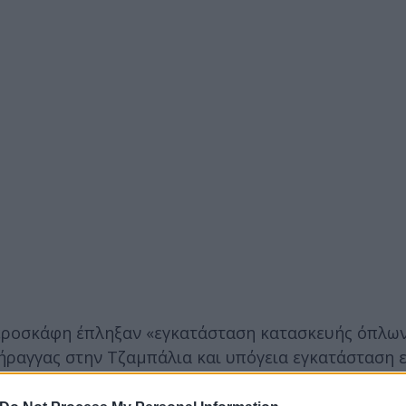
αεροσκάφη έπληξαν «εγκατάσταση κατασκευής όπλω
σήραγγας στην Τζαμπάλια και υπόγεια εγκατάσταση 
για», συνοικία της πόλης της Γάζας.