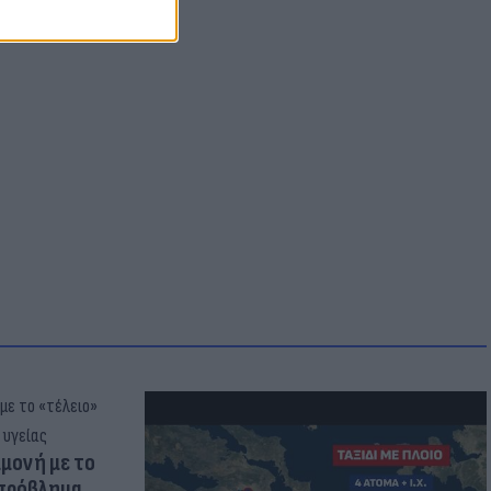
μμονή με το
 πρόβλημα