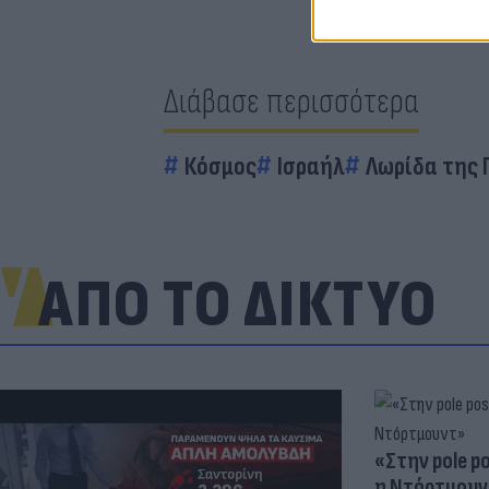
Διάβασε περισσότερα
Κόσμος
Ισραήλ
Λωρίδα της 
ΑΠΟ ΤΟ ΔΙΚΤΥΟ
«Στην pole p
η Ντόρτμουν