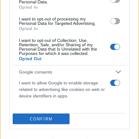
Personal Data.
Opted In
I want to opt-out of processing my
Personal Data for Targeted Advertising.
Opted In
I want to opt-out of Collection, Use,
Το τέλος στελεχών του ΣΚΑΪ: Το χρονικό ενός
Retention, Sale, and/or Sharing of my
Personal Data that Is Unrelated with the
προαναγγελθέντος «θανάτου» με σφραγίδα Γιάννη
Purposes for which it was collected.
Opted Out
Αλαφούζου
Google consents
07.08.2026
ΧΡΊΣΛΑ ΓΕΩΡΓΑΚΟΠΟΎΛΟΥ
I want to allow Google to enable storage
related to advertising like cookies on web or
device identifiers in apps.
CONFIRM