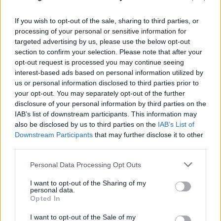
Αδιανόητη καταγγελία για τουρίστα στην Κρήτη:
Έδειχνε ανήλικη και ρωτούσε «πόσο;»
If you wish to opt-out of the sale, sharing to third parties, or
processing of your personal or sensitive information for
07.08.2026
targeted advertising by us, please use the below opt-out
section to confirm your selection. Please note that after your
opt-out request is processed you may continue seeing
interest-based ads based on personal information utilized by
us or personal information disclosed to third parties prior to
your opt-out. You may separately opt-out of the further
disclosure of your personal information by third parties on the
IAB’s list of downstream participants. This information may
also be disclosed by us to third parties on the
IAB’s List of
Downstream Participants
that may further disclose it to other
third parties.
Please note that this website/app uses one or more Google
Personal Data Processing Opt Outs
services and may gather and store information including but
not limited to your visit or usage behaviour. You may click to
I want to opt-out of the Sharing of my
personal data.
grant or deny consent to Google and its third-party tags to
Opted In
use your data for below specified purposes in below Google
consent section.
I want to opt-out of the Sale of my