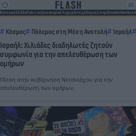
ιδήσεων
Ελλάδα
Πολιτική
Οικονομία
Επιχειρήσεις
Κόσμος
Σπορ
Showbiz
Weekend
Κόσμος
Πόλεμος στη Μέση Ανατολή
Ισραήλ
Ισραήλ: Χιλιάδες διαδηλωτές ζητούν
συμφωνία για την απελευθέρωση των
ομήρων
Πίεση στην κυβέρνηση Νετανιάχου για την
απελευθέρωση των ομήρων.