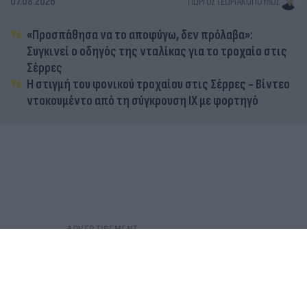
07.08.2026
ΓΙΏΡΓΟΣ ΓΕΩΡΓΑΚΌΠΟΥΛΟΣ
«Προσπάθησα να το αποφύγω, δεν πρόλαβα»:
Συγκινεί ο οδηγός της νταλίκας για το τροχαίο στις
Σέρρες
Η στιγμή του φονικού τροχαίου στις Σέρρες - Βίντεο
ντοκουμέντο από τη σύγκρουση ΙΧ με φορτηγό