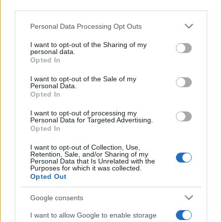
third parties.
Please note that this website/app uses one or more Google
Personal Data Processing Opt Outs
services and may gather and store information including but
not limited to your visit or usage behaviour. You may click to
I want to opt-out of the Sharing of my
personal data.
grant or deny consent to Google and its third-party tags to
Opted In
use your data for below specified purposes in below Google
consent section.
I want to opt-out of the Sale of my
Personal Data.
Opted In
I want to opt-out of processing my
Personal Data for Targeted Advertising.
Opted In
I want to opt-out of Collection, Use,
Στην ερώτηση ποιος είναι καταλληλότερος για
Retention, Sale, and/or Sharing of my
πρωθυπουργός, το 52% προτιμά τον Μπένι Γκαντς,
Personal Data that Is Unrelated with the
Purposes for which it was collected.
το 27% τον Μπενιαμίν Νετανιάχου και 21% δεν
Opted Out
γνωρίζει. Το 56% των ψηφοφόρων του Λικούντ
Google consents
πάντως εξακολουθεί να πιστεύει ότι ο «Μπίμπι»
πρέπει να ηγηθεί της χώρας, ενώ το 26% δηλώνει
I want to allow Google to enable storage