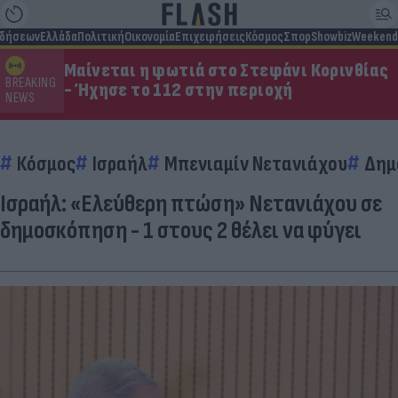
ιδήσεων
Ελλάδα
Πολιτική
Οικονομία
Επιχειρήσεις
Κόσμος
Σπορ
Showbiz
Weekend
Μαίνεται η φωτιά στο Στεφάνι Κορινθίας
BREAKING
- Ήχησε το 112 στην περιοχή
NEWS
Κόσμος
Ισραήλ
Μπενιαμίν Νετανιάχου
Δημ
Ισραήλ: «Ελεύθερη πτώση» Νετανιάχου σε
δημοσκόπηση - 1 στους 2 θέλει να φύγει