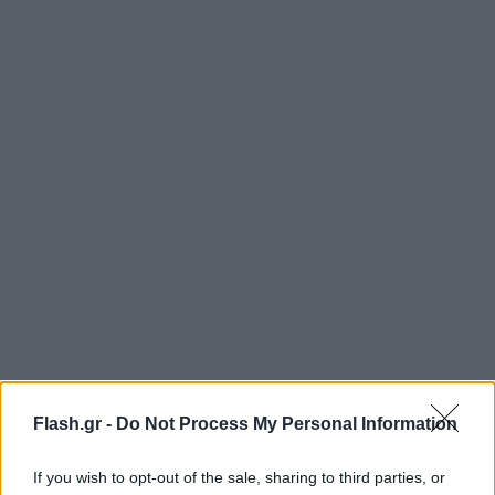
Flash.gr -
Do Not Process My Personal Information
«Μόλις φτάσουμε σε έναν κρίσιμο όγκο, όταν
εμβολιαστούν αρκετά εκατομμύρια άνθρωποι, θα
If you wish to opt-out of the sale, sharing to third parties, or