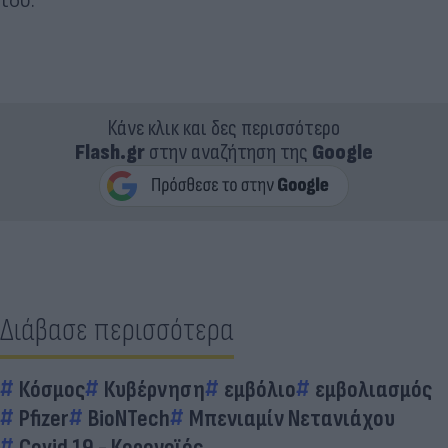
του.
Κάνε κλικ και δες περισσότερο
Flash.gr
στην αναζήτηση της
Google
Διάβασε περισσότερα
Κόσμος
Κυβέρνηση
εμβόλιο
εμβολιασμός
Pfizer
BioNTech
Μπενιαμίν Νετανιάχου
Covid 19 - Κορονοϊός