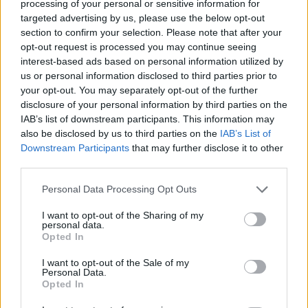
μπορέσουμε να ανοίξουμε ξανά το εμπόριο, τα
processing of your personal or sensitive information for
targeted advertising by us, please use the below opt-out
καταστήματα, τα εστιατόρια, τα πάντα. Κάποιος θα
section to confirm your selection. Please note that after your
μπορεί να ταξιδέψει στο εξωτερικό, να
opt-out request is processed you may continue seeing
δραστηριοποιείται επιχειρηματικά και να ταξιδέψει
interest-based ads based on personal information utilized by
στο Ντουμπάι, το Αμπού Ντάμπι, το Μπαχρέιν»,
us or personal information disclosed to third parties prior to
your opt-out. You may separately opt-out of the further
είπε ο Νετανιάχου. Ο συντηρητικός πρωθυπουργός
disclosure of your personal information by third parties on the
θα είναι για πολλοστή φορά υποψήφιος στις
IAB’s list of downstream participants. This information may
πρόωρες εκλογές της 23ης Μαρτίου, που
also be disclosed by us to third parties on the
IAB’s List of
Downstream Participants
that may further disclose it to other
προκηρύχθηκαν μετά την κατάρρευση του
third parties.
κυβερνώντος συνασπισμού, την περασμένη
Please note that this website/app uses one or more Google
εβδομάδα.
Personal Data Processing Opt Outs
services and may gather and store information including but
not limited to your visit or usage behaviour. You may click to
I want to opt-out of the Sharing of my
personal data.
grant or deny consent to Google and its third-party tags to
Opted In
use your data for below specified purposes in below Google
consent section.
I want to opt-out of the Sale of my
Personal Data.
Opted In