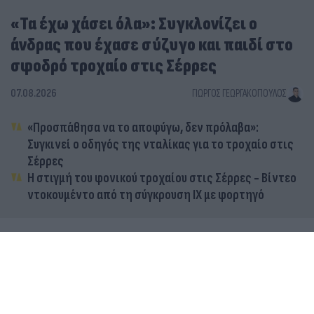
«Τα έχω χάσει όλα»: Συγκλονίζει ο
άνδρας που έχασε σύζυγο και παιδί στο
σφοδρό τροχαίο στις Σέρρες
07.08.2026
ΓΙΏΡΓΟΣ ΓΕΩΡΓΑΚΌΠΟΥΛΟΣ
«Προσπάθησα να το αποφύγω, δεν πρόλαβα»:
Συγκινεί ο οδηγός της νταλίκας για το τροχαίο στις
Σέρρες
Η στιγμή του φονικού τροχαίου στις Σέρρες - Βίντεο
ντοκουμέντο από τη σύγκρουση ΙΧ με φορτηγό