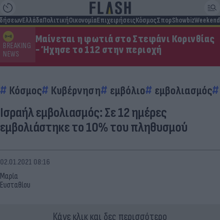
ιδήσεων
Ελλάδα
Πολιτική
Οικονομία
Επιχειρήσεις
Κόσμος
Σπορ
Showbiz
Weekend
Μαίνεται η φωτιά στο Στεφάνι Κορινθίας
BREAKING
- Ήχησε το 112 στην περιοχή
NEWS
Κόσμος
Κυβέρνηση
εμβόλιο
εμβολιασμός
Ισραήλ εμβολιασμός: Σε 12 ημέρες
εμβολιάστηκε το 10% του πληθυσμού
02.01.2021 08:16
Μαρία
Ευσταθίου
Κάνε κλικ και δες περισσότερο