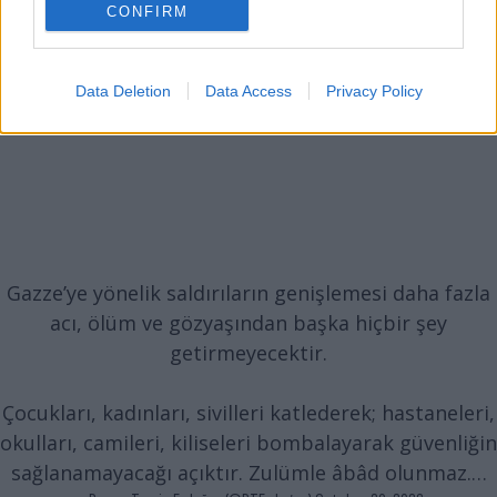
CONFIRM
Data Deletion
Data Access
Privacy Policy
Gazze’ye yönelik saldırıların genişlemesi daha fazla
acı, ölüm ve gözyaşından başka hiçbir şey
getirmeyecektir.
Çocukları, kadınları, sivilleri katlederek; hastaneleri,
okulları, camileri, kiliseleri bombalayarak güvenliğin
sağlanamayacağı açıktır. Zulümle âbâd olunmaz.…