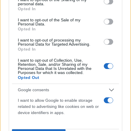
personal data.
φτάσουν σε ένα σημείο χωρίς επιστροφή».
grant or deny consent to Google and its third-party tags to
Opted In
use your data for below specified purposes in below Google
consent section.
I want to opt-out of the Sale of my
Personal Data.
Opted In
I want to opt-out of processing my
Personal Data for Targeted Advertising.
Opted In
I want to opt-out of Collection, Use,
Retention, Sale, and/or Sharing of my
Personal Data that Is Unrelated with the
Purposes for which it was collected.
Opted Out
Google consents
I want to allow Google to enable storage
related to advertising like cookies on web or
device identifiers in apps.