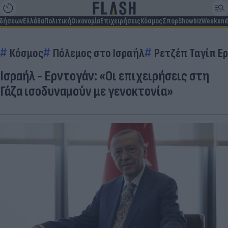
ιδήσεων
Ελλάδα
Πολιτική
Οικονομία
Επιχειρήσεις
Κόσμος
Σπορ
Showbiz
Weekend
Κόσμος
Πόλεμος στο Ισραήλ
Ρετζέπ Ταγίπ Ε
Ισραήλ - Ερντογάν: «Οι επιχειρήσεις στη
Γάζα ισοδυναμούν με γενοκτονία»