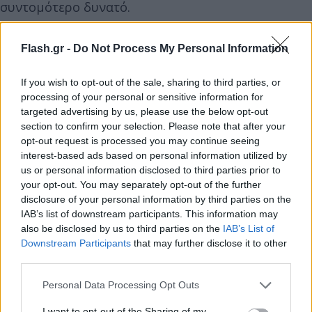
συντομότερο δυνατό.
Επαναλαμβάνω την έκκλησή μας προς την
Flash.gr -
Do Not Process My Personal Information
ισραηλινή κυβέρνηση να μην επεκτείνει ποτέ το
εύρος των επιθέσεων της εναντίον αμάχων και να
If you wish to opt-out of the sale, sharing to third parties, or
processing of your personal or sensitive information for
σταματήσει αμέσως τις επιχειρήσεις της που
targeted advertising by us, please use the below opt-out
ισοδυναμούν με γενοκτονία. Πιστεύουμε ότι η
section to confirm your selection. Please note that after your
περιοχή μας θα επιτύχει μόνιμη σταθερότητα με
opt-out request is processed you may continue seeing
τη δημιουργία νέων μηχανισμών που θα εγγυώνται
interest-based ads based on personal information utilized by
us or personal information disclosed to third parties prior to
την ασφάλεια των Μουσουλμάνων, των Εβραίων,
your opt-out. You may separately opt-out of the further
των Χριστιανών και όλων όσων ζουν σε αυτά τα
disclosure of your personal information by third parties on the
εδάφη.
IAB’s list of downstream participants. This information may
also be disclosed by us to third parties on the
IAB’s List of
Downstream Participants
that may further disclose it to other
Η Τουρκία θα συνεχίσει να κάνει το καθήκον της
third parties.
για να αποτρέψει να χυθεί άλλο αθώο αίμα, να
Please note that this website/app uses one or more Google
Personal Data Processing Opt Outs
αποτρέψει άλλες ανθρωπιστικές τραγωδίες και να
services and may gather and store information including but
επιλύσει τις συγκρούσεις στην Παλαιστίνη προτού
not limited to your visit or usage behaviour. You may click to
I want to opt-out of the Sharing of my