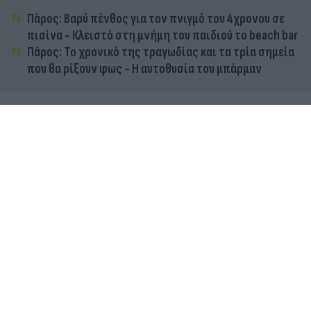
Πάρος: Βαρύ πένθος για τον πνιγμό του 4χρονου σε
πισίνα - Κλειστό στη μνήμη του παιδιού το beach bar
Πάρος: Το χρονικό της τραγωδίας και τα τρία σημεία
που θα ρίξουν φως - Η αυτοθυσία του μπάρμαν