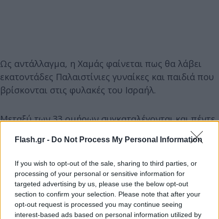
Ως αντάλλαγμα, η Χαμάς φαίνεται πως θα λάβει
εκατοντάδες Παλαιστίνιες γυναίκες και παιδιά που
βρίσκονται στις φυλακές του Ισραήλ.
Μεταξύ των 33 ομήρων συγκαταλέγονται και πέντε
γυναίκες στρατιώτες, καθεμία από τις οποίες θα
Flash.gr -
Do Not Process My Personal Information
απελευθερωθεί με αντάλλαγμα 50 Παλαιστίνιους
κρατούμενους, συμπεριλαμβανομένων 30
If you wish to opt-out of the sale, sharing to third parties, or
καταδικασμένων κρατουμένων ασφαλείας που
processing of your personal or sensitive information for
εκτίουν ισόβια κάθειρξη.
targeted advertising by us, please use the below opt-out
section to confirm your selection. Please note that after your
opt-out request is processed you may continue seeing
Αισιόδοξο το Κατάρ
interest-based ads based on personal information utilized by