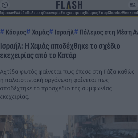
ιδήσεων
Ελλάδα
Πολιτική
Οικονομία
Επιχειρήσεις
Κόσμος
Σπορ
Showbiz
Weekend
Κόσμος
Χαμάς
Ισραήλ
Πόλεμος στη Μέση Α
Ισραήλ: Η Χαμάς αποδέχθηκε το σχέδιο
εκεχειρίας από το Κατάρ
Αχτίδα φωτός φαίνεται πως έπεσε στη Γάζα καθώς
η παλαιστινιακή οργάνωση φαίνεται πως
αποδέχτηκε το προσχέδιο της συμφωνίας
εκεχειρίας.