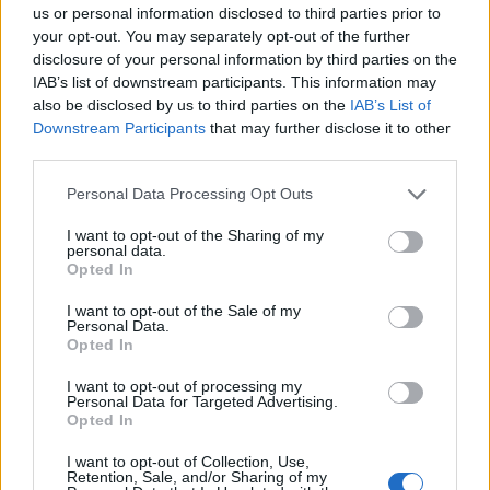
us or personal information disclosed to third parties prior to
Οι διαπραγματεύσεις στη Ντόχα για εκεχειρία στη
your opt-out. You may separately opt-out of the further
disclosure of your personal information by third parties on the
Γάζα και συμφωνία απελευθέρωσης ομήρων
IAB’s list of downstream participants. This information may
βρίσκονταν στα «τελικά τους στάδια», αναφέρει το
also be disclosed by us to third parties on the
IAB’s List of
υπουργείο Εξωτερικών του Κατάρ.
Downstream Participants
that may further disclose it to other
third parties.
Please note that this website/app uses one or more Google
Personal Data Processing Opt Outs
services and may gather and store information including but
not limited to your visit or usage behaviour. You may click to
I want to opt-out of the Sharing of my
personal data.
grant or deny consent to Google and its third-party tags to
Opted In
use your data for below specified purposes in below Google
consent section.
I want to opt-out of the Sale of my
Personal Data.
Opted In
I want to opt-out of processing my
Personal Data for Targeted Advertising.
Opted In
I want to opt-out of Collection, Use,
Retention, Sale, and/or Sharing of my