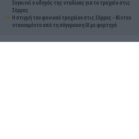
Συγκινεί ο οδηγός της νταλίκας για το τροχαίο στις
Σέρρες
Η στιγμή του φονικού τροχαίου στις Σέρρες - Βίντεο
ντοκουμέντο από τη σύγκρουση ΙΧ με φορτηγό